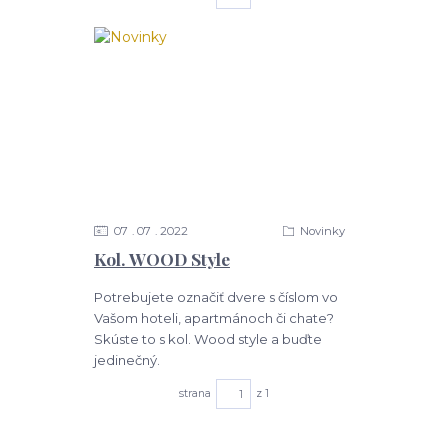
07
07
2022
Novinky
Kol. WOOD Style
Potrebujete označiť dvere s číslom vo
Vašom hoteli, apartmánoch či chate?
Skúste to s kol. Wood style a buďte
jedinečný.
strana
z 1