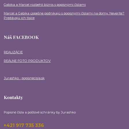
Gabika a Marcel rozbehli biznis s popisnými číslami
Marcel a Gabika úspešne podnikajú s popisnými číslami na domy. Neveríte?
Predávajú ich tisíce
Náš FACEBOOK
REALIZÁCIE
REÁLNE FOTO PRODUKTOV
Jurashko - popisnecisla.sk
Kontakty
Popisné čísla a poštové schránky by Jurashko
+421 917 735 336