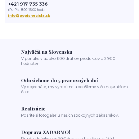
čislo na dom
tabuľka na dom
obnov dom
+421 917 735 336
(Po-Pia, 8:00-16:00 hod.)
info@popisnecisla.sk
Najväčší na Slovensku
V ponuke viac ako 600 druhov produktov a 2 900
hodnotení
Odosielame do 5 pracovných dní
Vy objednáte, my vyrobíme a odošleme v čo najkratšom
čase
Realizácie
Pozrite si fotogalériu našich spokojných zákazníkov.
Doprava ZADARMO!
Pri objednávke nad 50€ dopravu hradíme za Vás!