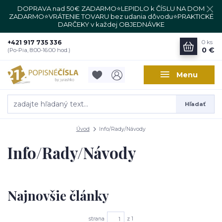
DOPRAVA nad 50€ ZADARMO⭐LEPIDLO k ČÍSLU NA DOM
ZADARMO⭐VRÁTENIE TOVARU bez udania dôvodu⭐PRAKTICKÉ
DARČEKY v každej OBJEDNÁVKE
+421 917 735 336
0
ks
0 €
(Po-Pia, 8:00-16:00 hod.)
Menu
Hľadať
Úvod
Info/Rady/Návody
Info/Rady/Návody
Najnovšie články
strana
z 1