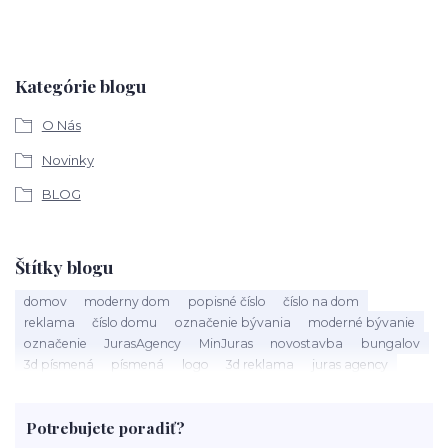
Kategórie blogu
O Nás
Novinky
BLOG
Štítky blogu
domov
moderny dom
popisné číslo
číslo na dom
reklama
číslo domu
označenie bývania
moderné bývanie
označenie
JurasAgency
MinJuras
novostavba
bungalov
3d písmená
písmená
logo
3d reklama
juras agency
bytovka
dom správ
hotel
bývanie
ubytovanie
motel
penzión
3D reklama
biznis
prevádzka
kozmetický salón
Potrebujete poradiť?
salón
salón krásy
reštaurácia
kaviareň
podnik