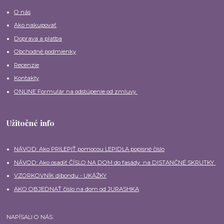
O nás
Ako nakupovať
Doprava a platba
Obchodné podmienky
Recenzie
Kontakty
ONLINE Formulár na odstúpenie od zmluvy
Užitočné info
NÁVOD: Ako PRILEPIŤ pomocou LEPIDLA popisné číslo
NÁVOD: Ako osadiť ČÍSLO NA DOM do fasády na DISTANČNÉ SKRUTKY
VZORKOVNÍK dibondu - UKÁŽKY
AKO OBJEDNAŤ číslo na dom od JURASHKA
NAPÍSALI O NÁS: