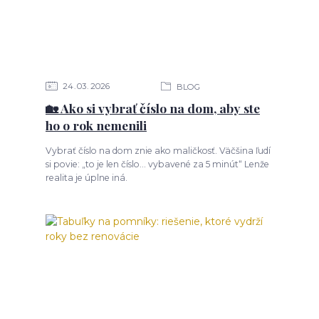
24
03
2026
BLOG
🏡 Ako si vybrať číslo na dom, aby ste
ho o rok nemenili
Vybrať číslo na dom znie ako maličkosť. Väčšina ľudí
si povie: „to je len číslo… vybavené za 5 minút“ Lenže
realita je úplne iná.