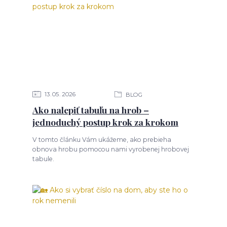
13
05
2026
BLOG
Ako nalepiť tabuľu na hrob –
jednoduchý postup krok za krokom
V tomto článku Vám ukážeme, ako prebieha
obnova hrobu pomocou nami vyrobenej hrobovej
tabule.