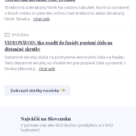
Strieborná a škrabaný hliník Na väčšinu tabuliek, ktoré sú vyrobené
z dvoch vrstiev si vyberáte vrchnú časť striebornú alebo škrabaný
hliník. Škraba...
čítať celé
07.10.2024
VIDEONÁVOD: Ako osadiť do fasády popisné číslo na
distančné skrutky
Distančné skrutky slúžia na prichytenie domového čísla na fasádu.
Tieto distančné skrutky sú vhodné len pre popisné čísla vyrobené z
hliníka (dibondu)...
čítať celé
Zobraziť všetky novinky
Najväčší na Slovensku
V ponuke viac ako 600 druhov produktov a 2 900
hodnotení