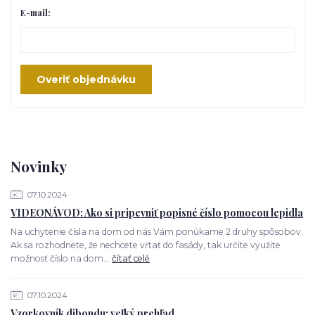
E-mail:
Overiť objednávku
Novinky
07.10.2024
VIDEONÁVOD: Ako si pripevniť popisné číslo pomocou lepidla
Na uchytenie čísla na dom od nás Vám ponúkame 2 druhy spôsobov.
Ak sa rozhodnete, že nechcete vŕtať do fasády, tak určite využite
možnosť číslo na dom...
čítať celé
07.10.2024
Vzorkovník dibondu: veľký prehľad