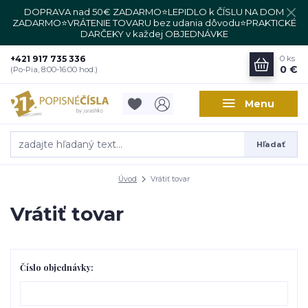
DOPRAVA nad 50€ ZADARMO⭐LEPIDLO k ČÍSLU NA DOM
ZADARMO⭐VRÁTENIE TOVARU bez udania dôvodu⭐PRAKTICKÉ
DARČEKY v každej OBJEDNÁVKE
+421 917 735 336
0
ks
0 €
(Po-Pia, 8:00-16:00 hod.)
Menu
Hľadať
Úvod
Vrátiť tovar
Vrátiť tovar
Číslo objednávky: