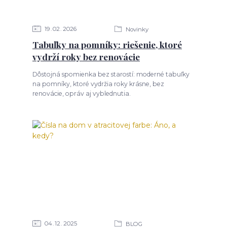
19
02
2026
Novinky
Tabuľky na pomníky: riešenie, ktoré
vydrží roky bez renovácie
Dôstojná spomienka bez starostí: moderné tabuľky
na pomníky, ktoré vydržia roky krásne, bez
renovácie, opráv aj vyblednutia.
04
12
2025
BLOG