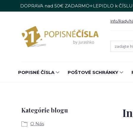
DOPRAVA nad 50€ ZADARMO⭐LEPIDLO k ČÍSLU
Info/Rady/
POPISNÉ ČÍSLA
POŠTOVÉ SCHRÁNKY
I
Kategórie blogu
O Nás