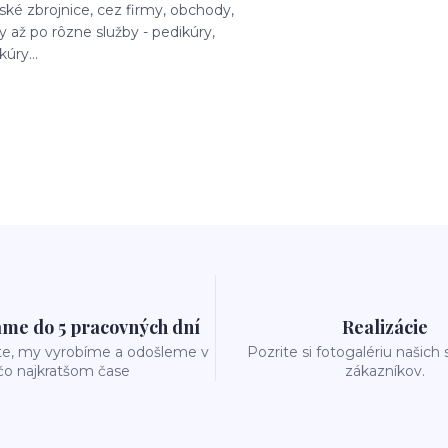
ské zbrojnice, cez firmy, obchody,
y až po rôzne služby - pedikúry,
úry...
me do 5 pracovných dní
Realizácie
te, my vyrobíme a odošleme v
Pozrite si fotogalériu našich
čo najkratšom čase
zákazníkov.