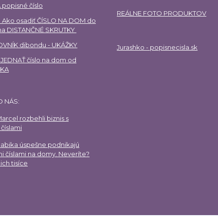
 popisné číslo
REÁLNE FOTO PRODUKTOV
 Ako osadiť ČÍSLO NA DOM do
 na DISTANČNÉ SKRUTKY
VNÍK dibondu - UKÁŽKY
Jurashko - popisnecisla.sk
EDNAŤ číslo na dom od
HKA
O NÁS:
arcel rozbehli biznis s
číslami
Gabika úspešne podnikajú
i číslami na domy. Neveríte?
ich tisíce