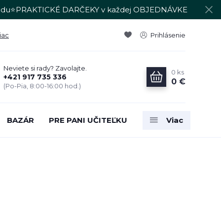
du⭐PRAKTICKÉ DARČEKY v každej OBJEDNÁVKE
iac
Prihlásenie
Neviete si rady? Zavolajte.
0
ks
+421 917 735 336
0 €
(Po-Pia, 8:00-16:00 hod.)
BAZÁR
PRE PANI UČITEĽKU
Viac