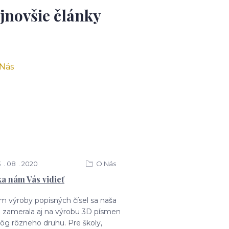
jnovšie články
3
08
2020
O Nás
a nám Vás vidieť
m výroby popisných čísel sa naša
a zamerala aj na výrobu 3D písmen
lôg rôzneho druhu. Pre školy,