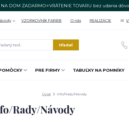
 NA DOM ZADARMO⭐VRÁTENIE TOVARU bez udania dôvo
Návody
VZORKOVNÍK FARIEB
O nás
REALIZÁCIE
V
Hľadať
POMÔCKY
PRE FIRMY
TABUĽKY NA POMNÍKY
Úvod
Info/Rady/Návody
nfo/Rady/Návody