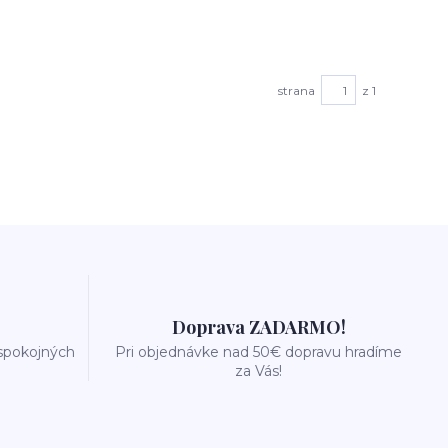
strana
z 1
Doprava ZADARMO!
 spokojných
Pri objednávke nad 50€ dopravu hradíme
za Vás!