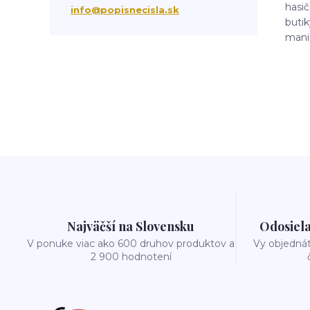
hasič
tabuľka na dom
obnov dom
info@popisnecisla.sk
butik
manik
Najväčší na Slovensku
Odosiela
V ponuke viac ako 600 druhov produktov a
Vy objedná
2 900 hodnotení