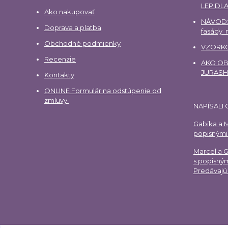
LEPIDLA
Ako nakupovať
NÁVOD:
Doprava a platba
fasády
Obchodné podmienky
VZORKO
Recenzie
AKO OBJ
JURAS
Kontakty
ONLINE Formulár na odstúpenie od
zmluvy
NAPÍSALI 
Gabika a M
popisnými 
Marcel a 
s popisným
Predávajú 