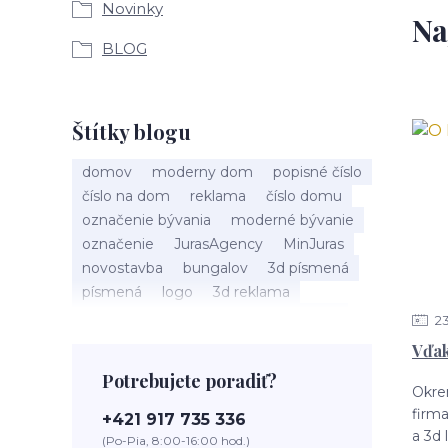
Novinky
Na
BLOG
Štítky blogu
domov
moderny dom
popisné číslo
číslo na dom
reklama
číslo domu
označenie bývania
moderné bývanie
označenie
JurasAgency
MinJuras
novostavba
bungalov
3d písmená
písmená
logo
3d reklama
juras agency
bytovka
dom správ
2
hotel
bývanie
ubytovanie
motel
Vďak
penzión
3D reklama
biznis
Potrebujete poradiť?
prevádzka
kozmetický salón
salón
Okre
salón krásy
reštaurácia
kaviareň
firm
+421 917 735 336
podnik
čislo na dom
a 3d 
(Po-Pia, 8:00-16:00 hod.)