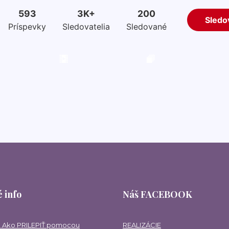
 info
Náš FACEBOOK
 Ako PRILEPIŤ pomocou
REALIZÁCIE