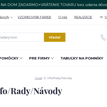
 NA DOM ZADARMO⭐VRÁTENIE TOVARU bez udania dôvo
Návody
VZORKOVNÍK FARIEB
O nás
REALIZÁCIE
V
Hľadať
POMÔCKY
PRE FIRMY
TABUĽKY NA POMNÍKY
Úvod
Info/Rady/Návody
nfo/Rady/Návody