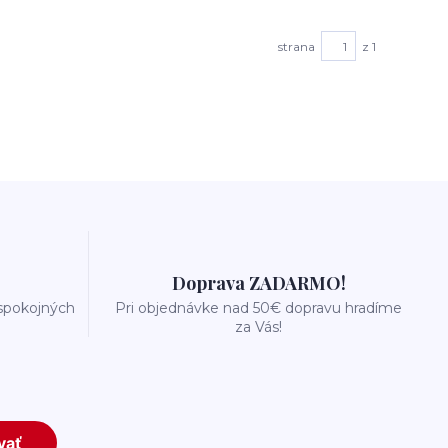
strana
z 1
Doprava ZADARMO!
 spokojných
Pri objednávke nad 50€ dopravu hradíme
za Vás!