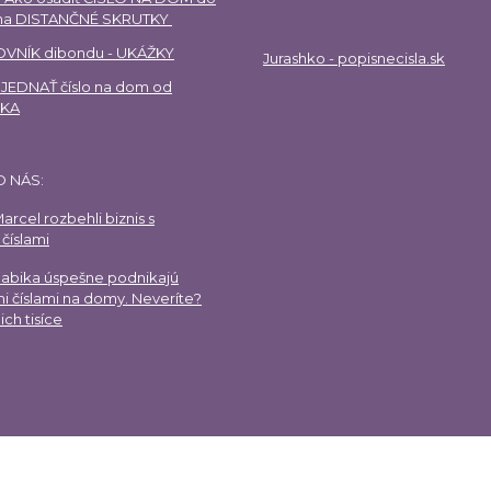
 na DISTANČNÉ SKRUTKY
VNÍK dibondu - UKÁŽKY
Jurashko - popisnecisla.sk
EDNAŤ číslo na dom od
HKA
O NÁS:
arcel rozbehli biznis s
číslami
Gabika úspešne podnikajú
i číslami na domy. Neveríte?
ich tisíce
Upravit sběr cookies.