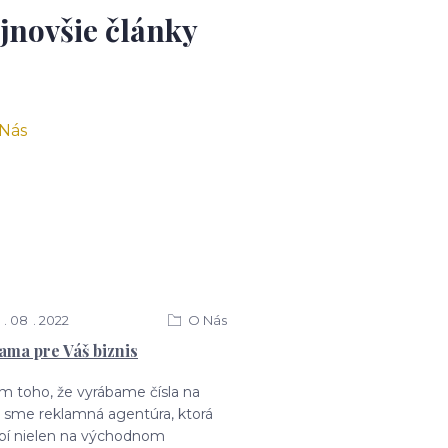
jnovšie články
08
2022
O Nás
ama pre Váš biznis
m toho, že vyrábame čísla na
 sme reklamná agentúra, ktorá
bí nielen na východnom