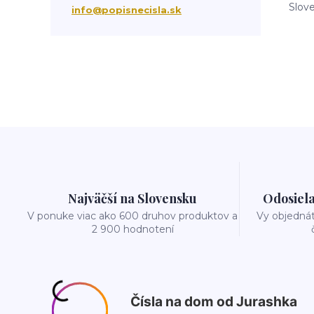
Slov
tabuľka na dom
obnov dom
info@popisnecisla.sk
Najväčší na Slovensku
Odosiela
V ponuke viac ako 600 druhov produktov a
Vy objedná
2 900 hodnotení