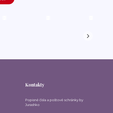
Kontakty
Popisné čísla a poštové schránky by
Jurashko