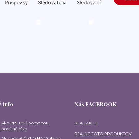
 info
Náš FACEBOOK
 Ako PRILEPIŤ pomocou
REALIZÁCIE
 popisné číslo
REÁLNE FOTO PRODUKTOV
 Ako osadiť ČÍSLO NA DOM do