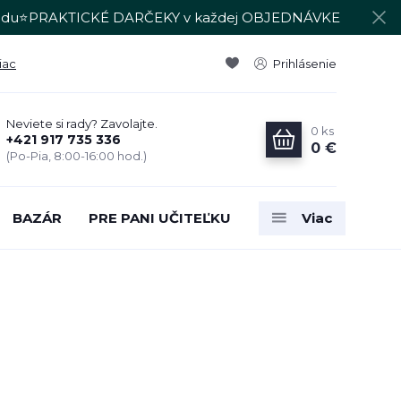
du⭐PRAKTICKÉ DARČEKY v každej OBJEDNÁVKE
iac
Prihlásenie
Neviete si rady? Zavolajte.
0
ks
+421 917 735 336
0 €
(Po-Pia, 8:00-16:00 hod.)
BAZÁR
PRE PANI UČITEĽKU
Viac