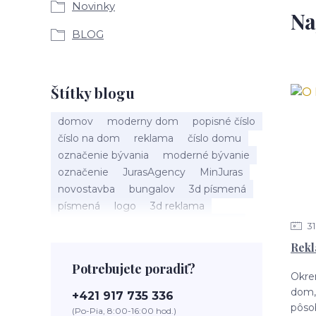
Novinky
Na
BLOG
Štítky blogu
domov
moderny dom
popisné číslo
číslo na dom
reklama
číslo domu
označenie bývania
moderné bývanie
označenie
JurasAgency
MinJuras
novostavba
bungalov
3d písmená
písmená
logo
3d reklama
juras agency
bytovka
dom správ
31
hotel
bývanie
ubytovanie
motel
Rekl
penzión
3D reklama
biznis
Potrebujete poradiť?
prevádzka
kozmetický salón
salón
Okre
salón krásy
reštaurácia
kaviareň
dom,
+421 917 735 336
podnik
čislo na dom
pôso
(Po-Pia, 8:00-16:00 hod.)