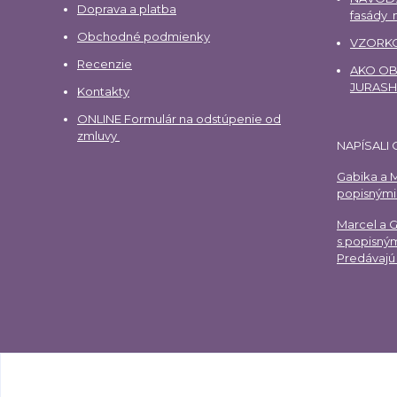
Doprava a platba
fasády
Obchodné podmienky
VZORKO
Recenzie
AKO OBJ
JURAS
Kontakty
ONLINE Formulár na odstúpenie od
zmluvy
NAPÍSALI 
Gabika a M
popisnými 
Marcel a 
s popisným
Predávajú 