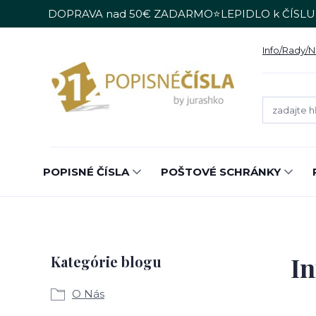
DOPRAVA nad 50€ ZADARMO⭐LEPIDLO k ČÍSLU
Info/Rady/
POPISNÉ ČÍSLA
POŠTOVÉ SCHRÁNKY
I
Kategórie blogu
O Nás