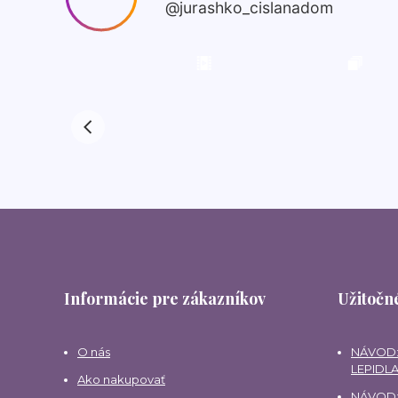
Informácie pre zákazníkov
Užitočné
O nás
NÁVOD:
LEPIDLA
Ako nakupovať
NÁVOD: