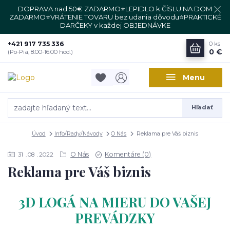
DOPRAVA nad 50€ ZADARMO⭐LEPIDLO k ČÍSLU NA DOM
ZADARMO⭐VRÁTENIE TOVARU bez udania dôvodu⭐PRAKTICKÉ
DARČEKY v každej OBJEDNÁVKE
+421 917 735 336
0
ks
0 €
(Po-Pia, 8:00-16:00 hod.)
Menu
Hľadať
Úvod
Info/Rady/Návody
O Nás
Reklama pre Váš biznis
O Nás
Komentáre (0)
31
08
2022
Reklama pre Váš biznis
3D LOGÁ NA MIERU DO VAŠEJ
PREVÁDZKY