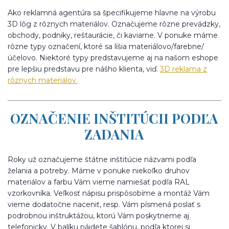
Ako reklamná agentúra sa špecifikujeme hlavne na výrobu
3D lôg z rôznych materiálov. Označujeme rôzne prevádzky,
obchody, podniky, reštaurácie, či kaviarne. V ponuke máme
rôzne typy označení, ktoré sa líšia materiálovo/farebne/
účelovo. Niektoré typy predstavujeme aj na našom eshope
pre lepšiu predstavu pre nášho klienta, viď.
3D reklama z
rôznych materiálov.
OZNAČENIE INŠTITÚCII PODĽA
ZADANIA
Roky už označujeme štátne inštitúcie názvami podľa
želania a potreby. Máme v ponuke niekoľko druhov
materiálov a farbu Vám vieme namiešať podľa RAL
vzorkovníka. Veľkosť nápisu prispôsobíme a montáž Vám
vieme dodatočne naceniť, resp. Vám písmená poslať s
podrobnou inštruktážou, ktorú Vám poskytneme aj
telefonicky. V balíku nájdete šablónu, podľa ktorej si