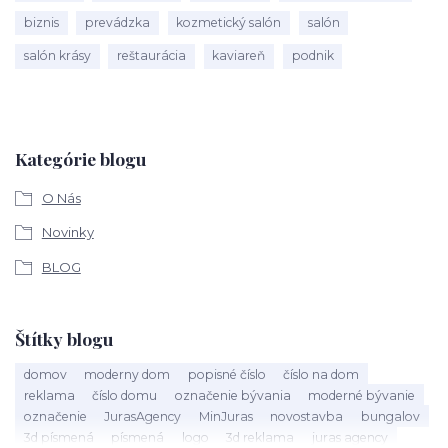
biznis
prevádzka
kozmetický salón
salón
salón krásy
reštaurácia
kaviareň
podnik
Kategórie blogu
O Nás
Novinky
BLOG
Štítky blogu
domov
moderny dom
popisné číslo
číslo na dom
reklama
číslo domu
označenie bývania
moderné bývanie
označenie
JurasAgency
MinJuras
novostavba
bungalov
3d písmená
písmená
logo
3d reklama
juras agency