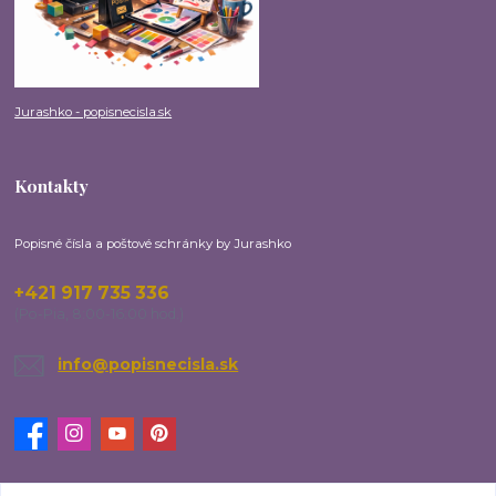
Jurashko - popisnecisla.sk
Kontakty
Popisné čísla a poštové schránky by Jurashko
+421 917 735 336
(Po-Pia, 8:00-16:00 hod.)
info@popisnecisla.sk