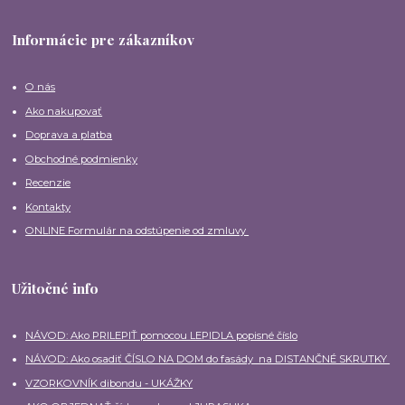
Informácie pre zákazníkov
O nás
Ako nakupovať
Doprava a platba
Obchodné podmienky
Recenzie
Kontakty
ONLINE Formulár na odstúpenie od zmluvy
Užitočné info
NÁVOD: Ako PRILEPIŤ pomocou LEPIDLA popisné číslo
NÁVOD: Ako osadiť ČÍSLO NA DOM do fasády na DISTANČNÉ SKRUTKY
VZORKOVNÍK dibondu - UKÁŽKY