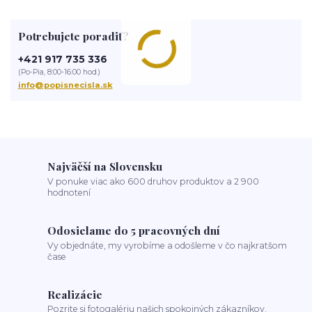
bytovka
dom správ
hotel
bývanie
ubytovanie
motel
penzión
3D reklama
biznis
prevádzka
kozmetický salón
Potrebujete poradiť?
salón
salón krásy
reštaurácia
kaviareň
podnik
čislo na dom
tabuľka na dom
obnov dom
+421 917 735 336
(Po-Pia, 8:00-16:00 hod.)
info@popisnecisla.sk
Najväčší na Slovensku
V ponuke viac ako 600 druhov produktov a 2 900
hodnotení
Odosielame do 5 pracovných dní
Vy objednáte, my vyrobíme a odošleme v čo najkratšom
čase
Realizácie
Pozrite si fotogalériu našich spokojných zákazníkov.