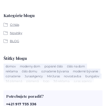
Kategórie blogu
O Nás
Novinky
BLOG
Štítky blogu
domov
moderny dom
popisné číslo
číslo na dom
reklama
číslo domu
označenie bývania
moderné bývanie
označenie
JurasAgency
MinJuras
novostavba
bungalov
3d písmená
písmená
logo
3d reklama
juras agency
bytovka
dom správ
hotel
bývanie
ubytovanie
motel
penzión
3D reklama
biznis
prevádzka
kozmetický salón
Potrebujete poradiť?
salón
salón krásy
reštaurácia
kaviareň
podnik
čislo na dom
tabuľka na dom
obnov dom
+421 917 735 336