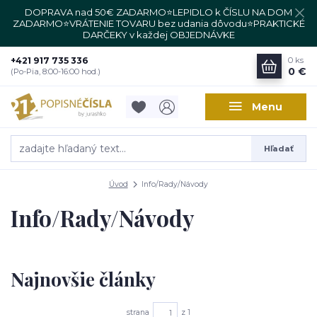
DOPRAVA nad 50€ ZADARMO⭐LEPIDLO k ČÍSLU NA DOM
ZADARMO⭐VRÁTENIE TOVARU bez udania dôvodu⭐PRAKTICKÉ
DARČEKY v každej OBJEDNÁVKE
+421 917 735 336
0
ks
0 €
(Po-Pia, 8:00-16:00 hod.)
Menu
Hľadať
Úvod
Info/Rady/Návody
Info/Rady/Návody
Najnovšie články
strana
z 1