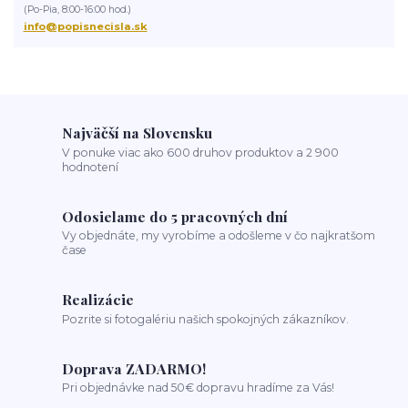
(Po-Pia, 8:00-16:00 hod.)
info@popisnecisla.sk
Najväčší na Slovensku
V ponuke viac ako 600 druhov produktov a 2 900
hodnotení
Odosielame do 5 pracovných dní
Vy objednáte, my vyrobíme a odošleme v čo najkratšom
čase
Realizácie
Pozrite si fotogalériu našich spokojných zákazníkov.
Doprava ZADARMO!
Pri objednávke nad 50€ dopravu hradíme za Vás!