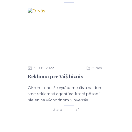
31
08
2022
O Nás
Reklama pre Váš biznis
Okrem toho, že vyrábame čísla na dom,
sme reklamná agentúra, ktorá pôsobí
nielen na východnom Slovensku.
strana
z 1