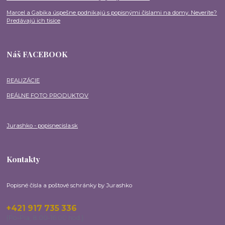
Marcel a Gabika úspešne podnikajú s popisnými číslami na domy. Neveríte?
Predávajú ich tisíce
Náš FACEBOOK
REALIZÁCIE
REÁLNE FOTO PRODUKTOV
Jurashko - popisnecisla.sk
Kontakty
Popisné čísla a poštové schránky by Jurashko
+421 917 735 336
(Po-Pia, 8:00-16:00 hod.)