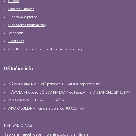
O nás
Ako nakupovať
Doprava a platba
Obchodné podmienky
Recenzie
Kontakty
ONLINE Formulár na odstúpenie od zmluvy
Užitočné info
NÁVOD: Ako PRILEPIŤ pomocou LEPIDLA popisné číslo
NÁVOD: Ako osadiť ČÍSLO NA DOM do fasády na DISTANČNÉ SKRUTKY
VZORKOVNÍK dibondu - UKÁŽKY
AKO OBJEDNAŤ číslo na dom od JURASHKA
NAPÍSALI O NÁS:
Gabika a Marcel rozbehli biznis s popisnými číslami