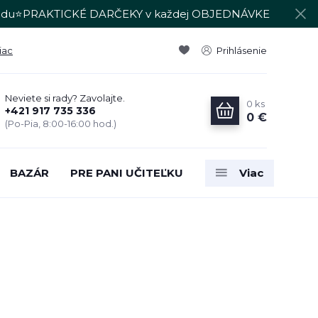
du⭐PRAKTICKÉ DARČEKY v každej OBJEDNÁVKE
iac
Prihlásenie
Neviete si rady? Zavolajte.
0
ks
+421 917 735 336
0 €
(Po-Pia, 8:00-16:00 hod.)
BAZÁR
PRE PANI UČITEĽKU
Viac