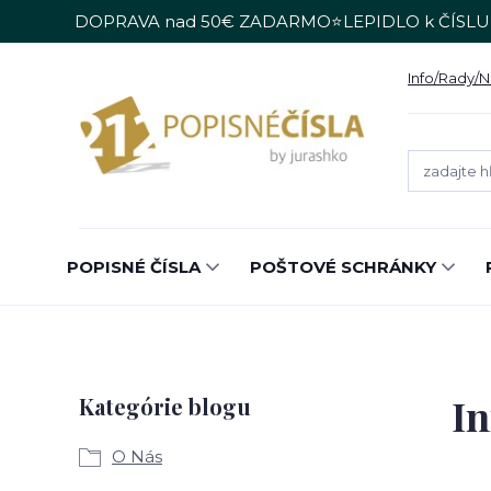
DOPRAVA nad 50€ ZADARMO⭐LEPIDLO k ČÍSLU
Info/Rady/
POPISNÉ ČÍSLA
POŠTOVÉ SCHRÁNKY
I
Kategórie blogu
O Nás