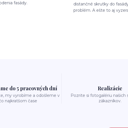
odenia fasády.
distančné skrutky do fasády
problém. A ešte to aj vyzer
me do 5 pracovných dní
Realizácie
te, my vyrobíme a odošleme v
Pozrite si fotogalériu našich
čo najkratšom čase
zákazníkov.