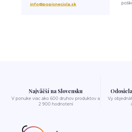
pošk
tabuľka na dom
obnov dom
info@popisnecisla.sk
Najväčší na Slovensku
Odosiela
V ponuke viac ako 600 druhov produktov a
Vy objedná
2 900 hodnotení