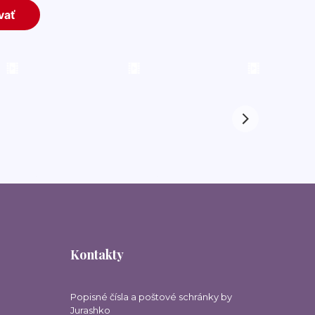
Kontakty
Popisné čísla a poštové schránky by
Jurashko