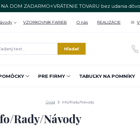
 NA DOM ZADARMO⭐VRÁTENIE TOVARU bez udania dôvo
Návody
VZORKOVNÍK FARIEB
O nás
REALIZÁCIE
V
Hľadať
POMÔCKY
PRE FIRMY
TABUĽKY NA POMNÍKY
Úvod
Info/Rady/Návody
nfo/Rady/Návody