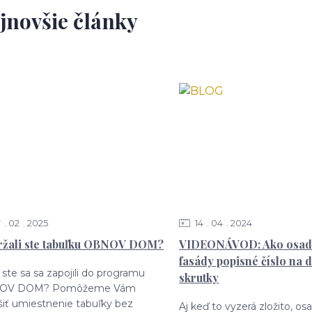
jnovšie články
7
02
2025
14
04
2024
žali ste tabuľku OBNOV DOM?
VIDEONÁVOD: Ako osadi
fasády popisné číslo na 
 ste sa sa zapojili do programu
skrutky
OV DOM? Pomôžeme Vám
šiť umiestnenie tabuľky bez
Aj keď to vyzerá zložito, osa