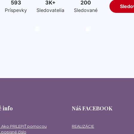
 info
Náš FACEBOOK
 Ako PRILEPIŤ pomocou
REALIZÁCIE
 popisné číslo