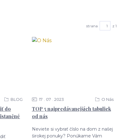
strana
z 1
BLOG
17
07
2023
O Nás
ť do
TOP 5 najpredávanejších tabuliek
distančné
od nás
Neviete si vybrať číslo na dom z našej
širokej ponuky? Ponúkame Vám
diť