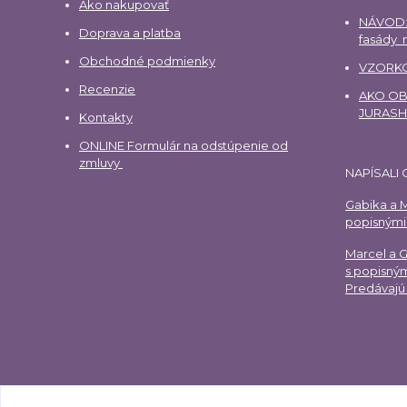
Ako nakupovať
NÁVOD:
Doprava a platba
fasády
Obchodné podmienky
VZORKO
Recenzie
AKO OBJ
JURAS
Kontakty
ONLINE Formulár na odstúpenie od
zmluvy
NAPÍSALI 
Gabika a M
popisnými 
Marcel a 
s popisným
Predávajú 