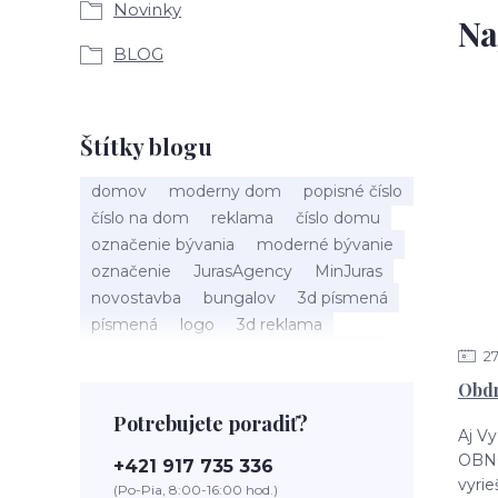
Novinky
Na
BLOG
Štítky blogu
domov
moderny dom
popisné číslo
číslo na dom
reklama
číslo domu
označenie bývania
moderné bývanie
označenie
JurasAgency
MinJuras
novostavba
bungalov
3d písmená
písmená
logo
3d reklama
juras agency
bytovka
dom správ
2
hotel
bývanie
ubytovanie
motel
Obdr
penzión
3D reklama
biznis
Potrebujete poradiť?
prevádzka
kozmetický salón
salón
Aj Vy
salón krásy
reštaurácia
kaviareň
OBN
+421 917 735 336
podnik
čislo na dom
vyrie
(Po-Pia, 8:00-16:00 hod.)