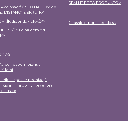
REÁLNE FOTO PRODUKTOV
 Ako osadiť ČÍSLO NA DOM do
 na DISTANČNÉ SKRUTKY
VNÍK dibondu - UKÁŽKY
Jurashko - popisnecisla.sk
EDNAŤ číslo na dom od
HKA
O NÁS:
arcel rozbehli biznis s
číslami
Gabika úspešne podnikajú
i číslami na domy. Neveríte?
ich tisíce