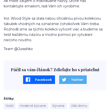
Ak máte záujem o individuálne názvy, určite nás
kontaktujte emailom, radi Vám ich vyrobíme.
Kol. Wood Style sa stala našou oficiálnou prvou kolekciou
tabuliek vhodných na označenie čohokoľvek Vám treba.
Rozhodli sme sa týchto kolekcii vytvoriť viac a budeme sa
tešiť každému názoru a možno pomoci pri vytváraní
niečoho nového.
Team @Jurashko
Páčil sa vám článok? Zdieľajte ho s priateľmi
Facebook
Twitter
Štítky
hotel
moderné bývanie
bývanie
číslo domu