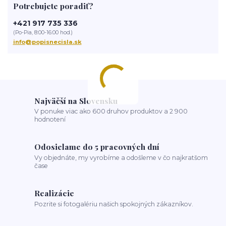
Potrebujete poradiť?
salón
salón krásy
reštaurácia
kaviareň
podnik
čislo na dom
tabuľka na dom
obnov dom
+421 917 735 336
(Po-Pia, 8:00-16:00 hod.)
info@popisnecisla.sk
Najväčší na Slovensku
V ponuke viac ako 600 druhov produktov a 2 900
hodnotení
Odosielame do 5 pracovných dní
Vy objednáte, my vyrobíme a odošleme v čo najkratšom
čase
Realizácie
Pozrite si fotogalériu našich spokojných zákazníkov.