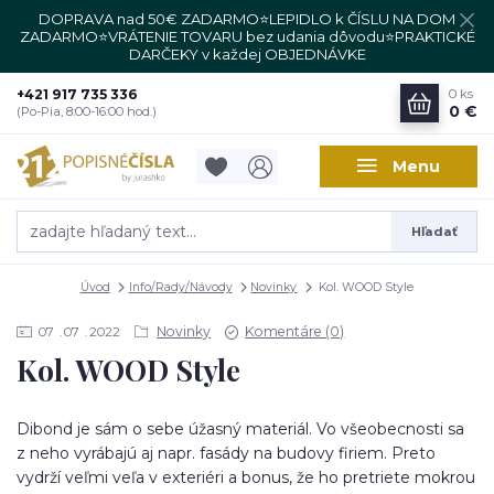
DOPRAVA nad 50€ ZADARMO⭐LEPIDLO k ČÍSLU NA DOM
ZADARMO⭐VRÁTENIE TOVARU bez udania dôvodu⭐PRAKTICKÉ
DARČEKY v každej OBJEDNÁVKE
+421 917 735 336
0
ks
0 €
(Po-Pia, 8:00-16:00 hod.)
Menu
Hľadať
Úvod
Info/Rady/Návody
Novinky
Kol. WOOD Style
Novinky
Komentáre (0)
07
07
2022
Kol. WOOD Style
Dibond je sám o sebe úžasný materiál. Vo všeobecnosti sa
z neho vyrábajú aj napr. fasády na budovy firiem. Preto
vydrží veľmi veľa v exteriéri a bonus, že ho pretriete mokrou