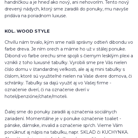
handričkou a je hneď ako nový, ani nehovorím. Tento nový
drevený nádych, ktorý sme zaradili do ponuky, mu navyše
pridáva na poriadnom luxuse.
KOL. WOOD STYLE
Chvíľu nám trvalo, kým sme našli správny odtieň dibondu vo
farbe dreva. Je ním orech a máme ho už v stálej ponuke.
Dibond vo farbe orechu sme spojili s čiernym lesklým plexi a
vznikli z toho luxusné tabuľky. Vyrobili sme pre Vás nielen
číslo domu v štandardnej veľkosti, ale aj aj mini tabuľky s
číslom, ktoré sú využiteľné nielen na Vaše dvere domova, či
schránky. Tabuľky sa dajú využiť aj vo Vašej firme -
označenie dverí, či na označenie dverí v
hoteli/penzióne/chate/moteli.
Ďalej sme do ponuky zaradili aj označenia sociálnych
zariadení. Momentálne je v ponuke označenie toaliet -
pánske, dámske, invalid a označenie spŕch. Vieme Vám
ponúknuť aj nápis na tabuľku, napr. SKLAD či KUCHYNKA.