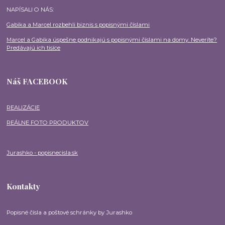
NAPÍSALI O NÁS:
Gabika a Marcel rozbehli biznis s popisnými číslami
Marcel a Gabika úspešne podnikajú s popisnými číslami na domy. Neveríte?
Predávajú ich tisíce
Náš FACEBOOK
REALIZÁCIE
REÁLNE FOTO PRODUKTOV
Jurashko - popisnecisla.sk
Kontakty
Popisné čísla a poštové schránky by Jurashko