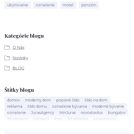
ubytovanie
označenie
motel
penzión
Kategórie blogu
O Nás
Novinky
BLOG
Štítky blogu
domov
moderny dom
popisné číslo
číslo na dom
reklama
číslo domu
označenie bývania
moderné bývanie
označenie
JurasAgency
MinJuras
novostavba
bungalov
3d písmená
písmená
logo
3d reklama
juras agency
bytovka
dom správ
hotel
bývanie
ubytovanie
motel
penzión
3D reklama
biznis
prevádzka
kozmetický salón