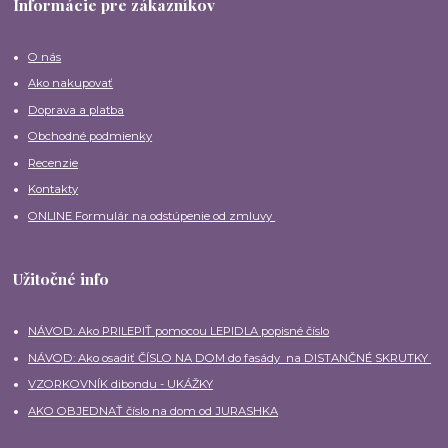
Informácie pre zákazníkov
O nás
Ako nakupovať
Doprava a platba
Obchodné podmienky
Recenzie
Kontakty
ONLINE Formulár na odstúpenie od zmluvy
Užitočné info
NÁVOD: Ako PRILEPIŤ pomocou LEPIDLA popisné číslo
NÁVOD: Ako osadiť ČÍSLO NA DOM do fasády na DISTANČNÉ SKRUTKY
VZORKOVNÍK dibondu - UKÁŽKY
AKO OBJEDNAŤ číslo na dom od JURASHKA