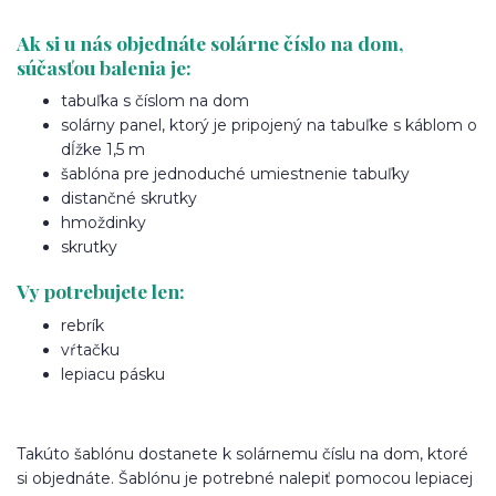
Ak si u nás objednáte solárne číslo na dom,
súčasťou balenia je:
tabuľka s číslom na dom
solárny panel, ktorý je pripojený na tabuľke s káblom o
dĺžke 1,5 m
šablóna pre jednoduché umiestnenie tabuľky
distančné skrutky
hmoždinky
skrutky
Vy potrebujete len:
rebrík
vŕtačku
lepiacu pásku
Takúto šablónu dostanete k solárnemu číslu na dom, ktoré
si objednáte. Šablónu je potrebné nalepiť pomocou lepiacej