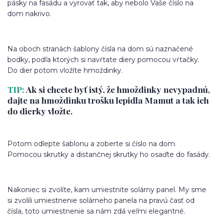
pásky na fasádu a vyrovať tak, aby nebolo Vaše číslo na
dom nakrivo.
Na oboch stranách šablony čísla na dom sú naznačené
bodky, podľa ktorých si navŕtate diery pomocou vŕtačky.
Do dier potom vložíte hmoždinky.
TIP:
Ak si chcete byť istý, že hmoždinky nevypadnú,
dajte na hmoždinku trošku lepidla Mamut a tak ich
do dierky vložte.
Potom odlepte šablonu a zoberte si číslo na dom.
Pomocou skrutky a distančnej skrutky ho osaďte do fasády.
Nakoniec si zvolíte, kam umiestnite solárny panel. My sme
si zvolili umiestnenie solárneho panela na pravú časť od
čísla, toto umiestnenie sa nám zdá veľmi elegantné.