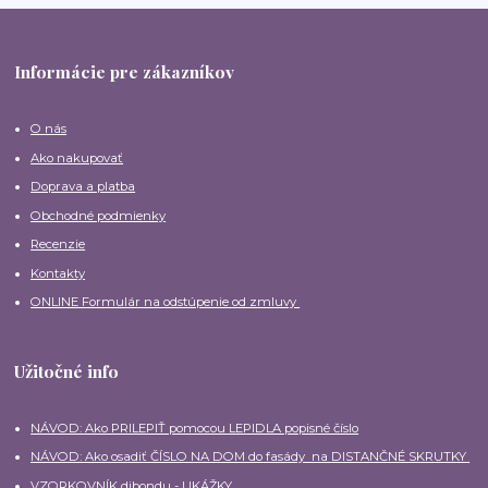
Informácie pre zákazníkov
O nás
Ako nakupovať
Doprava a platba
Obchodné podmienky
Recenzie
Kontakty
ONLINE Formulár na odstúpenie od zmluvy
Užitočné info
NÁVOD: Ako PRILEPIŤ pomocou LEPIDLA popisné číslo
NÁVOD: Ako osadiť ČÍSLO NA DOM do fasády na DISTANČNÉ SKRUTKY
VZORKOVNÍK dibondu - UKÁŽKY