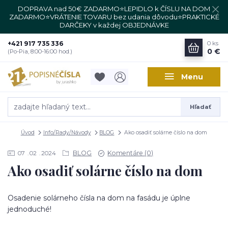
DOPRAVA nad 50€ ZADARMO⭐LEPIDLO k ČÍSLU NA DOM
ZADARMO⭐VRÁTENIE TOVARU bez udania dôvodu⭐PRAKTICKÉ
DARČEKY v každej OBJEDNÁVKE
+421 917 735 336
0
ks
0 €
(Po-Pia, 8:00-16:00 hod.)
Menu
Hľadať
Úvod
Info/Rady/Návody
BLOG
Ako osadiť solárne číslo na dom
BLOG
Komentáre (0)
07
02
2024
Ako osadiť solárne číslo na dom
Osadenie solárneho čísla na dom na fasádu je úplne
jednoduché!