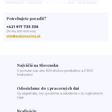
3d písmená
písmená
logo
3d reklama
juras agency
bytovka
dom správ
hotel
bývanie
ubytovanie
motel
penzión
3D reklama
biznis
prevádzka
kozmetický salón
Potrebujete poradiť?
salón
salón krásy
reštaurácia
kaviareň
podnik
čislo na dom
tabuľka na dom
obnov dom
+421 917 735 336
(Po-Pia, 8:00-16:00 hod.)
info@popisnecisla.sk
Najväčší na Slovensku
V ponuke viac ako 600 druhov produktov a 2 900
hodnotení
Odosielame do 5 pracovných dní
Vy objednáte, my vyrobíme a odošleme v čo najkratšom
čase
Realizácie