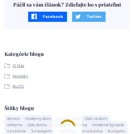
Páčil sa vám článok? Zdieľajte ho s priateľmi
Facebook
Twitter
Kategórie blogu
O Nás
Novinky
BLOG
Štítky blogu
domov
moderny dom
popisné číslo
číslo na dom
reklama
číslo domu
označenie bývania
moderné bývanie
označenie
JurasAgency
MinJuras
novostavba
bungalov