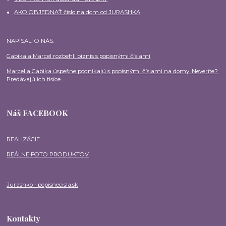
AKO OBJEDNAŤ číslo na dom od JURASHKA
NAPÍSALI O NÁS:
Gabika a Marcel rozbehli biznis s popisnými číslami
Marcel a Gabika úspešne podnikajú s popisnými číslami na domy. Neveríte?
Predávajú ich tisíce
Náš FACEBOOK
REALIZÁCIE
REÁLNE FOTO PRODUKTOV
Jurashko - popisnecisla.sk
Kontakty