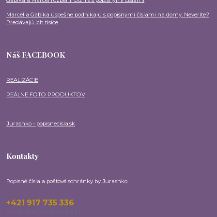
Marcel a Gabika úspešne podnikajú s popisnými číslami na domy. Neveríte?
Predávajú ich tisíce
Náš FACEBOOK
REALIZÁCIE
REÁLNE FOTO PRODUKTOV
Jurashko - popisnecisla.sk
Kontakty
Popisné čísla a poštové schránky by Jurashko
+421 917 735 336
(Po-Pia, 8:00-16:00 hod.)