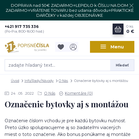
DOPRAVA nad 50€ ZADARMO⭐LEPIDLO k ČÍSLU NA DOM
ZADARMO⭐VRÁTENIE TOVARU bez udania dôvodu⭐PRAKTICKÉ
DARČEKY v každej OBJEDNÁVKE
+421 917 735 336
0
ks
0 €
(Po-Pia, 8:00-16:00 hod.)
Menu
Hľadať
Úvod
Info/Rady/Návody
O Nás
Označenie bytovky aj s montážou
O Nás
Komentáre (0)
24
05
2022
Označenie bytovky aj s montážou
Označenie číslom vchodu je pre každú bytovku nutnosť.
Preto úzko spolupracujeme aj so žiadateľmi viacerých
miest o toto označenie. Ako bonus ponúkame aj montáže