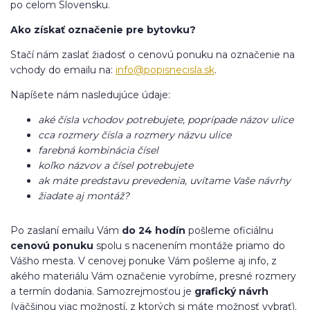
po celom Slovensku.
Ako získať označenie pre bytovku?
Stačí nám zaslať žiadosť o cenovú ponuku na označenie na
vchody do emailu na:
info@popisnecisla.sk
.
Napíšete nám nasledujúce údaje:
aké čísla vchodov potrebujete, poprípade názov ulice
cca rozmery čísla a rozmery názvu ulice
farebná kombinácia čísel
koľko názvov a čísel potrebujete
ak máte predstavu prevedenia, uvítame Vaše návrhy
žiadate aj montáž?
Po zaslaní emailu Vám
do 24 hodín
pošleme oficiálnu
cenovú ponuku
spolu s nacenením montáže priamo do
Vášho mesta. V cenovej ponuke Vám pošleme aj info, z
akého materiálu Vám označenie vyrobíme, presné rozmery
a termín dodania. Samozrejmosťou je
grafický návrh
(väčšinou viac možností, z ktorých si máte možnosť vybrať).