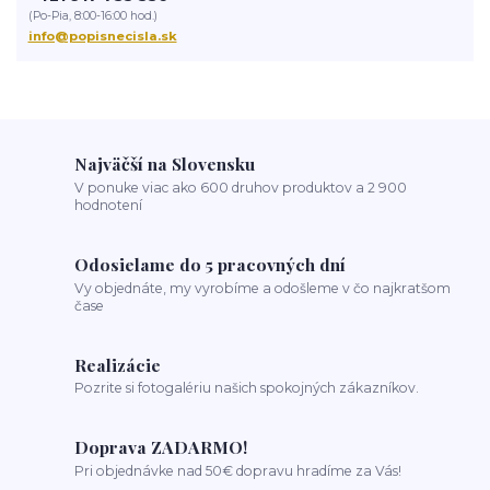
(Po-Pia, 8:00-16:00 hod.)
info@popisnecisla.sk
Najväčší na Slovensku
V ponuke viac ako 600 druhov produktov a 2 900
hodnotení
Odosielame do 5 pracovných dní
Vy objednáte, my vyrobíme a odošleme v čo najkratšom
čase
Realizácie
Pozrite si fotogalériu našich spokojných zákazníkov.
Doprava ZADARMO!
Pri objednávke nad 50€ dopravu hradíme za Vás!