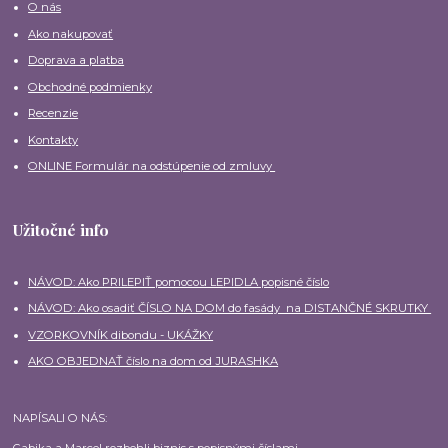
O nás
Ako nakupovať
Doprava a platba
Obchodné podmienky
Recenzie
Kontakty
ONLINE Formulár na odstúpenie od zmluvy
Užitočné info
NÁVOD: Ako PRILEPIŤ pomocou LEPIDLA popisné číslo
NÁVOD: Ako osadiť ČÍSLO NA DOM do fasády na DISTANČNÉ SKRUTKY
VZORKOVNÍK dibondu - UKÁŽKY
AKO OBJEDNAŤ číslo na dom od JURASHKA
NAPÍSALI O NÁS:
Gabika a Marcel rozbehli biznis s popisnými číslami