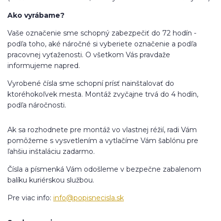
Ako vyrábame?
Vaše označenie sme schopný zabezpečiť do 72 hodín -
podľa toho, aké náročné si vyberiete označenie a podľa
pracovnej vyťaženosti. O všetkom Vás pravdaže
informujeme napred.
Vyrobené čísla sme schopní prísť nainštalovať do
ktoréhokoľvek mesta. Montáž zvyčajne trvá do 4 hodín,
podľa náročnosti.
Ak sa rozhodnete pre montáž vo vlastnej réžií, radi Vám
pomôžeme s vysvetlením a vytlačíme Vám šablónu pre
ľahšiu inštaláciu zadarmo.
Čísla a písmenká Vám odošleme v bezpečne zabalenom
balíku kuriérskou službou.
Pre viac info:
info@popisnecisla.sk