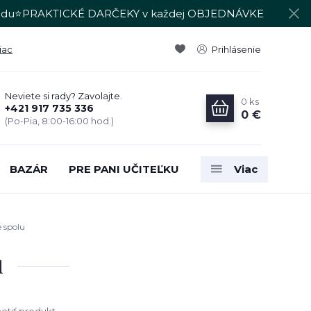
du⭐PRAKTICKÉ DARČEKY v každej OBJEDNÁVKE
iac
Prihlásenie
Neviete si rady? Zavolajte.
0
ks
+421 917 735 336
0 €
(Po-Pia, 8:00-16:00 hod.)
BAZÁR
PRE PANI UČITEĽKU
Viac
 spolu
u