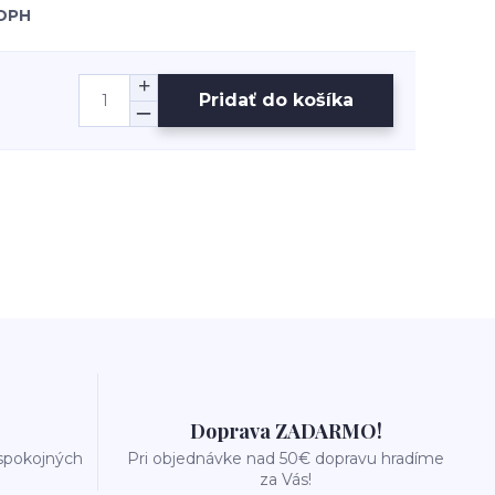
 DPH
Pridať do košíka
Doprava ZADARMO!
 spokojných
Pri objednávke nad 50€ dopravu hradíme
za Vás!