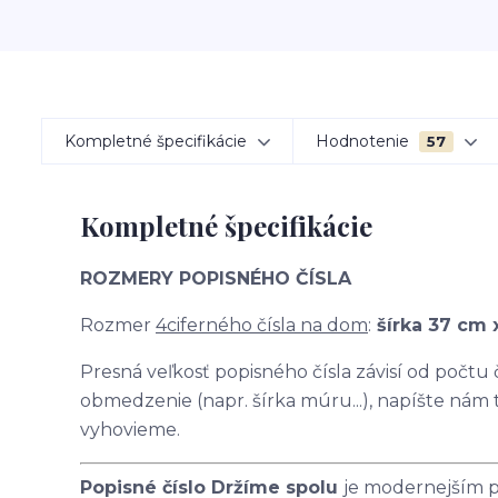
Kompletné špecifikácie
Hodnotenie
57
Kompletné špecifikácie
ROZMERY POPISNÉHO ČÍSLA
Rozmer
4ciferného čísla na dom
:
šírka 37 cm 
Presná veľkosť popisného čísla závisí od počtu
obmedzenie (napr. šírka múru...), napíšte nám
vyhovieme.
Popisné číslo Držíme spolu
je modernejším p