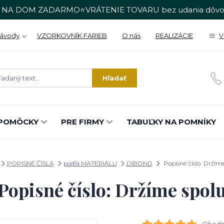
 NA DOM ZADARMO⭐VRÁTENIE TOVARU bez udania dôvo
Návody
VZORKOVNÍK FARIEB
O nás
REALIZÁCIE
V
Hľadať
POMÔCKY
PRE FIRMY
TABUĽKY NA POMNÍKY
POPISNÉ ČÍSLA
podľa MATERIÁLU
DIBOND
Popisné číslo: Držíme
Popisné číslo: Držíme spol