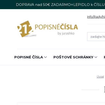
DOPRAVA nad 50€ ZADARMO⭐LEPIDLO k ČÍSLU
Info/Rady/
POPISNÉ ČÍSLA
POŠTOVÉ SCHRÁNKY
Úvod