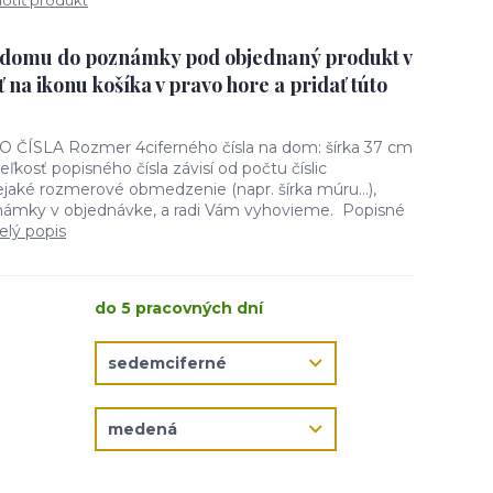
tiť produkt
o domu do poznámky pod objednaný produkt v
ť na ikonu košíka v pravo hore a pridať túto
SLA Rozmer 4ciferného čísla na dom: šírka 37 cm
ľkosť popisného čísla závisí od počtu číslic
aké rozmerové obmedzenie (napr. šírka múru...),
námky v objednávke, a radi Vám vyhovieme. Popisné
elý popis
do 5 pracovných dní