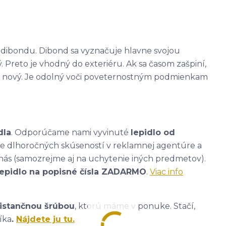
 - dibondu. Dibond sa vyznačuje hlavne svojou
. Preto je vhodný do exteriéru. Ak sa časom zašpiní,
ako nový. Je odolný voči poveternostným podmienkam
dla
. Odporúčame nami vyvinuté
lepidlo od
ade dlhoročných skúseností v reklamnej agentúre a
nás (samozrejme aj na uchytenie iných predmetov).
lepidlo na popisné čísla ZADARMO
.
Viac info
istančnou šrúbou
, ktorú máme v ponuke. Stačí,
íka
.
Nájdete ju tu.