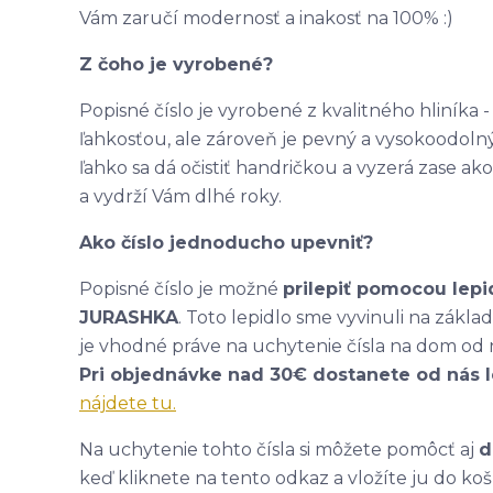
Vám zaručí modernosť a inakosť na 100% :)
Z čoho je vyrobené?
Popisné číslo je vyrobené z kvalitného hliníka
ľahkosťou, ale zároveň je pevný a vysokoodolný
ľahko sa dá očistiť handričkou a vyzerá zase 
a vydrží Vám dlhé roky.
Ako číslo jednoducho upevniť?
Popisné číslo je možné
prilepiť pomocou lepi
JURASHKA
. Toto lepidlo sme vyvinuli na zákl
je vhodné práve na uchytenie čísla na dom od 
Pri objednávke nad 30€ dostanete od nás 
nájdete tu.
Na uchytenie tohto čísla si môžete pomôcť aj
d
keď kliknete na tento odkaz a vložíte ju do koš