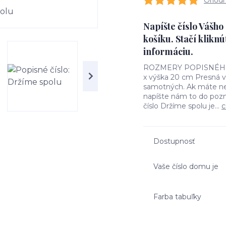
Ohodno
Napíšte číslo Vášh
košíku. Stačí kliknú
informáciu.
ROZMERY POPISNÉHO ČÍ
x výška 20 cm Presná ve
samotných. Ak máte nej
napíšte nám to do poz
číslo Držíme spolu je...
c
Dostupnosť
Vaše číslo domu je
Farba tabuľky