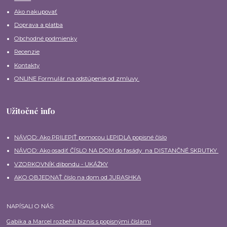
Ako nakupovať
Doprava a platba
Obchodné podmienky
Recenzie
Kontakty
ONLINE Formulár na odstúpenie od zmluvy
Užitočné info
NÁVOD: Ako PRILEPIŤ pomocou LEPIDLA popisné číslo
NÁVOD: Ako osadiť ČÍSLO NA DOM do fasády na DISTANČNÉ SKRUTKY
VZORKOVNÍK dibondu - UKÁŽKY
AKO OBJEDNAŤ číslo na dom od JURASHKA
NAPÍSALI O NÁS:
Gabika a Marcel rozbehli biznis s popisnými číslami