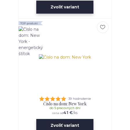
Zvoliť variant
TOP produkt
39 hodnotenie
Číslo na dom: New York
do 5 pracovných dní
41 €
/
ks
cena od
Zvoliť variant