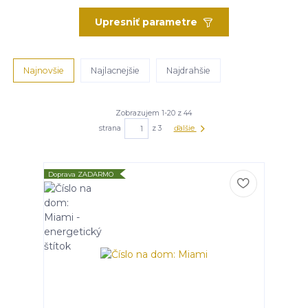
Upresniť parametre
Najnovšie
Najlacnejšie
Najdrahšie
Zobrazujem 1-20 z 44
strana
z 3
ďalšie
Doprava ZADARMO