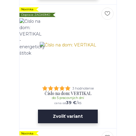
Novinka
Doprava ZADARMO
3 hodnotenie
Číslo na dom: VERTIKAL
do 5 pracovných dní
39 €
/
ks
cena od
Zvoliť variant
Novinka