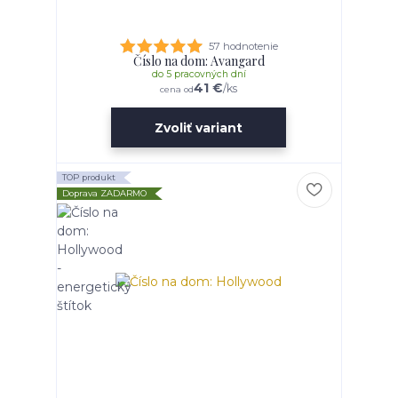
57 hodnotenie
Číslo na dom: Avangard
do 5 pracovných dní
41 €
/
ks
cena od
Zvoliť variant
TOP produkt
Doprava ZADARMO