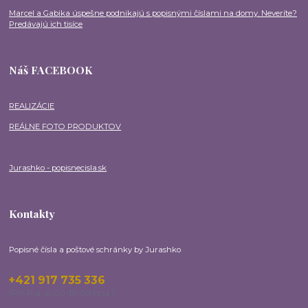
Marcel a Gabika úspešne podnikajú s popisnými číslami na domy. Neveríte?
Predávajú ich tisíce
Náš FACEBOOK
REALIZÁCIE
REÁLNE FOTO PRODUKTOV
Jurashko - popisnecisla.sk
Kontakty
Popisné čísla a poštové schránky by Jurashko
+421 917 735 336
(Po-Pia, 8:00-16:00 hod.)