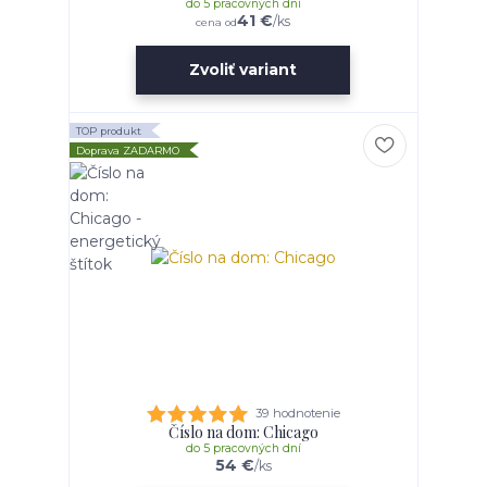
do 5 pracovných dní
41 €
/
ks
cena od
Zvoliť variant
TOP produkt
Doprava ZADARMO
39 hodnotenie
Číslo na dom: Chicago
do 5 pracovných dní
54 €
/
ks