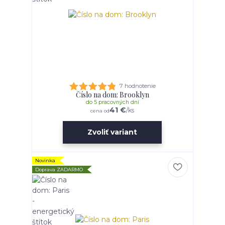
7 hodnotenie
Číslo na dom: Brooklyn
do 5 pracovných dní
41 €
/
ks
cena od
Zvoliť variant
Novinka
Doprava ZADARMO