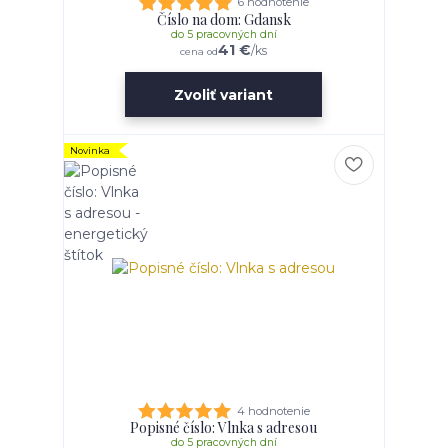
6 hodnotenie
Číslo na dom: Gdansk
do 5 pracovných dní
41 €
/
ks
cena od
Zvoliť variant
Novinka
4 hodnotenie
Popisné číslo: Vlnka s adresou
do 5 pracovných dní