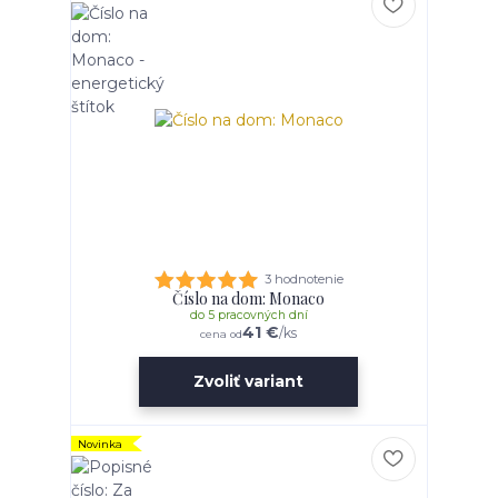
3 hodnotenie
Číslo na dom: Monaco
do 5 pracovných dní
41 €
/
ks
cena od
Zvoliť variant
Novinka