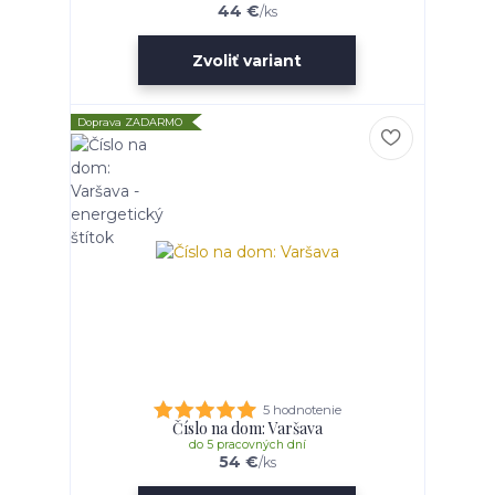
44 €
/
ks
Zvoliť variant
Doprava ZADARMO
5 hodnotenie
Číslo na dom: Varšava
do 5 pracovných dní
54 €
/
ks