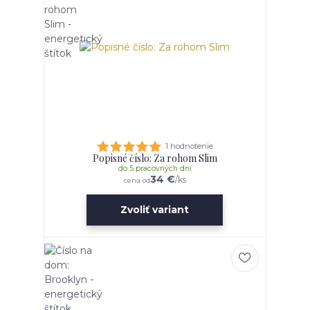
1 hodnotenie
Popisné číslo: Za rohom Slim
do 5 pracovných dní
34 €
/
ks
cena od
Zvoliť variant