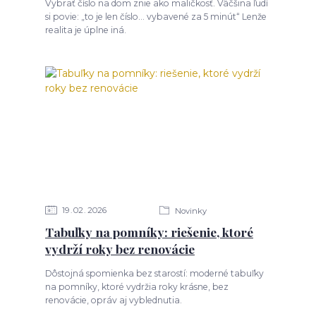
Vybrať číslo na dom znie ako maličkosť. Väčšina ľudí
si povie: „to je len číslo… vybavené za 5 minút“ Lenže
realita je úplne iná.
19
02
2026
Novinky
Tabuľky na pomníky: riešenie, ktoré
vydrží roky bez renovácie
Dôstojná spomienka bez starostí: moderné tabuľky
na pomníky, ktoré vydržia roky krásne, bez
renovácie, opráv aj vyblednutia.