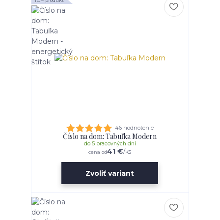
TOP produkt
46 hodnotenie
Číslo na dom: Tabuľka Modern
do 5 pracovných dní
41 €
/
ks
cena od
Zvoliť variant