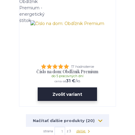
17 hodnotenie
Číslo na dom: Obdĺžnik Premium
do 5 pracovných dní
31 €
/
ks
cena od
Zvoliť variant
Načítať ďalšie produkty (20)
strana
z 3
ďalšie