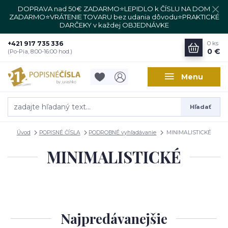
DOPRAVA nad 50€ ZADARMO⭐LEPIDLO k ČÍSLU NA DOM
ZADARMO⭐VRÁTENIE TOVARU bez udania dôvodu⭐PRAKTICKÉ
DARČEKY v každej OBJEDNÁVKE
+421 917 735 336
0
ks
0 €
(Po-Pia, 8:00-16:00 hod.)
Menu
Hľadať
Úvod
POPISNÉ ČÍSLA
PODROBNÉ vyhľadávanie
MINIMALISTICKÉ
MINIMALISTICKÉ
Najpredávanejšie