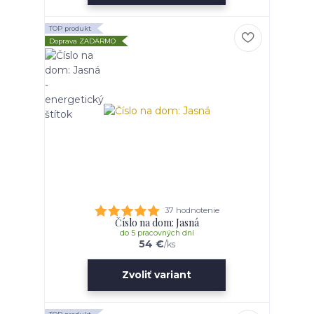
TOP produkt
Doprava ZADARMO
37 hodnotenie
Číslo na dom: Jasná
do 5 pracovných dní
54 €
/
ks
Zvoliť variant