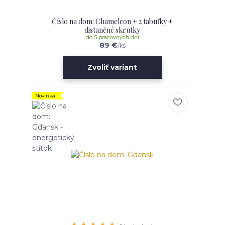
Číslo na dom: Chameleon + 2 tabuľky +
distančné skrutky
do 5 pracovných dní
89 €
/
ks
Zvoliť variant
Novinka