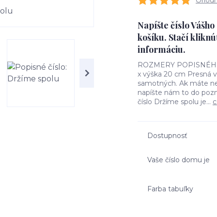
Ohodno
Napíšte číslo Vášh
košíku. Stačí kliknú
informáciu.
ROZMERY POPISNÉHO ČÍ
x výška 20 cm Presná ve
samotných. Ak máte nej
napíšte nám to do poz
číslo Držíme spolu je...
c
Dostupnosť
Vaše číslo domu je
Farba tabuľky