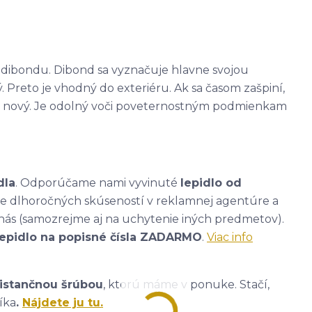
 - dibondu. Dibond sa vyznačuje hlavne svojou
. Preto je vhodný do exteriéru. Ak sa časom zašpiní,
ako nový. Je odolný voči poveternostným podmienkam
dla
. Odporúčame nami vyvinuté
lepidlo od
ade dlhoročných skúseností v reklamnej agentúre a
nás (samozrejme aj na uchytenie iných predmetov).
lepidlo na popisné čísla ZADARMO
.
Viac info
istančnou šrúbou
, ktorú máme v ponuke. Stačí,
íka
.
Nájdete ju tu.