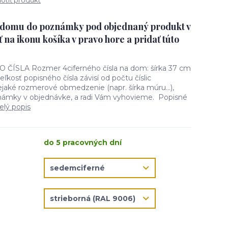
tiť produkt
o domu do poznámky pod objednaný produkt v
ť na ikonu košíka v pravo hore a pridať túto
SLA Rozmer 4ciferného čísla na dom: šírka 37 cm
ľkosť popisného čísla závisí od počtu číslic
aké rozmerové obmedzenie (napr. šírka múru...),
námky v objednávke, a radi Vám vyhovieme. Popisné
elý popis
do 5 pracovných dní