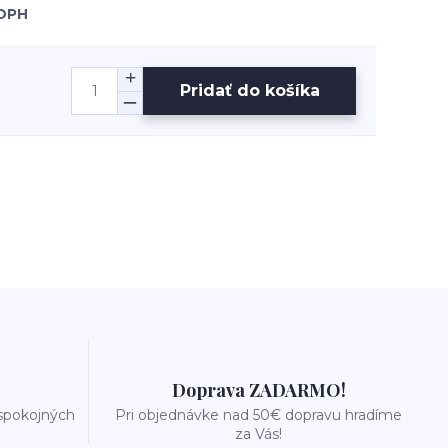
 DPH
Pridať do košíka
Doprava ZADARMO!
 spokojných
Pri objednávke nad 50€ dopravu hradíme
za Vás!