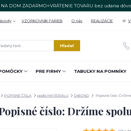
 NA DOM ZADARMO⭐VRÁTENIE TOVARU bez udania dôvo
Návody
VZORKOVNÍK FARIEB
O nás
REALIZÁCIE
V
Hľadať
POMÔCKY
PRE FIRMY
TABUĽKY NA POMNÍKY
POPISNÉ ČÍSLA
podľa MATERIÁLU
DIBOND
Popisné číslo: Držíme
Popisné číslo: Držíme spol