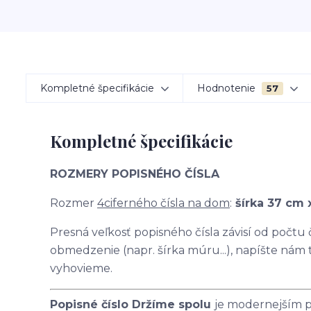
Kompletné špecifikácie
Hodnotenie
57
Kompletné špecifikácie
ROZMERY POPISNÉHO ČÍSLA
Rozmer
4ciferného čísla na dom
:
šírka 37 cm 
Presná veľkosť popisného čísla závisí od počtu
obmedzenie (napr. šírka múru...), napíšte nám
vyhovieme.
Popisné číslo Držíme spolu
je modernejším p