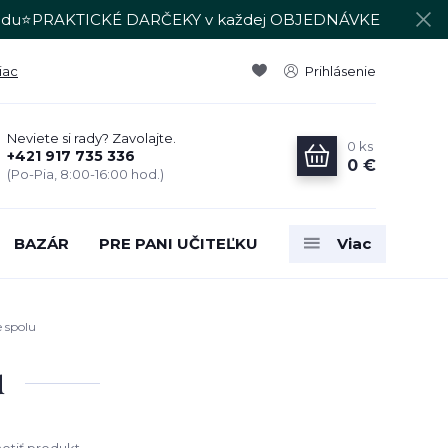
du⭐PRAKTICKÉ DARČEKY v každej OBJEDNÁVKE
iac
Prihlásenie
Neviete si rady? Zavolajte.
0
ks
+421 917 735 336
0 €
(Po-Pia, 8:00-16:00 hod.)
BAZÁR
PRE PANI UČITEĽKU
Viac
 spolu
u