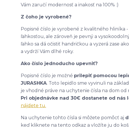
Vám zaručí modernosť a inakosť na 100% :)
Z čoho je vyrobené?
Popisné číslo je vyrobené z kvalitného hliníka
ľahkosťou, ale zároveň je pevný a vysokoodolný
ľahko sa dá očistiť handričkou a vyzerá zase 
a vydrží Vám dlhé roky.
Ako číslo jednoducho upevniť?
Popisné číslo je možné
prilepiť pomocou lepi
JURASHKA
. Toto lepidlo sme vyvinuli na zákl
je vhodné práve na uchytenie čísla na dom od 
Pri objednávke nad 30€ dostanete od nás 
nájdete tu.
Na uchytenie tohto čísla si môžete pomôcť aj
d
keď kliknete na tento odkaz a vložíte ju do koš