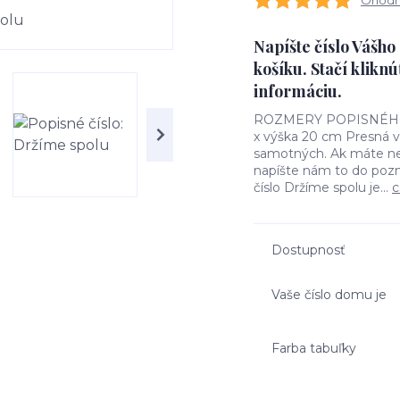
Ohodno
Napíšte číslo Vášh
košíku. Stačí kliknú
informáciu.
ROZMERY POPISNÉHO ČÍ
x výška 20 cm Presná ve
samotných. Ak máte nej
napíšte nám to do poz
číslo Držíme spolu je...
c
Dostupnosť
Vaše číslo domu je
Farba tabuľky