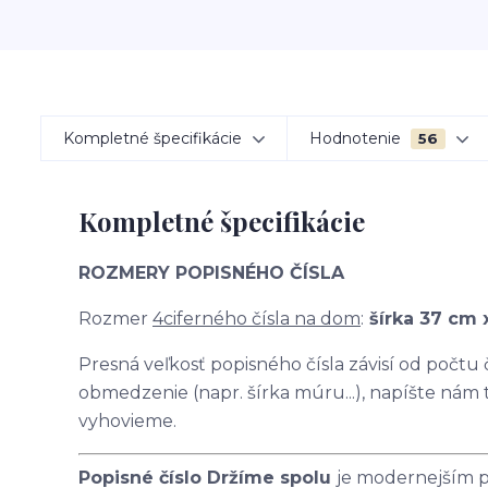
Kompletné špecifikácie
Hodnotenie
56
Kompletné špecifikácie
ROZMERY POPISNÉHO ČÍSLA
Rozmer
4ciferného čísla na dom
:
šírka 37 cm 
Presná veľkosť popisného čísla závisí od počtu
obmedzenie (napr. šírka múru...), napíšte nám
vyhovieme.
Popisné číslo Držíme spolu
je modernejším p