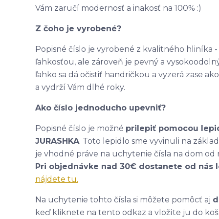
Vám zaručí modernosť a inakosť na 100% :)
Z čoho je vyrobené?
Popisné číslo je vyrobené z kvalitného hliníka
ľahkosťou, ale zároveň je pevný a vysokoodolný
ľahko sa dá očistiť handričkou a vyzerá zase 
a vydrží Vám dlhé roky.
Ako číslo jednoducho upevniť?
Popisné číslo je možné
prilepiť pomocou lepi
JURASHKA
. Toto lepidlo sme vyvinuli na zákl
je vhodné práve na uchytenie čísla na dom od 
Pri objednávke nad 30€ dostanete od nás 
nájdete tu.
Na uchytenie tohto čísla si môžete pomôcť aj
d
keď kliknete na tento odkaz a vložíte ju do koš