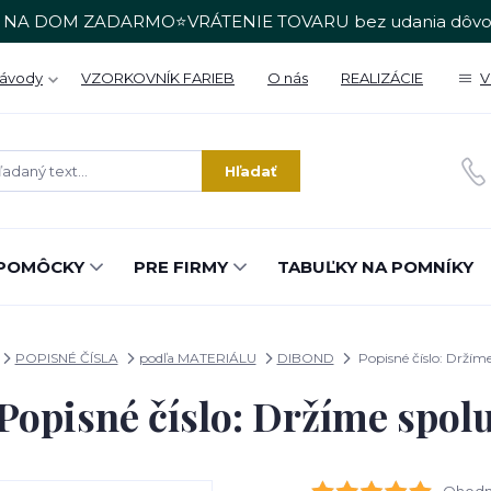
 NA DOM ZADARMO⭐VRÁTENIE TOVARU bez udania dôvo
Návody
VZORKOVNÍK FARIEB
O nás
REALIZÁCIE
V
Hľadať
POMÔCKY
PRE FIRMY
TABUĽKY NA POMNÍKY
POPISNÉ ČÍSLA
podľa MATERIÁLU
DIBOND
Popisné číslo: Držíme
Popisné číslo: Držíme spol