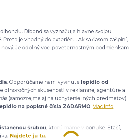
 - dibondu. Dibond sa vyznačuje hlavne svojou
. Preto je vhodný do exteriéru. Ak sa časom zašpiní,
ako nový. Je odolný voči poveternostným podmienkam
dla
. Odporúčame nami vyvinuté
lepidlo od
ade dlhoročných skúseností v reklamnej agentúre a
nás (samozrejme aj na uchytenie iných predmetov).
lepidlo na popisné čísla ZADARMO
.
Viac info
istančnou šrúbou
, ktorú máme v ponuke. Stačí,
íka
.
Nájdete ju tu.