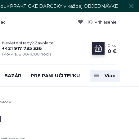
du⭐PRAKTICKÉ DARČEKY v každej OBJEDNÁVKE
iac
Prihlásenie
Neviete si rady? Zavolajte.
0
ks
+421 917 735 336
0 €
(Po-Pia, 8:00-16:00 hod.)
BAZÁR
PRE PANI UČITEĽKU
Viac
 spolu
u