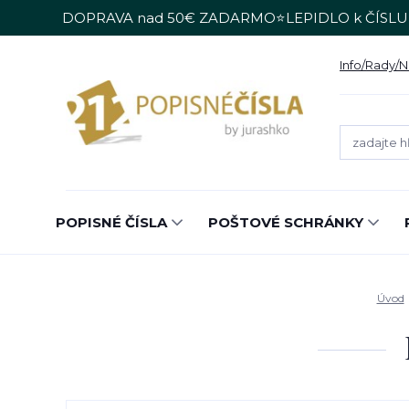
DOPRAVA nad 50€ ZADARMO⭐LEPIDLO k ČÍSLU
Info/Rady/
POPISNÉ ČÍSLA
POŠTOVÉ SCHRÁNKY
Úvod