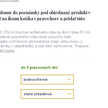
tiť produkt
o domu do poznámky pod objednaný produkt v
ť na ikonu košíka v pravo hore a pridať túto
SLA Rozmer 4ciferného čísla na dom: šírka 37 cm
ľkosť popisného čísla závisí od počtu číslic
aké rozmerové obmedzenie (napr. šírka múru...),
námky v objednávke, a radi Vám vyhovieme. Popisné
elý popis
do 5 pracovných dní