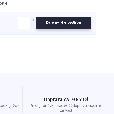
 DPH
Pridať do košíka
Doprava ZADARMO!
 spokojných
Pri objednávke nad 50€ dopravu hradíme
za Vás!