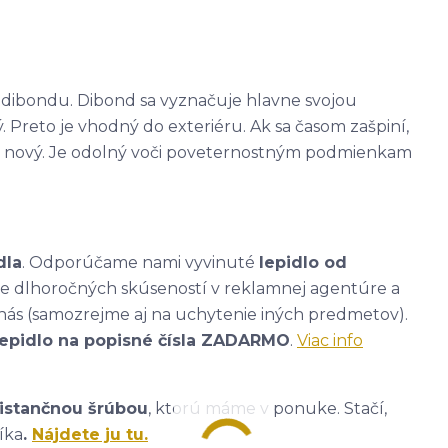
 - dibondu. Dibond sa vyznačuje hlavne svojou
. Preto je vhodný do exteriéru. Ak sa časom zašpiní,
ako nový. Je odolný voči poveternostným podmienkam
dla
. Odporúčame nami vyvinuté
lepidlo od
ade dlhoročných skúseností v reklamnej agentúre a
nás (samozrejme aj na uchytenie iných predmetov).
lepidlo na popisné čísla ZADARMO
.
Viac info
istančnou šrúbou
, ktorú máme v ponuke. Stačí,
íka
.
Nájdete ju tu.