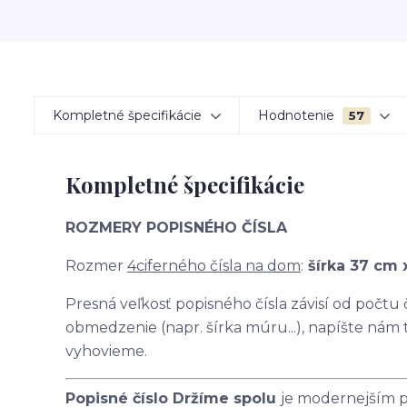
Kompletné špecifikácie
Hodnotenie
57
Kompletné špecifikácie
ROZMERY POPISNÉHO ČÍSLA
Rozmer
4ciferného čísla na dom
:
šírka 37 cm 
Presná veľkosť popisného čísla závisí od počtu
obmedzenie (napr. šírka múru...), napíšte nám
vyhovieme.
Popisné číslo Držíme spolu
je modernejším p