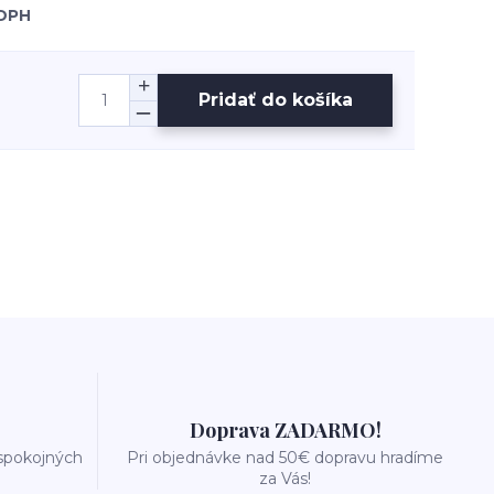
 DPH
Pridať do košíka
Doprava ZADARMO!
 spokojných
Pri objednávke nad 50€ dopravu hradíme
za Vás!