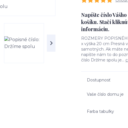
Ohodno
Napíšte číslo Vášh
košíku. Stačí kliknú
informáciu.
ROZMERY POPISNÉHO ČÍ
x výška 20 cm Presná ve
samotných. Ak máte nej
napíšte nám to do poz
číslo Držíme spolu je...
c
Dostupnosť
Vaše číslo domu je
Farba tabuľky