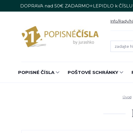
DOPRAVA nad 50€ ZADARMO⭐LEPIDLO k ČÍSLU
Info/Rady/
POPISNÉ ČÍSLA
POŠTOVÉ SCHRÁNKY
Úvod