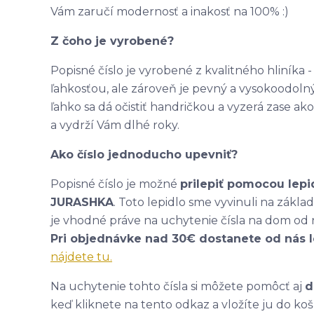
Vám zaručí modernosť a inakosť na 100% :)
Z čoho je vyrobené?
Popisné číslo je vyrobené z kvalitného hliníka
ľahkosťou, ale zároveň je pevný a vysokoodolný
ľahko sa dá očistiť handričkou a vyzerá zase 
a vydrží Vám dlhé roky.
Ako číslo jednoducho upevniť?
Popisné číslo je možné
prilepiť pomocou lepi
JURASHKA
. Toto lepidlo sme vyvinuli na zákl
je vhodné práve na uchytenie čísla na dom od 
Pri objednávke nad 30€ dostanete od nás 
nájdete tu.
Na uchytenie tohto čísla si môžete pomôcť aj
d
keď kliknete na tento odkaz a vložíte ju do koš