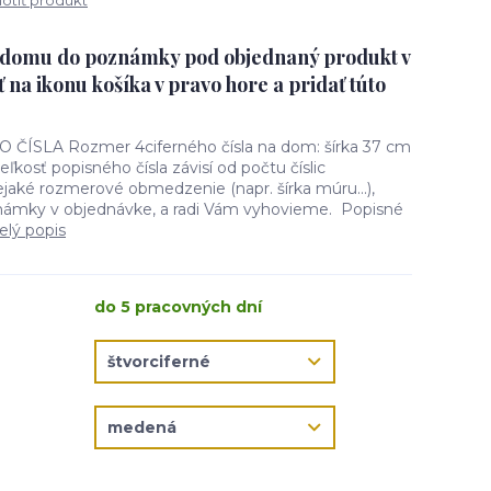
tiť produkt
o domu do poznámky pod objednaný produkt v
ť na ikonu košíka v pravo hore a pridať túto
SLA Rozmer 4ciferného čísla na dom: šírka 37 cm
ľkosť popisného čísla závisí od počtu číslic
aké rozmerové obmedzenie (napr. šírka múru...),
námky v objednávke, a radi Vám vyhovieme. Popisné
elý popis
do 5 pracovných dní