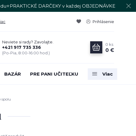
du⭐PRAKTICKÉ DARČEKY v každej OBJEDNÁVKE
iac
Prihlásenie
Neviete si rady? Zavolajte.
0
ks
+421 917 735 336
0 €
(Po-Pia, 8:00-16:00 hod.)
BAZÁR
PRE PANI UČITEĽKU
Viac
 spolu
u