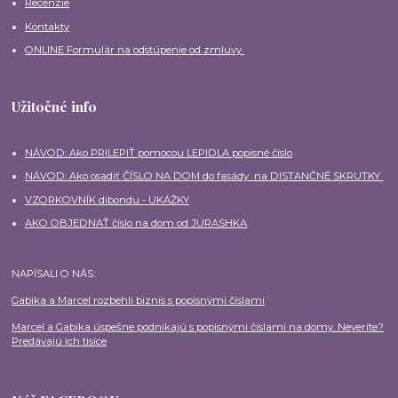
Recenzie
Kontakty
ONLINE Formulár na odstúpenie od zmluvy
Užitočné info
NÁVOD: Ako PRILEPIŤ pomocou LEPIDLA popisné číslo
NÁVOD: Ako osadiť ČÍSLO NA DOM do fasády na DISTANČNÉ SKRUTKY
VZORKOVNÍK dibondu - UKÁŽKY
AKO OBJEDNAŤ číslo na dom od JURASHKA
NAPÍSALI O NÁS:
Gabika a Marcel rozbehli biznis s popisnými číslami
Marcel a Gabika úspešne podnikajú s popisnými číslami na domy. Neveríte?
Predávajú ich tisíce