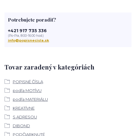
Potrebujete poradiť?
+421 917 735 336
(Po-Pia, 8:00-16:00 hod.)
info@popisnecisla.sk
Tovar zaradený v kategóriách
POPISNÉ ČÍSLA
podľa MOTÍVU
podľa MATERIÁLU
KREATÍVNE
S ADRESOU
DIBOND
PODČIARKNUTÉ