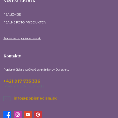
Náš FACEBOOK
REALIZÁCIE
REÁLNE FOTO PRODUKTOV
Jurashko - popisnecisla.sk
Kontakty
Popisné čísla a poštové schránky by Jurashko
+421 917 735 336
(Po-Pia, 8:00-16:00 hod.)
info@popisnecisla.sk