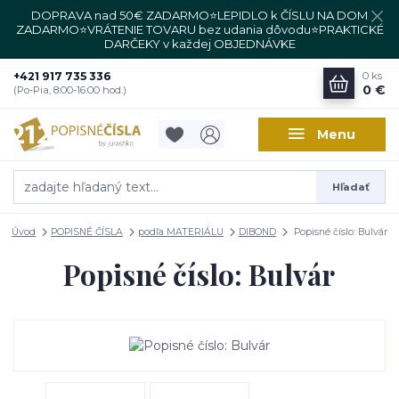
DOPRAVA nad 50€ ZADARMO⭐LEPIDLO k ČÍSLU NA DOM
ZADARMO⭐VRÁTENIE TOVARU bez udania dôvodu⭐PRAKTICKÉ
DARČEKY v každej OBJEDNÁVKE
+421 917 735 336
0
ks
0 €
(Po-Pia, 8:00-16:00 hod.)
Menu
Hľadať
Úvod
POPISNÉ ČÍSLA
podľa MATERIÁLU
DIBOND
Popisné číslo: Bulvár
Popisné číslo: Bulvár