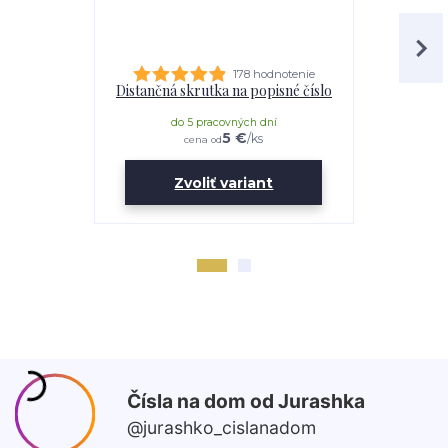
178 hodnotenie
Distančná skrutka na popisné číslo
Lepidl
do 5 pracovných dní
do 
5 €
/
ks
cena od
Zvoliť variant