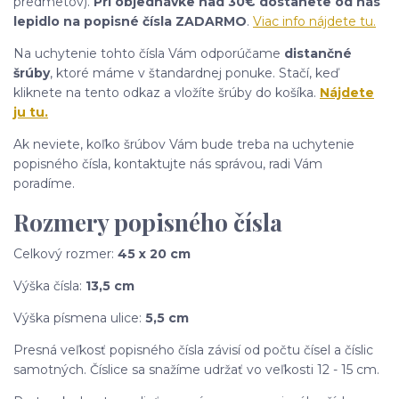
predmetov).
Pri objednávke nad 30€ dostanete od nás
lepidlo na popisné čísla ZADARMO
.
Viac info nájdete tu.
Na uchytenie tohto čísla Vám odporúčame
distančné
šrúby
, ktoré máme v štandardnej ponuke. Stačí, keď
kliknete na tento odkaz a vložíte šrúby do košíka.
Nájdete
ju tu.
Ak neviete, koľko šrúbov Vám bude treba na uchytenie
popisného čísla, kontaktujte nás správou, radi Vám
poradíme.
Rozmery popisného čísla
Celkový rozmer:
45 x 20 cm
Výška čísla:
13,5 cm
Výška písmena ulice:
5,5 cm
Presná veľkosť popisného čísla závisí od počtu čísel a číslic
samotných. Číslice sa snažíme udržať vo veľkosti 12 - 15 cm.