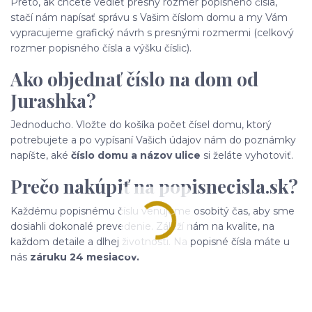
Preto, ak chcete vedieť presný rozmer popisného čísla,
stačí nám napísať správu s Vašim číslom domu a my Vám
vypracujeme grafický návrh s presnými rozmermi (celkový
rozmer popisného čísla a výšku číslic).
Ako objednať číslo na dom od
Jurashka?
Jednoducho. Vložte do košíka počet čísel domu, ktorý
potrebujete a po vypísaní Vašich údajov nám do poznámky
napíšte, aké
číslo domu a názov ulice
si želáte vyhotoviť.
Prečo nakúpiť na popisnecisla.sk?
Každému popisnému číslu venujeme osobitý čas, aby sme
dosiahli dokonalé prevedenie. Záleží nám na kvalite, na
každom detaile a dlhej životnosti. Na popisné čísla máte u
nás
záruku 24 mesiacov.