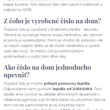
krajšie bývanie. Toto štýlové číslo Vám zaručí modernosť a
inakosť na 100%.
Z čoho je vyrobené číslo na dom?
Popisné číslo je vyrobené z kvalitného hliníka - dibondu.
Dibond sa vyznačuje hlavne svojou ľahkosťou, ale zároveň
je pevný a vysokoodolný. Preto je vhodný do exteriéru. Ak
sa časom zašpiní, ľahko sa dá očistiť handričkou a vyzerá
zase ako nový. Je odolný voči poveternostným
podmienkam a vydrží Vám dlhé roky.
Ako číslo na dom jednoducho
upevniť?
Popisné číslo je možné
prilepiť pomocou lepidla
.
Odporúčame nami vyvinuté
lepidlo od JURASHKA
. Toto
lepidlo sme vyvinuli na základe dlhoročných skúseností v
reklamnej agentúre a je vhodné práve na uchytenie čísla na
dom od nás (samozrejme aj na uchytenie iných