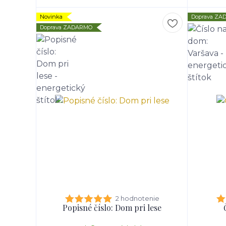
Novinka
Doprava Z
Doprava ZADARMO
2 hodnotenie
Popisné číslo: Dom pri lese