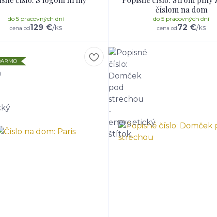
číslom na dom
do 5 pracovných dní
do 5 pracovných dní
129 €
72 €
/
ks
/
ks
cena od
cena od
ADARMO