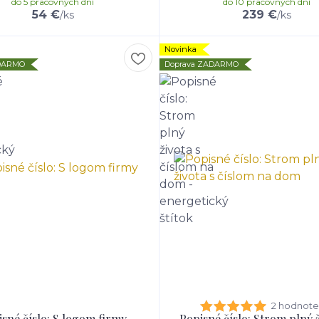
do 5 pracovných dní
do 10 pracovných dní
54 €
239 €
/
ks
/
ks
Novinka
ADARMO
Doprava ZADARMO
2 hodnote
sné číslo: S logom firmy
Popisné číslo: Strom plný ž