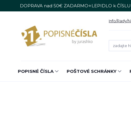
DOPRAVA nad 50€ ZADARMO⭐LEPIDLO k ČÍSLU
Info/Rady/
POPISNÉ ČÍSLA
POŠTOVÉ SCHRÁNKY