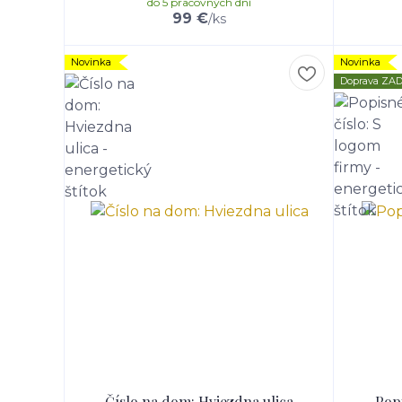
do 5 pracovných dní
99 €
/
ks
Novinka
Novinka
Doprava Z
Číslo na dom: Hviezdna ulica
Popi