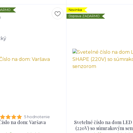
ADARMO
Novinka
Doprava ZADARMO
5 hodnotenie
Číslo na dom: Varšava
Svetelné číslo na dom LE
(220V) so súmrakovým se