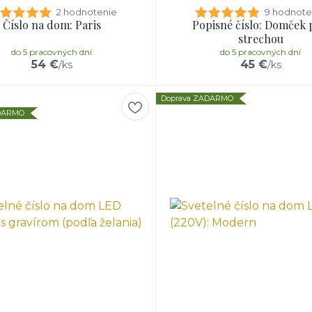
2 hodnotenie
9 hodnote
Číslo na dom: Paris
Popisné číslo: Domček
strechou
do 5 pracovných dní
do 5 pracovných dní
54 €
45 €
/
ks
/
ks
Doprava ZADARMO
ADARMO