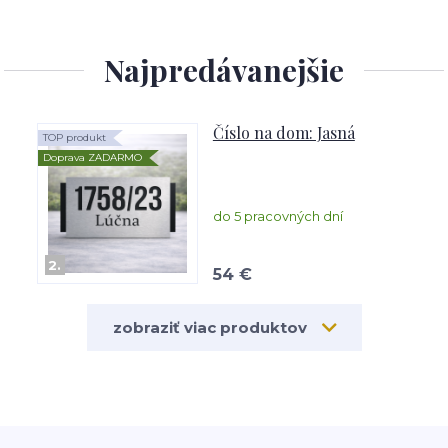
Najpredávanejšie
Číslo na dom: Jasná
TOP produkt
Doprava ZADARMO
do 5 pracovných dní
2.
54 €
zobraziť viac produktov