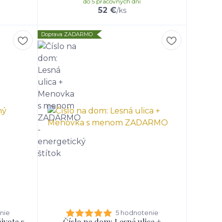
do 5 pracovných dní
52 €
/
ks
Doprava ZADARMO
nie
5 hodnotenie
ivota s
Číslo na dom: Lesná ulica +