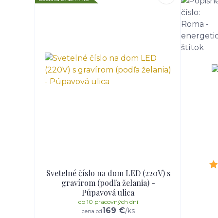
Svetelné číslo na dom LED (220V) s
gravírom (podľa želania) -
Púpavová ulica
do 10 pracovných dní
169 €
/
ks
cena od