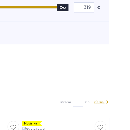
€
Do
strana
z 3
ďalšie
Novinka