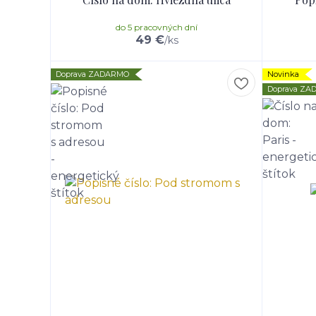
do 5 pracovných dní
49 €
/
ks
Doprava ZADARMO
Novinka
Doprava Z