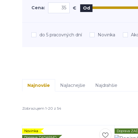
Cena:
€
Od
do 5 pracovných dní
Novinka
Akc
Najnovšie
Najlacnejšie
Najdrahšie
Zobrazujem 1-20 z 54
Novinka
Doprava Z
Doprava ZADARMO