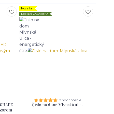
Novinka
Doprava ZADARMO
2 hodnotenie
D SHAPE
Číslo na dom: Mlynská ulica
nzorom