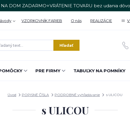
 NA DOM ZADARMO⭐VRÁTENIE TOVARU bez udania dôvo
Návody
VZORKOVNÍK FARIEB
O nás
REALIZÁCIE
V
Hľadať
POMÔCKY
PRE FIRMY
TABUĽKY NA POMNÍKY
Úvod
POPISNÉ ČÍSLA
PODROBNÉ vyhľadávanie
s ULICOU
s ULICOU