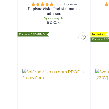
8 hodnotenie
Popisné číslo: Pod stromom s
adresou
do 5 pracovných dní
52 €
/
ks
Doprava ZADARMO
Novinka
Doprava Z