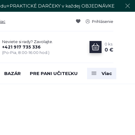
du⭐PRAKTICKÉ DARČEKY v každej OBJEDNÁVKE
iac
Prihlásenie
Neviete si rady? Zavolajte.
0
ks
+421 917 735 336
0 €
(Po-Pia, 8:00-16:00 hod.)
BAZÁR
PRE PANI UČITEĽKU
Viac