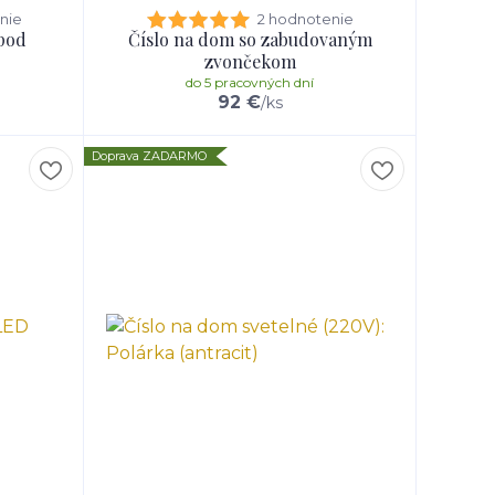
nie
2 hodnotenie
 pod
Číslo na dom so zabudovaným
zvončekom
do 5 pracovných dní
92 €
/
ks
Doprava ZADARMO