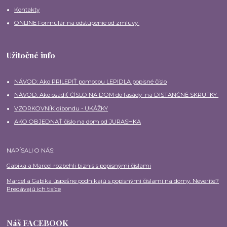
Kontakty
ONLINE Formulár na odstúpenie od zmluvy
Užitočné info
NÁVOD: Ako PRILEPIŤ pomocou LEPIDLA popisné číslo
NÁVOD: Ako osadiť ČÍSLO NA DOM do fasády na DISTANČNÉ SKRUTKY
VZORKOVNÍK dibondu - UKÁŽKY
AKO OBJEDNAŤ číslo na dom od JURASHKA
NAPÍSALI O NÁS:
Gabika a Marcel rozbehli biznis s popisnými číslami
Marcel a Gabika úspešne podnikajú s popisnými číslami na domy. Neveríte?
Predávajú ich tisíce
Náš FACEBOOK