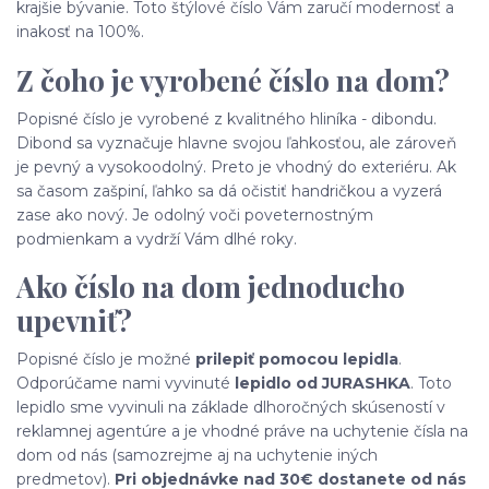
krajšie bývanie. Toto štýlové číslo Vám zaručí modernosť a
inakosť na 100%.
Z čoho je vyrobené číslo na dom?
Popisné číslo je vyrobené z kvalitného hliníka - dibondu.
Dibond sa vyznačuje hlavne svojou ľahkosťou, ale zároveň
je pevný a vysokoodolný. Preto je vhodný do exteriéru. Ak
sa časom zašpiní, ľahko sa dá očistiť handričkou a vyzerá
zase ako nový. Je odolný voči poveternostným
podmienkam a vydrží Vám dlhé roky.
Ako číslo na dom jednoducho
upevniť?
Popisné číslo je možné
prilepiť pomocou lepidla
.
Odporúčame nami vyvinuté
lepidlo od JURASHKA
. Toto
lepidlo sme vyvinuli na základe dlhoročných skúseností v
reklamnej agentúre a je vhodné práve na uchytenie čísla na
dom od nás (samozrejme aj na uchytenie iných
predmetov).
Pri objednávke nad 30€ dostanete od nás