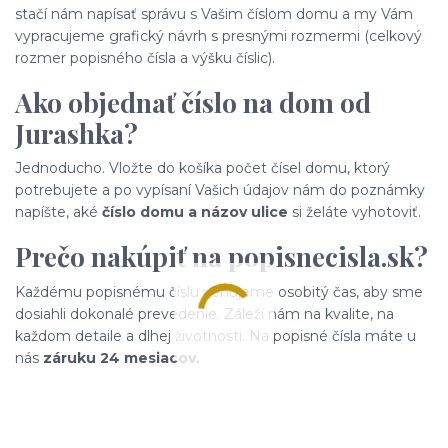
stačí nám napísať správu s Vašim číslom domu a my Vám
vypracujeme grafický návrh s presnými rozmermi (celkový
rozmer popisného čísla a výšku číslic).
Ako objednať číslo na dom od
Jurashka?
Jednoducho. Vložte do košíka počet čísel domu, ktorý
potrebujete a po vypísaní Vašich údajov nám do poznámky
napíšte, aké
číslo domu a názov ulice
si želáte vyhotoviť.
Prečo nakúpiť na popisnecisla.sk?
Každému popisnému číslu venujeme osobitý čas, aby sme
dosiahli dokonalé prevedenie. Záleží nám na kvalite, na
každom detaile a dlhej životnosti. Na popisné čísla máte u
nás
záruku 24 mesiacov.