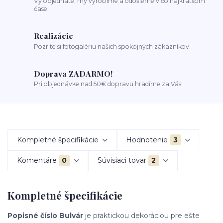
Vy objednáte, my vyrobíme a odošleme v čo najkratšom
čase
Realizácie
Pozrite si fotogalériu našich spokojných zákazníkov.
Doprava ZADARMO!
Pri objednávke nad 50€ dopravu hradíme za Vás!
Kompletné špecifikácie
Hodnotenie
3
Komentáre
0
Súvisiaci tovar
2
Kompletné špecifikácie
Popisné číslo Bulvár
je praktickou dekoráciou pre ešte