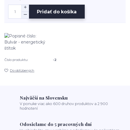
Pridať do košíka
Číslo produktu:
-2
Do obľúbených
Najväčší na Slovensku
V ponuke viac ako 600 druhov produktov a 2 900
hodnotení
Odosielame do 5 pracovných dní