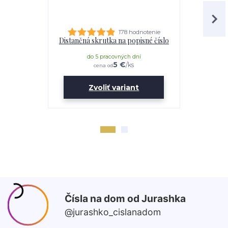
178 hodnotenie
Distančná skrutka na popisné číslo
Lepidl
do 5 pracovných dní
do 
5 €
/
ks
cena od
Zvoliť variant