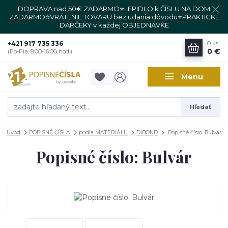
DOPRAVA nad 50€ ZADARMO⭐LEPIDLO k ČÍSLU NA DOM
ZADARMO⭐VRÁTENIE TOVARU bez udania dôvodu⭐PRAKTICKÉ
DARČEKY v každej OBJEDNÁVKE
+421 917 735 336
0
ks
0 €
(Po-Pia, 8:00-16:00 hod.)
Menu
Hľadať
Úvod
POPISNÉ ČÍSLA
podľa MATERIÁLU
DIBOND
Popisné číslo: Bulvár
Popisné číslo: Bulvár