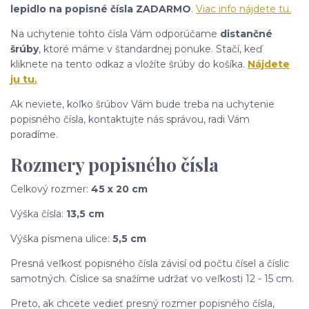
lepidlo na popisné čísla ZADARMO
.
Viac info nájdete tu.
Na uchytenie tohto čísla Vám odporúčame
distančné
šrúby
, ktoré máme v štandardnej ponuke. Stačí, keď
kliknete na tento odkaz a vložíte šrúby do košíka.
Nájdete
ju tu.
Ak neviete, koľko šrúbov Vám bude treba na uchytenie
popisného čísla, kontaktujte nás správou, radi Vám
poradíme.
Rozmery popisného čísla
Celkový rozmer:
45 x 20 cm
Výška čísla:
13,5 cm
Výška písmena ulice:
5,5 cm
Presná veľkosť popisného čísla závisí od počtu čísel a číslic
samotných. Číslice sa snažíme udržať vo veľkosti 12 - 15 cm.
Preto, ak chcete vedieť presný rozmer popisného čísla,