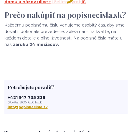
domu a názov ulice si želáte vyrobiť.
Prečo nakúpiť na popisnecisla.sk?
Každému popisnému číslu venujeme osobitý čas, aby sme
dosiahli dokonalé prevedenie. Záleží nám na kvalite, na
každom detaile a dlhej životnosti. Na popisné čísla máte u
nás
záruku 24 mesiacov.
Potrebujete poradiť?
+421 917 735 336
(Po-Pia, 8:00-16:00 hod.)
info@popisnecisla.sk