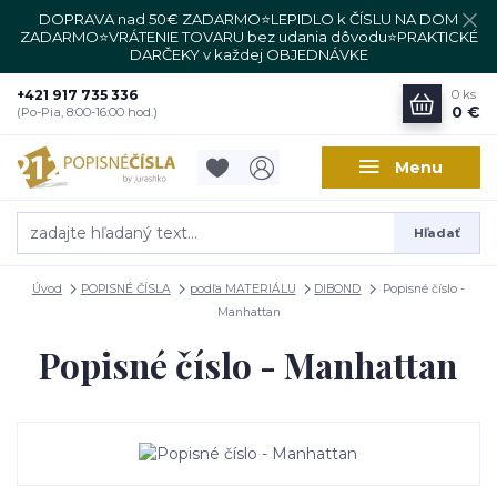
DOPRAVA nad 50€ ZADARMO⭐LEPIDLO k ČÍSLU NA DOM
ZADARMO⭐VRÁTENIE TOVARU bez udania dôvodu⭐PRAKTICKÉ
DARČEKY v každej OBJEDNÁVKE
+421 917 735 336
0
ks
0 €
(Po-Pia, 8:00-16:00 hod.)
Menu
Hľadať
Úvod
POPISNÉ ČÍSLA
podľa MATERIÁLU
DIBOND
Popisné číslo -
Manhattan
Popisné číslo - Manhattan