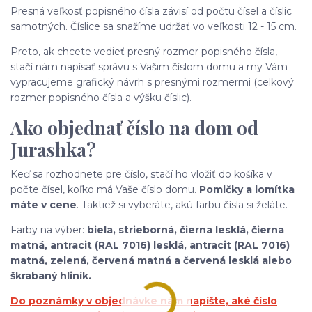
Presná veľkosť popisného čísla závisí od počtu čísel a číslic
samotných. Číslice sa snažíme udržať vo veľkosti 12 - 15 cm.
Preto, ak chcete vedieť presný rozmer popisného čísla,
stačí nám napísať správu s Vašim číslom domu a my Vám
vypracujeme grafický návrh s presnými rozmermi (celkový
rozmer popisného čísla a výšku číslic).
Ako objednať číslo na dom od
Jurashka?
Keď sa rozhodnete pre číslo, stačí ho vložiť do košíka v
počte čísel, koľko má Vaše číslo domu.
Pomlčky a lomítka
máte v cene
. Taktiež si vyberáte, akú farbu čísla si želáte.
Farby na výber:
biela, strieborná, čierna lesklá, čierna
matná, antracit (RAL 7016) lesklá, antracit (RAL 7016)
matná, zelená, červená matná a červená lesklá alebo
škrabaný hliník.
Do poznámky v objednávke nám napíšte, aké číslo