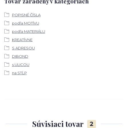
Tovar zaradený v kategóriách
POPISNÉ ČÍSLA
podľa MOTÍVU
podľa MATERIÁLU
KREATÍVNE
S ADRESOU
DIBOND
s ULICOU
na STĹP
Súvisiaci tovar
2