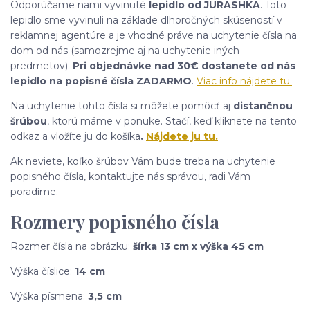
Odporúčame nami vyvinuté
lepidlo od JURASHKA
. Toto
lepidlo sme vyvinuli na základe dlhoročných skúseností v
reklamnej agentúre a je vhodné práve na uchytenie čísla na
dom od nás (samozrejme aj na uchytenie iných
predmetov).
Pri objednávke nad 30€ dostanete od nás
lepidlo na popisné čísla ZADARMO
.
Viac info nájdete tu.
Na uchytenie tohto čísla si môžete pomôcť aj
distančnou
šrúbou
, ktorú máme v ponuke. Stačí, keď kliknete na tento
odkaz a vložíte ju do košíka
.
Nájdete ju tu.
Ak neviete, koľko šrúbov Vám bude treba na uchytenie
popisného čísla, kontaktujte nás správou, radi Vám
poradíme.
Rozmery popisného čísla
Rozmer čísla na obrázku:
šírka 13 cm x výška 45 cm
Výška číslice:
14 cm
Výška písmena:
3,5 cm