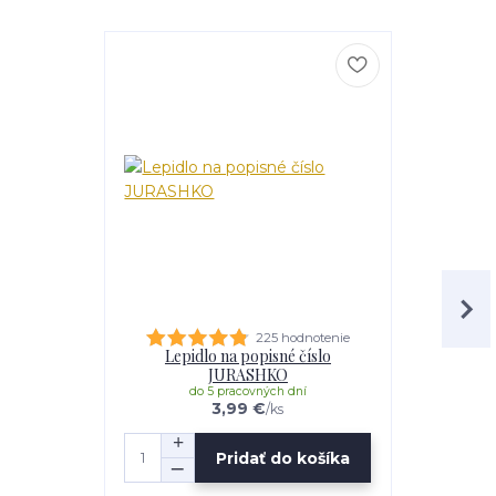
225 hodnotenie
Lepidlo na popisné číslo
Distančná s
JURASHKO
do 5 pracovných dní
do 
3,99 €
/
ks
Pridať do košíka
Z