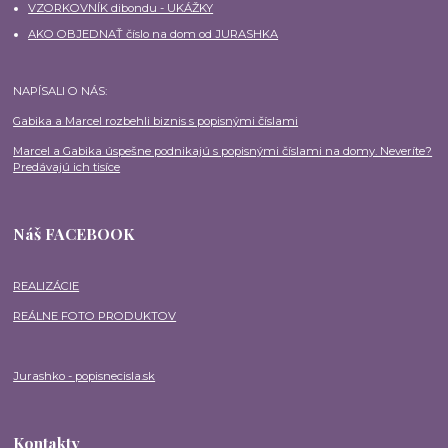
VZORKOVNÍK dibondu - UKÁŽKY
AKO OBJEDNAŤ číslo na dom od JURASHKA
NAPÍSALI O NÁS:
Gabika a Marcel rozbehli biznis s popisnými číslami
Marcel a Gabika úspešne podnikajú s popisnými číslami na domy. Neveríte?
Predávajú ich tisíce
Náš FACEBOOK
REALIZÁCIE
REÁLNE FOTO PRODUKTOV
Jurashko - popisnecisla.sk
Kontakty