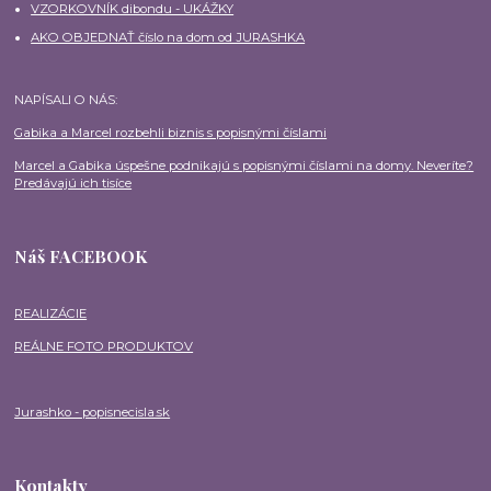
VZORKOVNÍK dibondu - UKÁŽKY
AKO OBJEDNAŤ číslo na dom od JURASHKA
NAPÍSALI O NÁS:
Gabika a Marcel rozbehli biznis s popisnými číslami
Marcel a Gabika úspešne podnikajú s popisnými číslami na domy. Neveríte?
Predávajú ich tisíce
Náš FACEBOOK
REALIZÁCIE
REÁLNE FOTO PRODUKTOV
Jurashko - popisnecisla.sk
Kontakty