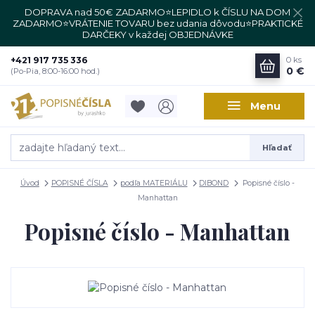
DOPRAVA nad 50€ ZADARMO⭐LEPIDLO k ČÍSLU NA DOM
ZADARMO⭐VRÁTENIE TOVARU bez udania dôvodu⭐PRAKTICKÉ
DARČEKY v každej OBJEDNÁVKE
+421 917 735 336
0
ks
0 €
(Po-Pia, 8:00-16:00 hod.)
Menu
Hľadať
Úvod
POPISNÉ ČÍSLA
podľa MATERIÁLU
DIBOND
Popisné číslo -
Manhattan
Popisné číslo - Manhattan