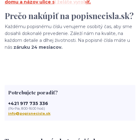
domu a názov ulice si želáte vyrobiť.
Prečo nakúpiť na popisnecisla.sk?
Každému popisnému číslu venujeme osobitý čas, aby sme
dosiahli dokonalé prevedenie. Záleží nám na kvalite, na
každom detaile a dlhej životnosti. Na popisné čísla máte u
nás
záruku 24 mesiacov.
Potrebujete poradiť?
+421 917 735 336
(Po-Pia, 8:00-16:00 hod.)
info@popisnecisla.sk