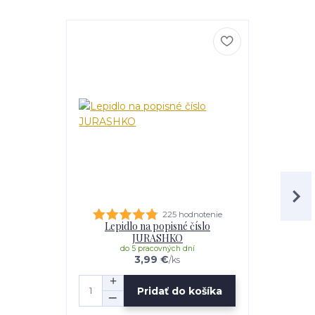
225 hodnotenie
Lepidlo na popisné číslo
Distančná s
JURASHKO
do 5 pracovných dní
do 
3,99 €
/
ks
Pridať do košíka
Z