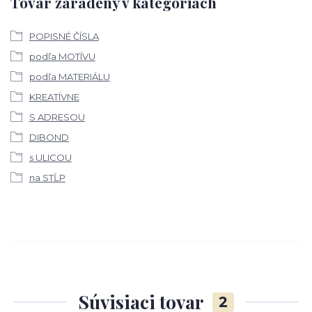
Tovar zaradený v kategóriách
POPISNÉ ČÍSLA
podľa MOTÍVU
podľa MATERIÁLU
KREATÍVNE
S ADRESOU
DIBOND
s ULICOU
na STĹP
Súvisiaci tovar
2