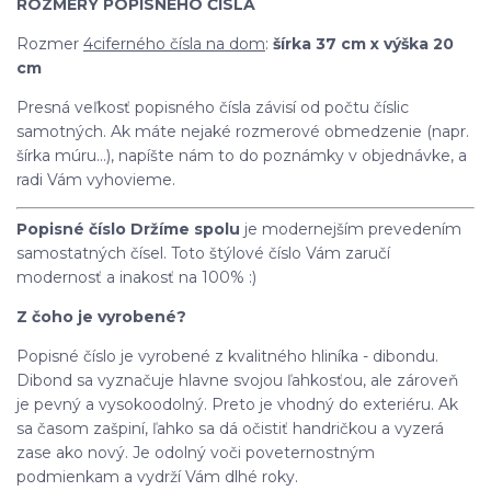
ROZMERY POPISNÉHO ČÍSLA
Rozmer
4ciferného čísla na dom
:
šírka 37 cm x výška 20
cm
Presná veľkosť popisného čísla závisí od počtu číslic
samotných. Ak máte nejaké rozmerové obmedzenie (napr.
šírka múru...), napíšte nám to do poznámky v objednávke, a
radi Vám vyhovieme.
Popisné číslo Držíme spolu
je modernejším prevedením
samostatných čísel. Toto štýlové číslo Vám zaručí
modernosť a inakosť na 100% :)
Z čoho je vyrobené?
Popisné číslo je vyrobené z kvalitného hliníka - dibondu.
Dibond sa vyznačuje hlavne svojou ľahkosťou, ale zároveň
je pevný a vysokoodolný. Preto je vhodný do exteriéru. Ak
sa časom zašpiní, ľahko sa dá očistiť handričkou a vyzerá
zase ako nový. Je odolný voči poveternostným
podmienkam a vydrží Vám dlhé roky.