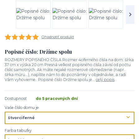
Ohodnotiť produkt
Popisné číslo: Držíme spolu
ROZMERY POPISNÉHO ČÍSLA Rozmer 4ciferného čísla na dom: šírka
37 cm x výška 20 cm Presná veľkosť popisného čísla závisí od počtu
číslic samotných. Ak máte nejaké rozmerové obmedzenie (napr.
šírka múru...), napíšte nám to do poznámky v objednávke, a radi
Vám vyhovieme. Popisné číslo Držíme spolu je...
celý popis
Dostupnosť
do 5 pracovných dní
Vaše číslo domu je
Farba tabuľky