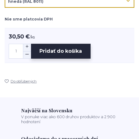
Nie sme platcovia DPH
30,50 €
/
ks
Pridať do košíka
Do obľúbených
Najväčší na Slovensku
V ponuke viac ako 600 druhov produktov a 2 900
hodnotení
Odosielame do 5 pracovných dní