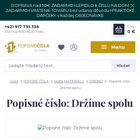
DOPRAVA nad 50€ ZADARMO⭐LEPIDLO k ČÍSLU NA DOM
ZADARMO⭐VRÁTENIE TOVARU bez udania dôvodu⭐PRAKTICKÉ
DARČEKY v každej OBJEDNÁVKE
+421 917 735 336
0
ks
0 €
(Po-Pia, 8:00-16:00 hod.)
Menu
Hľadať
Úvod
POPISNÉ ČÍSLA
podľa MATERIÁLU
DIBOND
Popisné číslo:
Držíme spolu
Popisné číslo: Držíme spolu