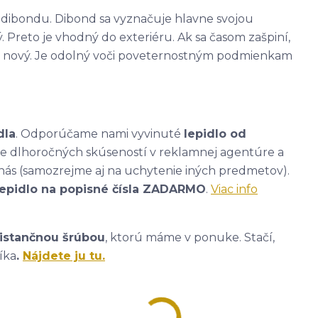
 - dibondu. Dibond sa vyznačuje hlavne svojou
. Preto je vhodný do exteriéru. Ak sa časom zašpiní,
ako nový. Je odolný voči poveternostným podmienkam
dla
. Odporúčame nami vyvinuté
lepidlo od
ade dlhoročných skúseností v reklamnej agentúre a
nás (samozrejme aj na uchytenie iných predmetov).
lepidlo na popisné čísla ZADARMO
.
Viac info
istančnou šrúbou
, ktorú máme v ponuke. Stačí,
íka
.
Nájdete ju tu.