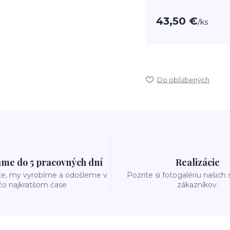
43,50 €
/
ks
Do obľúbených
me do 5 pracovných dní
Realizácie
te, my vyrobíme a odošleme v
Pozrite si fotogalériu našich
čo najkratšom čase
zákazníkov.