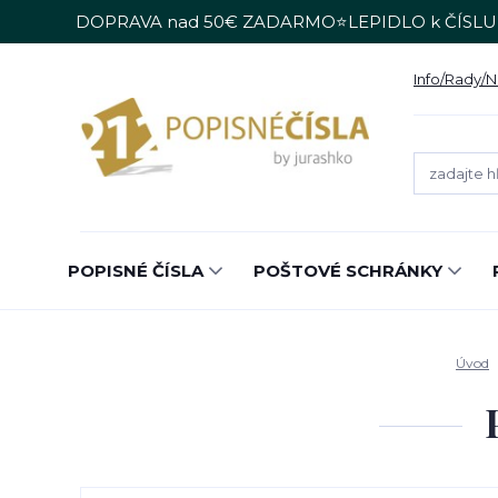
DOPRAVA nad 50€ ZADARMO⭐LEPIDLO k ČÍSLU
Info/Rady/
POPISNÉ ČÍSLA
POŠTOVÉ SCHRÁNKY
Úvod