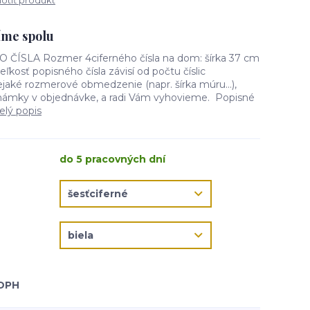
tiť produkt
žíme spolu
SLA Rozmer 4ciferného čísla na dom: šírka 37 cm
ľkosť popisného čísla závisí od počtu číslic
aké rozmerové obmedzenie (napr. šírka múru...),
námky v objednávke, a radi Vám vyhovieme. Popisné
elý popis
do 5 pracovných dní
 DPH