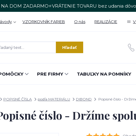
 NA DOM ZADARMO⭐VRÁTENIE TOVARU bez udania dôvo
Návody
VZORKOVNÍK FARIEB
O nás
REALIZÁCIE
V
Hľadať
POMÔCKY
PRE FIRMY
TABUĽKY NA POMNÍKY
POPISNÉ ČÍSLA
podľa MATERIÁLU
DIBOND
Popisné číslo - Držím
Popisné číslo - Držíme spol