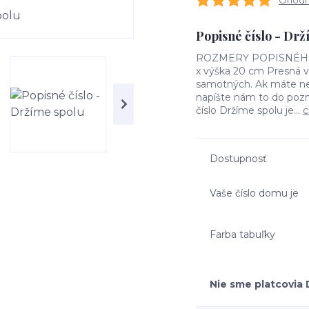
Ohodno
Popisné číslo - Dr
ROZMERY POPISNÉHO ČÍ
x výška 20 cm Presná ve
samotných. Ak máte nej
napíšte nám to do poz
číslo Držíme spolu je...
c
Dostupnosť
Vaše číslo domu je
Farba tabuľky
Nie sme platcovia