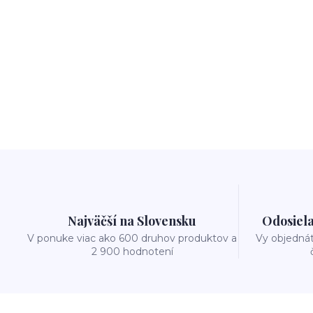
Najväčší na Slovensku
Odosiela
V ponuke viac ako 600 druhov produktov a
Vy objedná
2 900 hodnotení