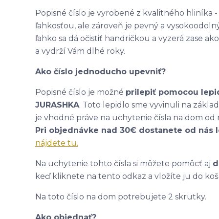
Popisné číslo je vyrobené z kvalitného hliníka
ľahkosťou, ale zároveň je pevný a vysokoodolný
ľahko sa dá očistiť handričkou a vyzerá zase 
a vydrží Vám dlhé roky.
Ako číslo jednoducho upevniť?
Popisné číslo je možné
prilepiť pomocou lepi
JURASHKA
. Toto lepidlo sme vyvinuli na zákl
je vhodné práve na uchytenie čísla na dom od 
Pri objednávke nad 30€ dostanete od nás 
nájdete tu.
Na uchytenie tohto čísla si môžete pomôcť aj
d
keď kliknete na tento odkaz a vložíte ju do koš
Na toto číslo na dom potrebujete 2 skrutky.
Ako objednať?