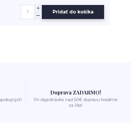
Pridať do košíka
Doprava ZADARMO!
 spokojných
Pri objednávke nad 50€ dopravu hradíme
za Vás!