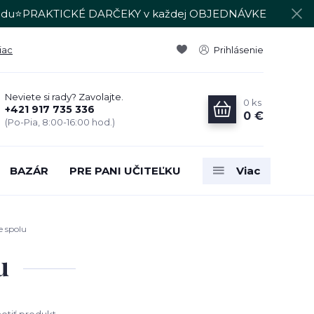
du⭐PRAKTICKÉ DARČEKY v každej OBJEDNÁVKE
iac
Prihlásenie
Neviete si rady? Zavolajte.
0
ks
+421 917 735 336
0 €
(Po-Pia, 8:00-16:00 hod.)
BAZÁR
PRE PANI UČITEĽKU
Viac
e spolu
u