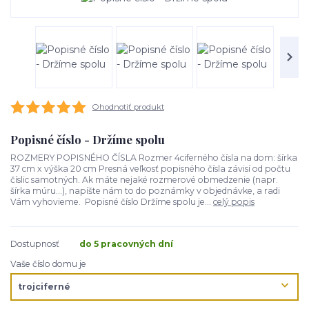
Ohodnotiť produkt
Popisné číslo - Držíme spolu
ROZMERY POPISNÉHO ČÍSLA Rozmer 4ciferného čísla na dom: šírka
37 cm x výška 20 cm Presná veľkosť popisného čísla závisí od počtu
číslic samotných. Ak máte nejaké rozmerové obmedzenie (napr.
šírka múru...), napíšte nám to do poznámky v objednávke, a radi
Vám vyhovieme. Popisné číslo Držíme spolu je...
celý popis
Dostupnosť
do 5 pracovných dní
Vaše číslo domu je