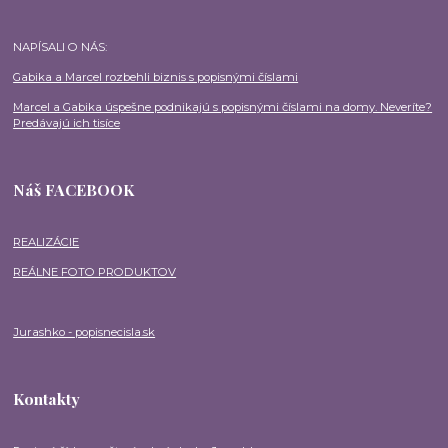
NAPÍSALI O NÁS:
Gabika a Marcel rozbehli biznis s popisnými číslami
Marcel a Gabika úspešne podnikajú s popisnými číslami na domy. Neveríte?
Predávajú ich tisíce
Náš FACEBOOK
REALIZÁCIE
REÁLNE FOTO PRODUKTOV
Jurashko - popisnecisla.sk
Kontakty