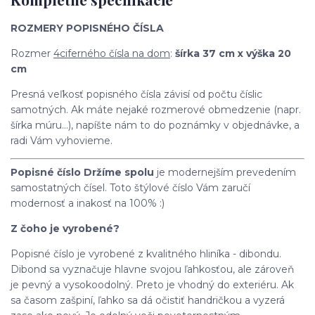
ROZMERY POPISNÉHO ČÍSLA
Rozmer
4ciferného čísla na dom
:
šírka 37 cm x výška 20
cm
Presná veľkosť popisného čísla závisí od počtu číslic
samotných. Ak máte nejaké rozmerové obmedzenie (napr.
šírka múru...), napíšte nám to do poznámky v objednávke, a
radi Vám vyhovieme.
Popisné číslo Držíme spolu
je modernejším prevedením
samostatných čísel. Toto štýlové číslo Vám zaručí
modernosť a inakosť na 100% :)
Z čoho je vyrobené?
Popisné číslo je vyrobené z kvalitného hliníka - dibondu.
Dibond sa vyznačuje hlavne svojou ľahkosťou, ale zároveň
je pevný a vysokoodolný. Preto je vhodný do exteriéru. Ak
sa časom zašpiní, ľahko sa dá očistiť handričkou a vyzerá