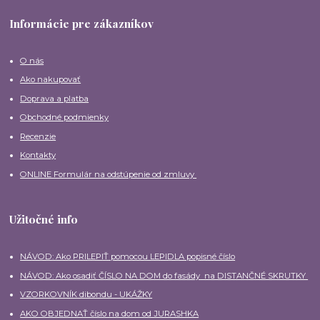
Informácie pre zákazníkov
O nás
Ako nakupovať
Doprava a platba
Obchodné podmienky
Recenzie
Kontakty
ONLINE Formulár na odstúpenie od zmluvy
Užitočné info
NÁVOD: Ako PRILEPIŤ pomocou LEPIDLA popisné číslo
NÁVOD: Ako osadiť ČÍSLO NA DOM do fasády na DISTANČNÉ SKRUTKY
VZORKOVNÍK dibondu - UKÁŽKY
AKO OBJEDNAŤ číslo na dom od JURASHKA