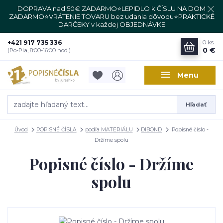
DOPRAVA nad 50€ ZADARMO⭐LEPIDLO k ČÍSLU NA DOM
ZADARMO⭐VRÁTENIE TOVARU bez udania dôvodu⭐PRAKTICKÉ
DARČEKY v každej OBJEDNÁVKE
+421 917 735 336
0
ks
0 €
(Po-Pia, 8:00-16:00 hod.)
Menu
Hľadať
Úvod
POPISNÉ ČÍSLA
podľa MATERIÁLU
DIBOND
Popisné číslo -
Držíme spolu
Popisné číslo - Držíme
spolu