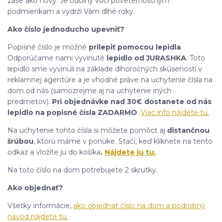
zase ako nový. Je odolný voči poveternostným
podmienkam a vydrží Vám dlhé roky.
Ako číslo jednoducho upevniť?
Popisné číslo je možné
prilepiť pomocou lepidla
.
Odporúčame nami vyvinuté
lepidlo od JURASHKA
. Toto
lepidlo sme vyvinuli na základe dlhoročných skúseností v
reklamnej agentúre a je vhodné práve na uchytenie čísla na
dom od nás (samozrejme aj na uchytenie iných
predmetov).
Pri objednávke nad 30€ dostanete od nás
lepidlo na popisné čísla ZADARMO
.
Viac info nájdete tu.
Na uchytenie tohto čísla si môžete pomôcť aj
distančnou
šrúbou
, ktorú máme v ponuke. Stačí, keď kliknete na tento
odkaz a vložíte ju do košíka
.
Nájdete ju tu.
Na toto číslo na dom potrebujete 2 skrutky.
Ako objednať?
Všetky informácie,
ako objednať číslo na dom a podrobný
návod nájdete tu.