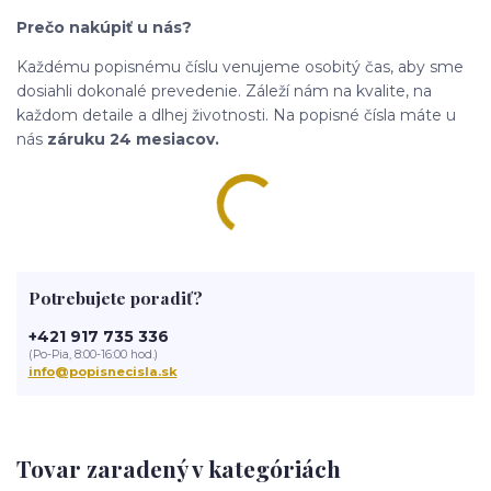
Prečo nakúpiť u nás?
Každému popisnému číslu venujeme osobitý čas, aby sme
dosiahli dokonalé prevedenie. Záleží nám na kvalite, na
každom detaile a dlhej životnosti. Na popisné čísla máte u
nás
záruku 24 mesiacov.
Potrebujete poradiť?
+421 917 735 336
(Po-Pia, 8:00-16:00 hod.)
info@popisnecisla.sk
Tovar zaradený v kategóriách