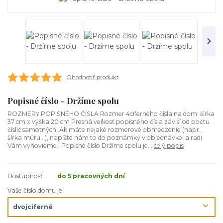
Ohodnotiť produkt
Popisné číslo - Držíme spolu
ROZMERY POPISNÉHO ČÍSLA Rozmer 4ciferného čísla na dom: šírka
37 cm x výška 20 cm Presná veľkosť popisného čísla závisí od počtu
číslic samotných. Ak máte nejaké rozmerové obmedzenie (napr.
šírka múru...), napíšte nám to do poznámky v objednávke, a radi
Vám vyhovieme. Popisné číslo Držíme spolu je...
celý popis
Dostupnosť
do 5 pracovných dní
Vaše číslo domu je