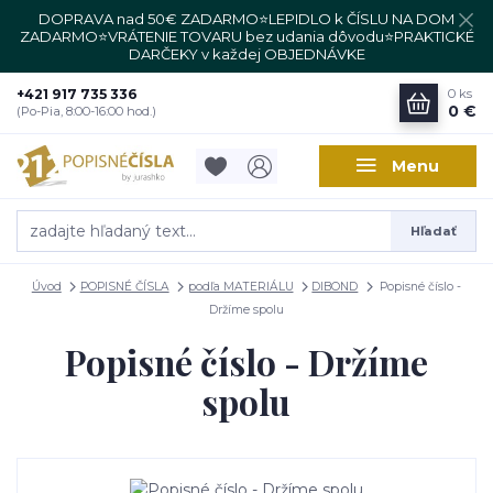
DOPRAVA nad 50€ ZADARMO⭐LEPIDLO k ČÍSLU NA DOM
ZADARMO⭐VRÁTENIE TOVARU bez udania dôvodu⭐PRAKTICKÉ
DARČEKY v každej OBJEDNÁVKE
+421 917 735 336
0
ks
0 €
(Po-Pia, 8:00-16:00 hod.)
Menu
Hľadať
Úvod
POPISNÉ ČÍSLA
podľa MATERIÁLU
DIBOND
Popisné číslo -
Držíme spolu
Popisné číslo - Držíme
spolu