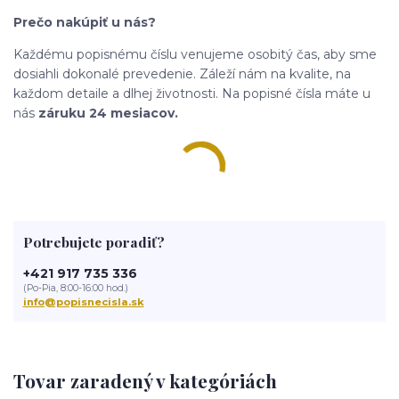
Prečo nakúpiť u nás?
Každému popisnému číslu venujeme osobitý čas, aby sme
dosiahli dokonalé prevedenie. Záleží nám na kvalite, na
každom detaile a dlhej životnosti. Na popisné čísla máte u
nás
záruku 24 mesiacov.
Potrebujete poradiť?
+421 917 735 336
(Po-Pia, 8:00-16:00 hod.)
info@popisnecisla.sk
Tovar zaradený v kategóriách