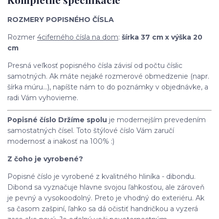
ROZMERY POPISNÉHO ČÍSLA
Rozmer
4ciferného čísla na dom
:
šírka 37 cm x výška 20
cm
Presná veľkosť popisného čísla závisí od počtu číslic
samotných. Ak máte nejaké rozmerové obmedzenie (napr.
šírka múru...), napíšte nám to do poznámky v objednávke, a
radi Vám vyhovieme.
Popisné číslo Držíme spolu
je modernejším prevedením
samostatných čísel. Toto štýlové číslo Vám zaručí
modernosť a inakosť na 100% :)
Z čoho je vyrobené?
Popisné číslo je vyrobené z kvalitného hliníka - dibondu.
Dibond sa vyznačuje hlavne svojou ľahkosťou, ale zároveň
je pevný a vysokoodolný. Preto je vhodný do exteriéru. Ak
sa časom zašpiní, ľahko sa dá očistiť handričkou a vyzerá