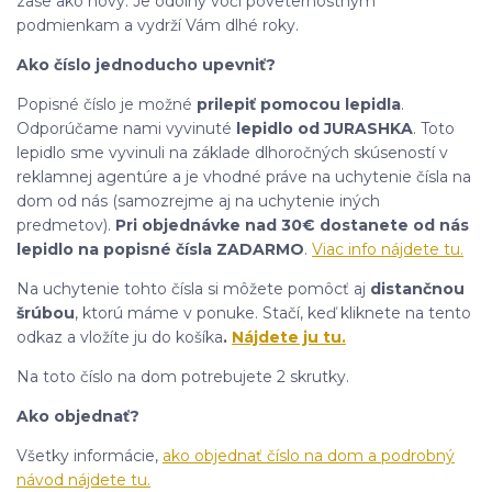
zase ako nový. Je odolný voči poveternostným
podmienkam a vydrží Vám dlhé roky.
Ako číslo jednoducho upevniť?
Popisné číslo je možné
prilepiť pomocou lepidla
.
Odporúčame nami vyvinuté
lepidlo od JURASHKA
. Toto
lepidlo sme vyvinuli na základe dlhoročných skúseností v
reklamnej agentúre a je vhodné práve na uchytenie čísla na
dom od nás (samozrejme aj na uchytenie iných
predmetov).
Pri objednávke nad 30€ dostanete od nás
lepidlo na popisné čísla ZADARMO
.
Viac info nájdete tu.
Na uchytenie tohto čísla si môžete pomôcť aj
distančnou
šrúbou
, ktorú máme v ponuke. Stačí, keď kliknete na tento
odkaz a vložíte ju do košíka
.
Nájdete ju tu.
Na toto číslo na dom potrebujete 2 skrutky.
Ako objednať?
Všetky informácie,
ako objednať číslo na dom a podrobný
návod nájdete tu.