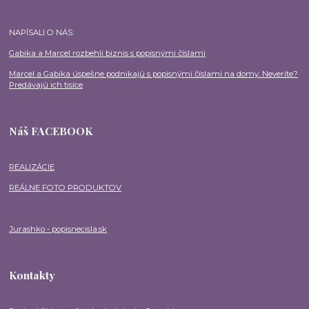
NAPÍSALI O NÁS:
Gabika a Marcel rozbehli biznis s popisnými číslami
Marcel a Gabika úspešne podnikajú s popisnými číslami na domy. Neveríte?
Predávajú ich tisíce
Náš FACEBOOK
REALIZÁCIE
REÁLNE FOTO PRODUKTOV
Jurashko - popisnecisla.sk
Kontakty