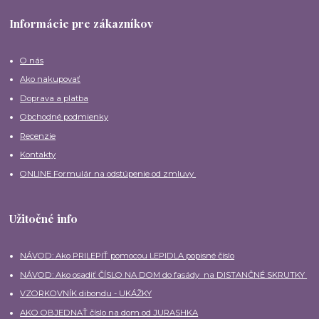
Informácie pre zákazníkov
O nás
Ako nakupovať
Doprava a platba
Obchodné podmienky
Recenzie
Kontakty
ONLINE Formulár na odstúpenie od zmluvy
Užitočné info
NÁVOD: Ako PRILEPIŤ pomocou LEPIDLA popisné číslo
NÁVOD: Ako osadiť ČÍSLO NA DOM do fasády na DISTANČNÉ SKRUTKY
VZORKOVNÍK dibondu - UKÁŽKY
AKO OBJEDNAŤ číslo na dom od JURASHKA