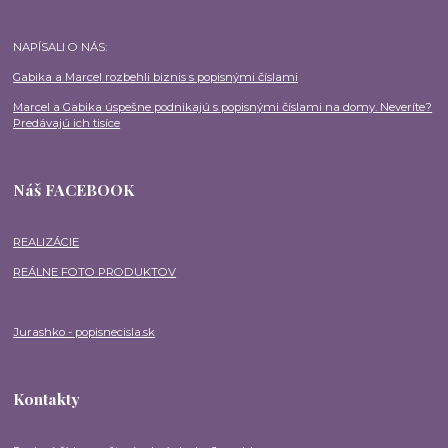
NAPÍSALI O NÁS:
Gabika a Marcel rozbehli biznis s popisnými číslami
Marcel a Gabika úspešne podnikajú s popisnými číslami na domy. Neveríte?
Predávajú ich tisíce
Náš FACEBOOK
REALIZÁCIE
REÁLNE FOTO PRODUKTOV
Jurashko - popisnecisla.sk
Kontakty