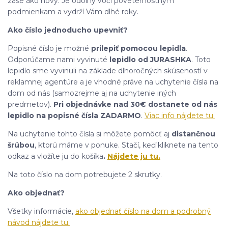
zase ako nový. Je odolný voči poveternostným
podmienkam a vydrží Vám dlhé roky.
Ako číslo jednoducho upevniť?
Popisné číslo je možné
prilepiť pomocou lepidla
.
Odporúčame nami vyvinuté
lepidlo od JURASHKA
. Toto
lepidlo sme vyvinuli na základe dlhoročných skúseností v
reklamnej agentúre a je vhodné práve na uchytenie čísla na
dom od nás (samozrejme aj na uchytenie iných
predmetov).
Pri objednávke nad 30€ dostanete od nás
lepidlo na popisné čísla ZADARMO
.
Viac info nájdete tu.
Na uchytenie tohto čísla si môžete pomôcť aj
distančnou
šrúbou
, ktorú máme v ponuke. Stačí, keď kliknete na tento
odkaz a vložíte ju do košíka
.
Nájdete ju tu.
Na toto číslo na dom potrebujete 2 skrutky.
Ako objednať?
Všetky informácie,
ako objednať číslo na dom a podrobný
návod nájdete tu.