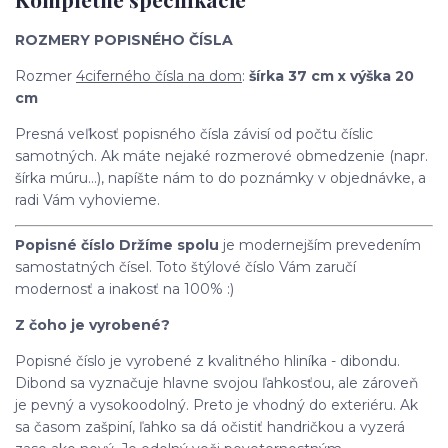
ROZMERY POPISNÉHO ČÍSLA
Rozmer
4ciferného čísla na dom
:
šírka 37 cm x výška 20
cm
Presná veľkosť popisného čísla závisí od počtu číslic
samotných. Ak máte nejaké rozmerové obmedzenie (napr.
šírka múru...), napíšte nám to do poznámky v objednávke, a
radi Vám vyhovieme.
Popisné číslo Držíme spolu
je modernejším prevedením
samostatných čísel. Toto štýlové číslo Vám zaručí
modernosť a inakosť na 100% :)
Z čoho je vyrobené?
Popisné číslo je vyrobené z kvalitného hliníka - dibondu.
Dibond sa vyznačuje hlavne svojou ľahkosťou, ale zároveň
je pevný a vysokoodolný. Preto je vhodný do exteriéru. Ak
sa časom zašpiní, ľahko sa dá očistiť handričkou a vyzerá