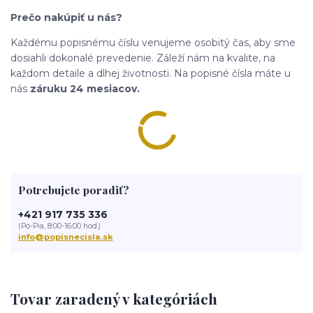
Prečo nakúpiť u nás?
Každému popisnému číslu venujeme osobitý čas, aby sme
dosiahli dokonalé prevedenie. Záleží nám na kvalite, na
každom detaile a dlhej životnosti. Na popisné čísla máte u
nás
záruku 24 mesiacov.
Potrebujete poradiť?
+421 917 735 336
(Po-Pia, 8:00-16:00 hod.)
info@popisnecisla.sk
Tovar zaradený v kategóriách