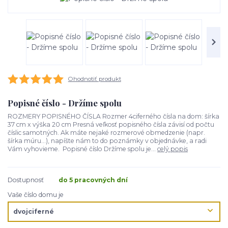
Ohodnotiť produkt
Popisné číslo - Držíme spolu
ROZMERY POPISNÉHO ČÍSLA Rozmer 4ciferného čísla na dom: šírka
37 cm x výška 20 cm Presná veľkosť popisného čísla závisí od počtu
číslic samotných. Ak máte nejaké rozmerové obmedzenie (napr.
šírka múru...), napíšte nám to do poznámky v objednávke, a radi
Vám vyhovieme. Popisné číslo Držíme spolu je...
celý popis
Dostupnosť
do 5 pracovných dní
Vaše číslo domu je