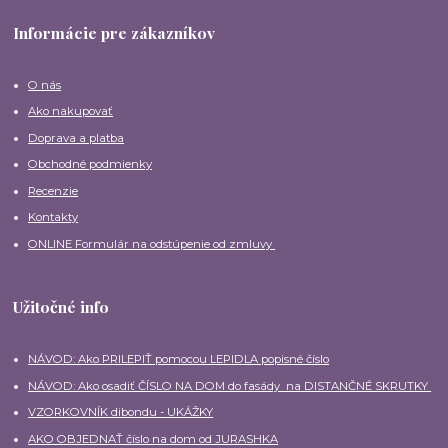
Informácie pre zákazníkov
O nás
Ako nakupovať
Doprava a platba
Obchodné podmienky
Recenzie
Kontakty
ONLINE Formulár na odstúpenie od zmluvy
Užitočné info
NÁVOD: Ako PRILEPIŤ pomocou LEPIDLA popisné číslo
NÁVOD: Ako osadiť ČÍSLO NA DOM do fasády na DISTANČNÉ SKRUTKY
VZORKOVNÍK dibondu - UKÁŽKY
AKO OBJEDNAŤ číslo na dom od JURASHKA