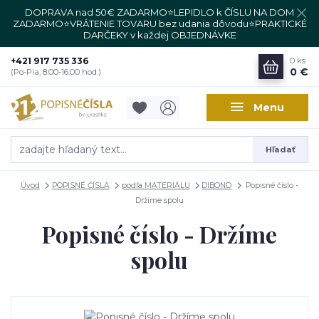
DOPRAVA nad 50€ ZADARMO⭐LEPIDLO k ČÍSLU NA DOM
ZADARMO⭐VRÁTENIE TOVARU bez udania dôvodu⭐PRAKTICKÉ
DARČEKY v každej OBJEDNÁVKE
+421 917 735 336
0
ks
0 €
(Po-Pia, 8:00-16:00 hod.)
Menu
Hľadať
Úvod
POPISNÉ ČÍSLA
podľa MATERIÁLU
DIBOND
Popisné číslo -
Držíme spolu
Popisné číslo - Držíme
spolu