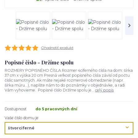
Ohodnotiť produkt
Popisné číslo - Držíme spolu
ROZMERY POPISNÉHO ČÍSLA Rozmer 4ciferného čísla na dom: šírka
37 cm x výška 20 cm Presná veľkosť popisného čísla závisí od počtu
číslic samotných. Ak máte nejaké rozmerové obmedzenie (napr.
šírka múru...), napíšte nám to do poznámky v objednávke, a radi
Vám vyhovieme. Popisné číslo Držíme spolu je...
celý popis
Dostupnosť
do 5 pracovných dní
Vaše číslo domu je