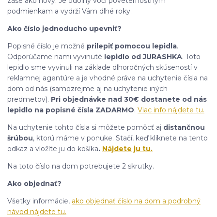
zase ako nový. Je odolný voči poveternostným
podmienkam a vydrží Vám dlhé roky.
Ako číslo jednoducho upevniť?
Popisné číslo je možné
prilepiť pomocou lepidla
.
Odporúčame nami vyvinuté
lepidlo od JURASHKA
. Toto
lepidlo sme vyvinuli na základe dlhoročných skúseností v
reklamnej agentúre a je vhodné práve na uchytenie čísla na
dom od nás (samozrejme aj na uchytenie iných
predmetov).
Pri objednávke nad 30€ dostanete od nás
lepidlo na popisné čísla ZADARMO
.
Viac info nájdete tu.
Na uchytenie tohto čísla si môžete pomôcť aj
distančnou
šrúbou
, ktorú máme v ponuke. Stačí, keď kliknete na tento
odkaz a vložíte ju do košíka
.
Nájdete ju tu.
Na toto číslo na dom potrebujete 2 skrutky.
Ako objednať?
Všetky informácie,
ako objednať číslo na dom a podrobný
návod nájdete tu.