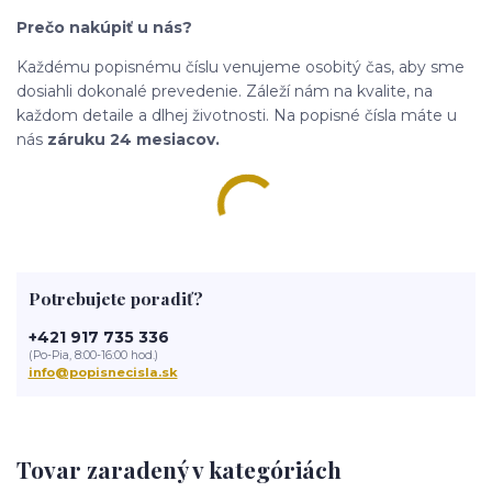
Prečo nakúpiť u nás?
Každému popisnému číslu venujeme osobitý čas, aby sme
dosiahli dokonalé prevedenie. Záleží nám na kvalite, na
každom detaile a dlhej životnosti. Na popisné čísla máte u
nás
záruku 24 mesiacov.
Potrebujete poradiť?
+421 917 735 336
(Po-Pia, 8:00-16:00 hod.)
info@popisnecisla.sk
Tovar zaradený v kategóriách