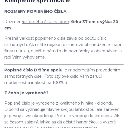
ROZMERY POPISNÉHO ČÍSLA
Rozmer
4ciferného čísla na dom
:
šírka 37 cm x výška 20
cm
Presná veľkosť popisného čísla závisí od počtu číslic
samotných. Ak máte nejaké rozmerové obmedzenie (napr.
šírka múru...), napíšte nám to do poznámky v objednávke, a
radi Vám vyhovieme.
Popisné číslo Držíme spolu
je modernejším prevedením
samostatných čísel. Toto štýlové číslo Vám zaručí
modernosť a inakosť na 100% :)
Z čoho je vyrobené?
Popisné číslo je vyrobené z kvalitného hliníka - dibondu.
Dibond sa vyznačuje hlavne svojou ľahkosťou, ale zároveň
je pevný a vysokoodolný. Preto je vhodný do exteriéru. Ak
sa časom zašpiní, ľahko sa dá očistiť handričkou a vyzerá