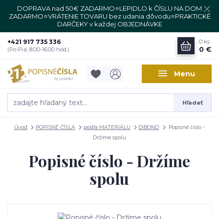
DOPRAVA nad 50€ ZADARMO⭐LEPIDLO k ČÍSLU NA DOM
ZADARMO⭐VRÁTENIE TOVARU bez udania dôvodu⭐PRAKTICKÉ
DARČEKY v každej OBJEDNÁVKE
+421 917 735 336
0
ks
0 €
(Po-Pia, 8:00-16:00 hod.)
Menu
Hľadať
Úvod
POPISNÉ ČÍSLA
podľa MATERIÁLU
DIBOND
Popisné číslo -
Držíme spolu
Popisné číslo - Držíme
spolu