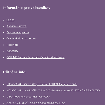
Informácie pre zákazníkov
O nás
Ako nakupovať
Doprava a platba
Obchodné podmienky
Recenzie
Kontakty
ONLINE Formulár na odstúpenie od zmluvy
Užitočné info
NÁVOD: Ako PRILEPIŤ pomocou LEPIDLA popisné číslo
NÁVOD: Ako osadiť ČÍSLO NA DOM do fasády na DISTANČNÉ SKRUTKY
VZORKOVNÍK dibondu - UKÁŽKY
AKO OBJEDNAŤ číslo na dom od JURASHKA