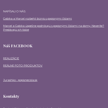
NAPÍSALI O NÁS:
Gabika a Marcel rozbehli biznis s popisnými číslami
Marcel a Gabika úspešne podnikajú s popisnými číslami na domy. Neveríte?
Predávajú ich tisíce
Náš FACEBOOK
REALIZÁCIE
REÁLNE FOTO PRODUKTOV
Jurashko - popisnecisla.sk
Kontakty