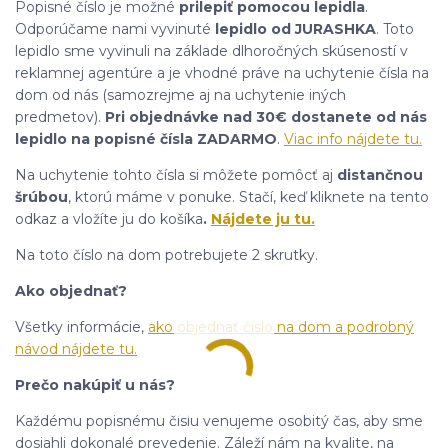
Popisné číslo je možné
prilepiť pomocou lepidla
.
Odporúčame nami vyvinuté
lepidlo od JURASHKA
. Toto
lepidlo sme vyvinuli na základe dlhoročných skúseností v
reklamnej agentúre a je vhodné práve na uchytenie čísla na
dom od nás (samozrejme aj na uchytenie iných
predmetov).
Pri objednávke nad 30€ dostanete od nás
lepidlo na popisné čísla ZADARMO
.
Viac info nájdete tu.
Na uchytenie tohto čísla si môžete pomôcť aj
distančnou
šrúbou
, ktorú máme v ponuke. Stačí, keď kliknete na tento
odkaz a vložíte ju do košíka
.
Nájdete ju tu.
Na toto číslo na dom potrebujete 2 skrutky.
Ako objednať?
Všetky informácie,
ako objednať číslo na dom a podrobný
návod nájdete tu.
Prečo nakúpiť u nás?
Každému popisnému číslu venujeme osobitý čas, aby sme
dosiahli dokonalé prevedenie. Záleží nám na kvalite, na