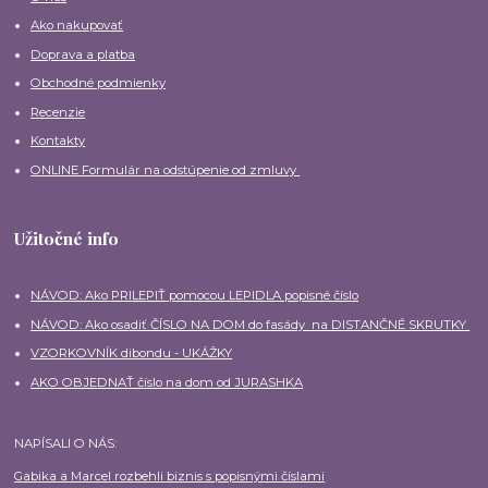
Ako nakupovať
Doprava a platba
Obchodné podmienky
Recenzie
Kontakty
ONLINE Formulár na odstúpenie od zmluvy
Užitočné info
NÁVOD: Ako PRILEPIŤ pomocou LEPIDLA popisné číslo
NÁVOD: Ako osadiť ČÍSLO NA DOM do fasády na DISTANČNÉ SKRUTKY
VZORKOVNÍK dibondu - UKÁŽKY
AKO OBJEDNAŤ číslo na dom od JURASHKA
NAPÍSALI O NÁS:
Gabika a Marcel rozbehli biznis s popisnými číslami