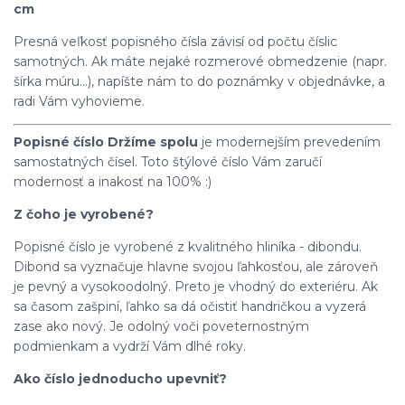
cm
Presná veľkosť popisného čísla závisí od počtu číslic
samotných. Ak máte nejaké rozmerové obmedzenie (napr.
šírka múru...), napíšte nám to do poznámky v objednávke, a
radi Vám vyhovieme.
Popisné číslo Držíme spolu
je modernejším prevedením
samostatných čísel. Toto štýlové číslo Vám zaručí
modernosť a inakosť na 100% :)
Z čoho je vyrobené?
Popisné číslo je vyrobené z kvalitného hliníka - dibondu.
Dibond sa vyznačuje hlavne svojou ľahkosťou, ale zároveň
je pevný a vysokoodolný. Preto je vhodný do exteriéru. Ak
sa časom zašpiní, ľahko sa dá očistiť handričkou a vyzerá
zase ako nový. Je odolný voči poveternostným
podmienkam a vydrží Vám dlhé roky.
Ako číslo jednoducho upevniť?