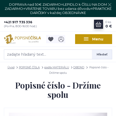
DOPRAVA nad 50€ ZADARMO⭐LEPIDLO k ČÍSLU NA DOM
ZADARMO⭐VRÁTENIE TOVARU bez udania dôvodu⭐PRAKTICKÉ
DARČEKY v každej OBJEDNÁVKE
+421 917 735 336
0
ks
0 €
(Po-Pia, 8:00-16:00 hod.)
Menu
Hľadať
Úvod
POPISNÉ ČÍSLA
podľa MATERIÁLU
DIBOND
Popisné číslo -
Držíme spolu
Popisné číslo - Držíme
spolu