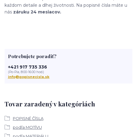
každom detaile a dlhej životnosti. Na popisné čísla máte u
nás
záruku 24 mesiacov.
Potrebujete poradiť?
+421 917 735 336
(Po-Pia, 8:00-16:00 hod.)
info@popisnecisla.sk
Tovar zaradený v kategóriách
POPISNÉ ČÍSLA
podľa MOTÍVU
podľa MATERIÁLU