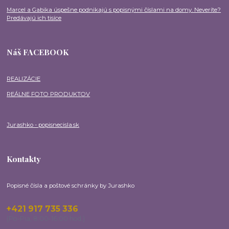
Marcel a Gabika úspešne podnikajú s popisnými číslami na domy. Neveríte?
Predávajú ich tisíce
Náš FACEBOOK
REALIZÁCIE
REÁLNE FOTO PRODUKTOV
Jurashko - popisnecisla.sk
Kontakty
Popisné čísla a poštové schránky by Jurashko
+421 917 735 336
(Po-Pia, 8:00-16:00 hod.)