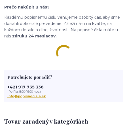
Prečo nakúpiť u nás?
Každému popisnému číslu venujeme osobitý čas, aby sme
dosiahli dokonalé prevedenie. Záleží nám na kvalite, na
každom detaile a dlhej životnosti. Na popisné čísla máte u
nás
záruku 24 mesiacov.
Potrebujete poradiť?
+421 917 735 336
(Po-Pia, 8:00-16:00 hod.)
info@popisnecisla.sk
Tovar zaradený v kategóriách