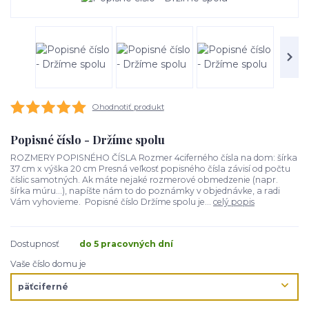
Ohodnotiť produkt
Popisné číslo - Držíme spolu
ROZMERY POPISNÉHO ČÍSLA Rozmer 4ciferného čísla na dom: šírka
37 cm x výška 20 cm Presná veľkosť popisného čísla závisí od počtu
číslic samotných. Ak máte nejaké rozmerové obmedzenie (napr.
šírka múru...), napíšte nám to do poznámky v objednávke, a radi
Vám vyhovieme. Popisné číslo Držíme spolu je...
celý popis
Dostupnosť
do 5 pracovných dní
Vaše číslo domu je