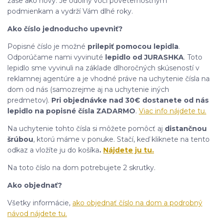
zase ako nový. Je odolný voči poveternostným
podmienkam a vydrží Vám dlhé roky.
Ako číslo jednoducho upevniť?
Popisné číslo je možné
prilepiť pomocou lepidla
.
Odporúčame nami vyvinuté
lepidlo od JURASHKA
. Toto
lepidlo sme vyvinuli na základe dlhoročných skúseností v
reklamnej agentúre a je vhodné práve na uchytenie čísla na
dom od nás (samozrejme aj na uchytenie iných
predmetov).
Pri objednávke nad 30€ dostanete od nás
lepidlo na popisné čísla ZADARMO
.
Viac info nájdete tu.
Na uchytenie tohto čísla si môžete pomôcť aj
distančnou
šrúbou
, ktorú máme v ponuke. Stačí, keď kliknete na tento
odkaz a vložíte ju do košíka
.
Nájdete ju tu.
Na toto číslo na dom potrebujete 2 skrutky.
Ako objednať?
Všetky informácie,
ako objednať číslo na dom a podrobný
návod nájdete tu.