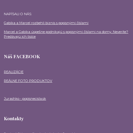
NAPÍSALI O NÁS:
Gabika a Marcel rozbehli biznis s popisnými číslami
Marcel a Gabika úspešne podnikajú s popisnými číslami na domy. Neveríte?
Predávajú ich tisíce
Náš FACEBOOK
REALIZÁCIE
REÁLNE FOTO PRODUKTOV
Jurashko - popisnecisla.sk
Kontakty