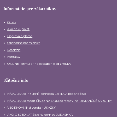
Informácie pre zákazníkov
O nás
Ako nakupovať
Doprava a platba
Obchodné podmienky
Recenzie
Kontakty
ONLINE Formulár na odstúpenie od zmluvy
Užitočné info
NÁVOD: Ako PRILEPIŤ pomocou LEPIDLA popisné číslo
NÁVOD: Ako osadiť ČÍSLO NA DOM do fasády na DISTANČNÉ SKRUTKY
VZORKOVNÍK dibondu - UKÁŽKY
AKO OBJEDNAŤ číslo na dom od JURASHKA