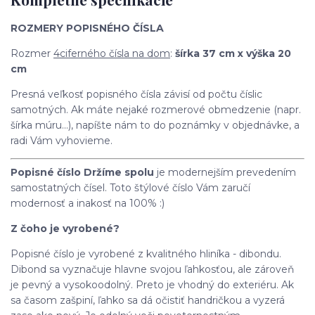
ROZMERY POPISNÉHO ČÍSLA
Rozmer
4ciferného čísla na dom
:
šírka 37 cm x výška 20
cm
Presná veľkosť popisného čísla závisí od počtu číslic
samotných. Ak máte nejaké rozmerové obmedzenie (napr.
šírka múru...), napíšte nám to do poznámky v objednávke, a
radi Vám vyhovieme.
Popisné číslo Držíme spolu
je modernejším prevedením
samostatných čísel. Toto štýlové číslo Vám zaručí
modernosť a inakosť na 100% :)
Z čoho je vyrobené?
Popisné číslo je vyrobené z kvalitného hliníka - dibondu.
Dibond sa vyznačuje hlavne svojou ľahkosťou, ale zároveň
je pevný a vysokoodolný. Preto je vhodný do exteriéru. Ak
sa časom zašpiní, ľahko sa dá očistiť handričkou a vyzerá