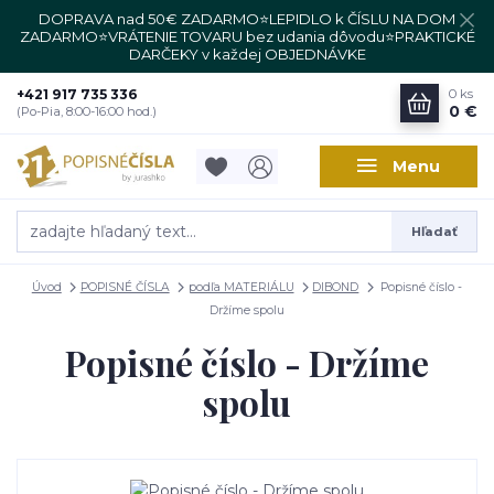
DOPRAVA nad 50€ ZADARMO⭐LEPIDLO k ČÍSLU NA DOM
ZADARMO⭐VRÁTENIE TOVARU bez udania dôvodu⭐PRAKTICKÉ
DARČEKY v každej OBJEDNÁVKE
+421 917 735 336
0
ks
0 €
(Po-Pia, 8:00-16:00 hod.)
Menu
Hľadať
Úvod
POPISNÉ ČÍSLA
podľa MATERIÁLU
DIBOND
Popisné číslo -
Držíme spolu
Popisné číslo - Držíme
spolu