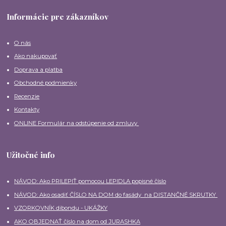
Informácie pre zákazníkov
O nás
Ako nakupovať
Doprava a platba
Obchodné podmienky
Recenzie
Kontakty
ONLINE Formulár na odstúpenie od zmluvy
Užitočné info
NÁVOD: Ako PRILEPIŤ pomocou LEPIDLA popisné číslo
NÁVOD: Ako osadiť ČÍSLO NA DOM do fasády na DISTANČNÉ SKRUTKY
VZORKOVNÍK dibondu - UKÁŽKY
AKO OBJEDNAŤ číslo na dom od JURASHKA