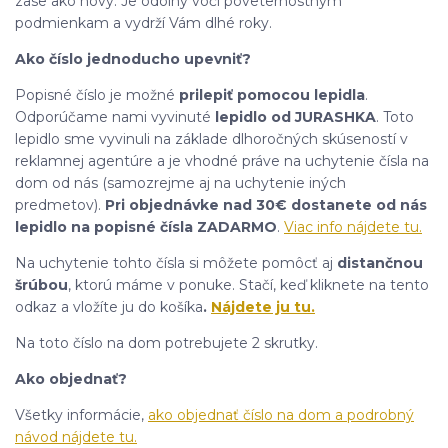
zase ako nový. Je odolný voči poveternostným
podmienkam a vydrží Vám dlhé roky.
Ako číslo jednoducho upevniť?
Popisné číslo je možné
prilepiť pomocou lepidla
.
Odporúčame nami vyvinuté
lepidlo od JURASHKA
. Toto
lepidlo sme vyvinuli na základe dlhoročných skúseností v
reklamnej agentúre a je vhodné práve na uchytenie čísla na
dom od nás (samozrejme aj na uchytenie iných
predmetov).
Pri objednávke nad 30€ dostanete od nás
lepidlo na popisné čísla ZADARMO
.
Viac info nájdete tu.
Na uchytenie tohto čísla si môžete pomôcť aj
distančnou
šrúbou
, ktorú máme v ponuke. Stačí, keď kliknete na tento
odkaz a vložíte ju do košíka
.
Nájdete ju tu.
Na toto číslo na dom potrebujete 2 skrutky.
Ako objednať?
Všetky informácie,
ako objednať číslo na dom a podrobný
návod nájdete tu.