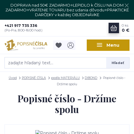
DOPRAVA nad 50€ ZADARMO⭐LEPIDLO k ČÍSLU NA DOM
ZADARMO⭐VRÁTENIE TOVARU bez udania dôvodu⭐PRAKTICKÉ
DARČEKY v každej OBJEDNÁVKE
+421 917 735 336
0
ks
0 €
(Po-Pia, 8:00-16:00 hod.)
Menu
Hľadať
Úvod
POPISNÉ ČÍSLA
podľa MATERIÁLU
DIBOND
Popisné číslo -
Držíme spolu
Popisné číslo - Držíme
spolu