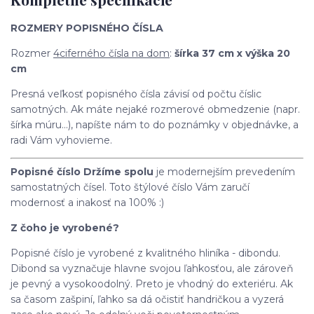
ROZMERY POPISNÉHO ČÍSLA
Rozmer
4ciferného čísla na dom
:
šírka 37 cm x výška 20
cm
Presná veľkosť popisného čísla závisí od počtu číslic
samotných. Ak máte nejaké rozmerové obmedzenie (napr.
šírka múru...), napíšte nám to do poznámky v objednávke, a
radi Vám vyhovieme.
Popisné číslo Držíme spolu
je modernejším prevedením
samostatných čísel. Toto štýlové číslo Vám zaručí
modernosť a inakosť na 100% :)
Z čoho je vyrobené?
Popisné číslo je vyrobené z kvalitného hliníka - dibondu.
Dibond sa vyznačuje hlavne svojou ľahkosťou, ale zároveň
je pevný a vysokoodolný. Preto je vhodný do exteriéru. Ak
sa časom zašpiní, ľahko sa dá očistiť handričkou a vyzerá