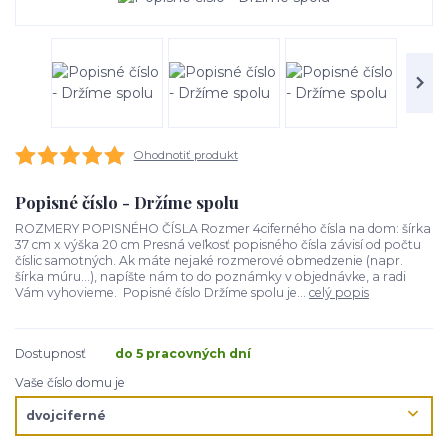
Ohodnotiť produkt
Popisné číslo - Držíme spolu
ROZMERY POPISNÉHO ČÍSLA Rozmer 4ciferného čísla na dom: šírka
37 cm x výška 20 cm Presná veľkosť popisného čísla závisí od počtu
číslic samotných. Ak máte nejaké rozmerové obmedzenie (napr.
šírka múru...), napíšte nám to do poznámky v objednávke, a radi
Vám vyhovieme. Popisné číslo Držíme spolu je...
celý popis
Dostupnosť
do 5 pracovných dní
Vaše číslo domu je