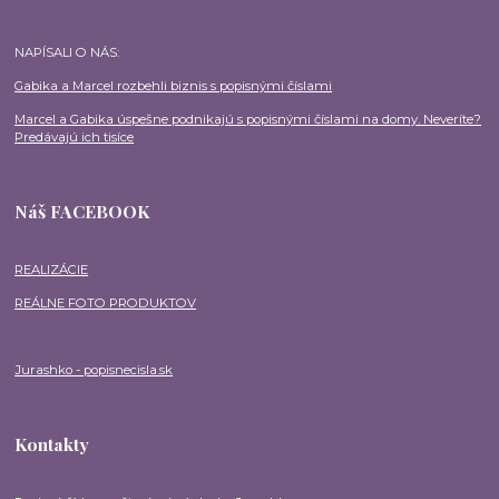
NAPÍSALI O NÁS:
Gabika a Marcel rozbehli biznis s popisnými číslami
Marcel a Gabika úspešne podnikajú s popisnými číslami na domy. Neveríte?
Predávajú ich tisíce
Náš FACEBOOK
REALIZÁCIE
REÁLNE FOTO PRODUKTOV
Jurashko - popisnecisla.sk
Kontakty