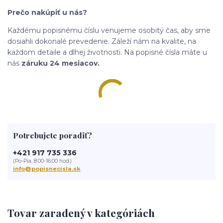
Prečo nakúpiť u nás?
Každému popisnému číslu venujeme osobitý čas, aby sme
dosiahli dokonalé prevedenie. Záleží nám na kvalite, na
každom detaile a dlhej životnosti. Na popisné čísla máte u
nás
záruku 24 mesiacov.
Potrebujete poradiť?
+421 917 735 336
(Po-Pia, 8:00-16:00 hod.)
info@popisnecisla.sk
Tovar zaradený v kategóriách