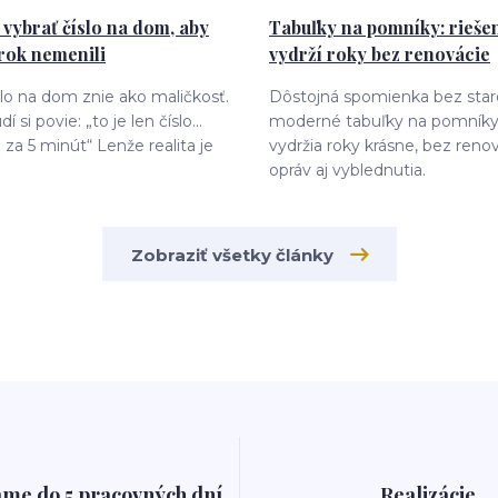
i vybrať číslo na dom, aby
Tabuľky na pomníky: riešen
 rok nemenili
vydrží roky bez renovácie
slo na dom znie ako maličkosť.
Dôstojná spomienka bez staro
dí si povie: „to je len číslo…
moderné tabuľky na pomníky,
za 5 minút“ Lenže realita je
vydržia roky krásne, bez renov
opráv aj vyblednutia.
Zobraziť všetky články
me do 5 pracovných dní
Realizácie