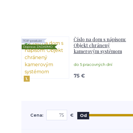
Číslo na dom s nápisom:
TOP produkt
Objekt chránený
Doprava ZADARMO
kamerovým systémom
do 5 pracovných dní
75 €
1.
Cena:
€
Od