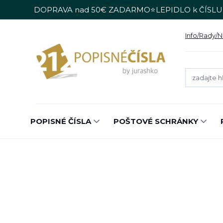
DOPRAVA nad 50€ ZADARMO⭐LEPIDLO k ČÍSLU
Info/Rady/
POPISNÉ ČÍSLA
POŠTOVÉ SCHRÁNKY