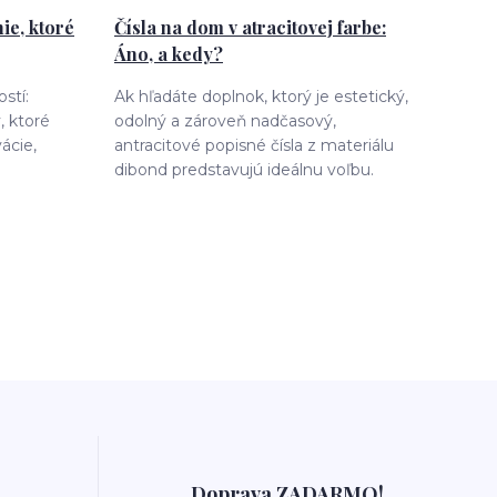
ie, ktoré
Čísla na dom v atracitovej farbe:
Áno, a kedy?
stí:
Ak hľadáte doplnok, ktorý je estetický,
 ktoré
odolný a zároveň nadčasový,
ácie,
antracitové popisné čísla z materiálu
dibond predstavujú ideálnu voľbu.
Doprava ZADARMO!