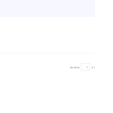
strana
z 1