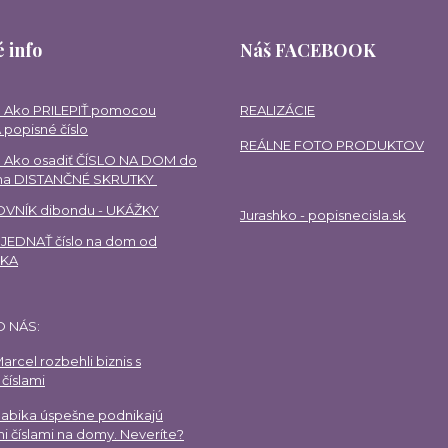
 info
Náš FACEBOOK
 Ako PRILEPIŤ pomocou
REALIZÁCIE
 popisné číslo
REÁLNE FOTO PRODUKTOV
 Ako osadiť ČÍSLO NA DOM do
 na DISTANČNÉ SKRUTKY
VNÍK dibondu - UKÁŽKY
Jurashko - popisnecisla.sk
EDNAŤ číslo na dom od
HKA
O NÁS:
arcel rozbehli biznis s
číslami
Gabika úspešne podnikajú
i číslami na domy. Neveríte?