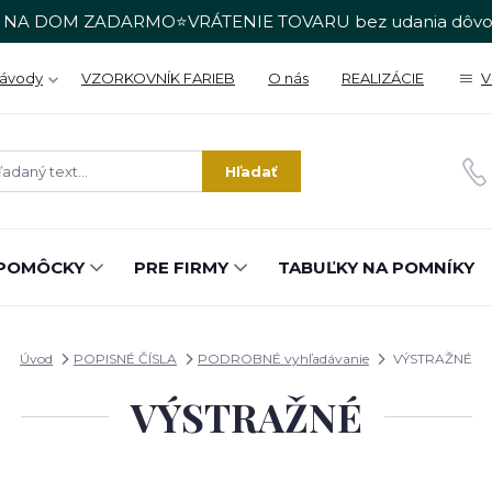
 NA DOM ZADARMO⭐VRÁTENIE TOVARU bez udania dôvo
Návody
VZORKOVNÍK FARIEB
O nás
REALIZÁCIE
V
Hľadať
POMÔCKY
PRE FIRMY
TABUĽKY NA POMNÍKY
Úvod
POPISNÉ ČÍSLA
PODROBNÉ vyhľadávanie
VÝSTRAŽNÉ
VÝSTRAŽNÉ