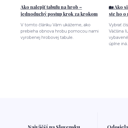
Ako nalepiť tabuľu na hrob –
🏡 Ako s
jednoduchý postup krok za krokom
ste ho o
V tomto článku Vám ukážeme, ako
Vybrať čí
prebieha obnova hrobu pomocou nami
Väčšina ľu
vyrobenej hrobovej tabule.
vybavené 
úplne iná.
Najväčší na Slovensku
Odosiela