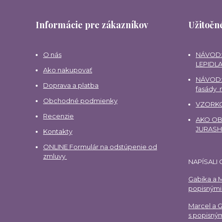
Informácie pre zákazníkov
Užitočné
O nás
NÁVOD:
LEPIDLA
Ako nakupovať
NÁVOD:
Doprava a platba
fasády
Obchodné podmienky
VZORKO
Recenzie
AKO OBJ
JURAS
Kontakty
ONLINE Formulár na odstúpenie od
zmluvy
NAPÍSALI 
Gabika a M
popisnými 
Marcel a 
s popisným