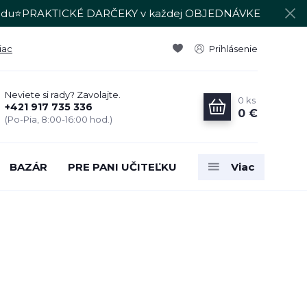
du⭐PRAKTICKÉ DARČEKY v každej OBJEDNÁVKE
iac
Prihlásenie
Neviete si rady? Zavolajte.
0
ks
+421 917 735 336
0 €
(Po-Pia, 8:00-16:00 hod.)
BAZÁR
PRE PANI UČITEĽKU
Viac