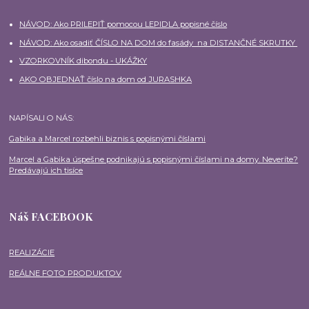
NÁVOD: Ako PRILEPIŤ pomocou LEPIDLA popisné číslo
NÁVOD: Ako osadiť ČÍSLO NA DOM do fasády na DISTANČNÉ SKRUTKY
VZORKOVNÍK dibondu - UKÁŽKY
AKO OBJEDNAŤ číslo na dom od JURASHKA
NAPÍSALI O NÁS:
Gabika a Marcel rozbehli biznis s popisnými číslami
Marcel a Gabika úspešne podnikajú s popisnými číslami na domy. Neveríte?
Predávajú ich tisíce
Náš FACEBOOK
REALIZÁCIE
REÁLNE FOTO PRODUKTOV