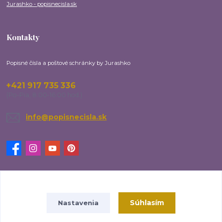
Jurashko - popisnecisla.sk
Kontakty
Popisné čísla a poštové schránky by Jurashko
+421 917 735 336
(Po-Pia, 8:00-16:00 hod.)
info@popisnecisla.sk
Upravit sběr cookies.
Súhlasím
Nastavenia