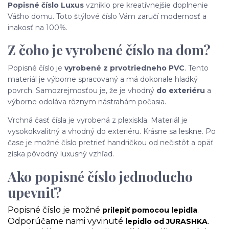
Popisné číslo Luxus
vzniklo pre kreatívnejšie doplnenie
Vášho domu. Toto štýlové číslo Vám zaručí modernosť a
inakosť na 100%.
Z čoho je vyrobené číslo na dom?
Popisné číslo je
vyrobené z prvotriedneho PVC
. Tento
materiál je výborne spracovaný a má dokonale hladký
povrch. Samozrejmosťou je, že je vhodný
do exteriéru
a
výborne odoláva rôznym nástrahám počasia.
Vrchná časť čísla je vyrobená z plexiskla. Materiál je
vysokokvalitný a vhodný do exteriéru. Krásne sa leskne. Po
čase je možné číslo pretrieť handričkou od nečistôt a opäť
získa pôvodný luxusný vzhľad.
Ako popisné číslo jednoducho
upevniť?
Popisné číslo je možné
.
prilepiť pomocou lepidla
Odporúčame nami vyvinuté
.
lepidlo od JURASHKA