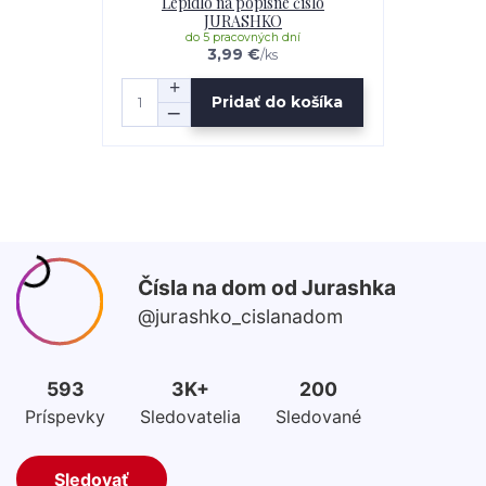
Lepidlo na popisné číslo
JURASHKO
do 5 pracovných dní
3,99 €
/
ks
Pridať do košíka