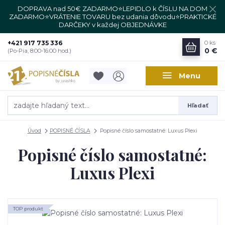
DOPRAVA nad 50€ ZADARMO⭐LEPIDLO k ČÍSLU NA DOM
ZADARMO⭐VRÁTENIE TOVARU bez udania dôvodu⭐PRAKTICKÉ
DARČEKY v každej OBJEDNÁVKE
+421 917 735 336
0
ks
0 €
(Po-Pia, 8:00-16:00 hod.)
Menu
Hľadať
Úvod
POPISNÉ ČÍSLA
Popisné číslo samostatné: Luxus Plexi
Popisné číslo samostatné:
Luxus Plexi
TOP produkt