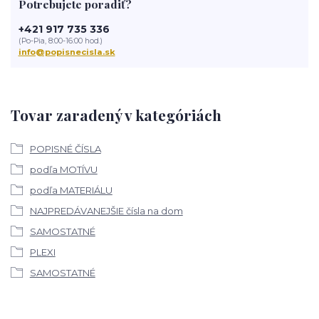
Potrebujete poradiť?
+421 917 735 336
(Po-Pia, 8:00-16:00 hod.)
info@popisnecisla.sk
Tovar zaradený v kategóriách
POPISNÉ ČÍSLA
podľa MOTÍVU
podľa MATERIÁLU
NAJPREDÁVANEJŠIE čísla na dom
SAMOSTATNÉ
PLEXI
SAMOSTATNÉ