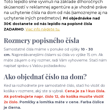
Toto lepidlo sme vyvinuli na základe dlhoročných
skúseností v reklamnej agentúre a je vhodné práve
na uchytenie čísla na dom od nás (samozrejme aj na
uchytenie iných predmetov).
Pri objednávke nad
30€ dostanete od nás lepidlo na popisné čísla
.
ZADARMO
Viac info nájdete tu.
Rozmery popisného čísla
Samostatné čísla máme v ponuke od výšky
10 - 30
cm.
Najpredávanejšími číslami sú čísla vo výške 15 cm. Ak
máte záujem o iný rozmer, radi Vám vyhovieme. Stačí nám
napísať správu s Vašou požiadavkou.
Ako objednať číslo na dom?
Keď sa rozhodnete pre samostatné číslo, stačí ho vložiť do
košíka v rozmere, aký ste si vybrali.
Cena je za 1 kus čísla.
Ak potrebujete napr. číslo 12, do košíka musíte vložiť
2x číslo.
Pomlčky a lomítka máte v cene. Farba číslice
je čierna.