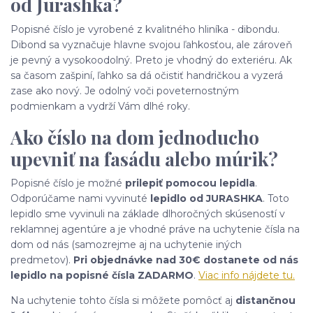
od Jurashka?
Popisné číslo je vyrobené z kvalitného hliníka - dibondu.
Dibond sa vyznačuje hlavne svojou ľahkosťou, ale zároveň
je pevný a vysokoodolný. Preto je vhodný do exteriéru. Ak
sa časom zašpiní, ľahko sa dá očistiť handričkou a vyzerá
zase ako nový. Je odolný voči poveternostným
podmienkam a vydrží Vám dlhé roky.
Ako číslo na dom jednoducho
upevniť na fasádu alebo múrik?
Popisné číslo je možné
prilepiť pomocou lepidla
.
Odporúčame nami vyvinuté
lepidlo od JURASHKA
. Toto
lepidlo sme vyvinuli na základe dlhoročných skúseností v
reklamnej agentúre a je vhodné práve na uchytenie čísla na
dom od nás (samozrejme aj na uchytenie iných
predmetov).
Pri objednávke nad 30€ dostanete od nás
lepidlo na popisné čísla ZADARMO
.
Viac info nájdete tu.
Na uchytenie tohto čísla si môžete pomôcť aj
distančnou