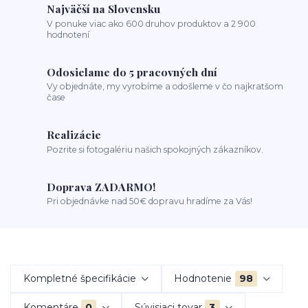
Najväčší na Slovensku
V ponuke viac ako 600 druhov produktov a 2 900
hodnotení
Odosielame do 5 pracovných dní
Vy objednáte, my vyrobíme a odošleme v čo najkratšom
čase
Realizácie
Pozrite si fotogalériu našich spokojných zákazníkov.
Doprava ZADARMO!
Pri objednávke nad 50€ dopravu hradíme za Vás!
Kompletné špecifikácie
Hodnotenie
98
Komentáre
0
Súvisiaci tovar
3