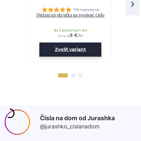
178 hodnotenie
Distančná skrutka na popisné číslo
Lepidl
do 5 pracovných dní
do 
5 €
/
ks
cena od
Zvoliť variant