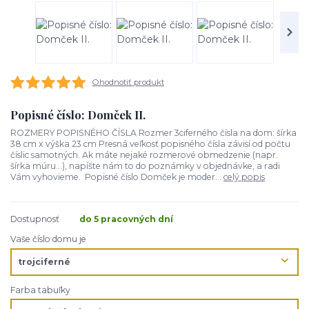
Ohodnotiť produkt
Popisné číslo: Domček II.
ROZMERY POPISNÉHO ČÍSLA Rozmer 3ciferného čísla na dom: šírka
38 cm x výška 23 cm Presná veľkosť popisného čísla závisí od počtu
číslic samotných. Ak máte nejaké rozmerové obmedzenie (napr.
šírka múru...), napíšte nám to do poznámky v objednávke, a radi
Vám vyhovieme. Popisné číslo Domček je moder...
celý popis
Dostupnosť
do 5 pracovných dní
Vaše číslo domu je
Farba tabuľky