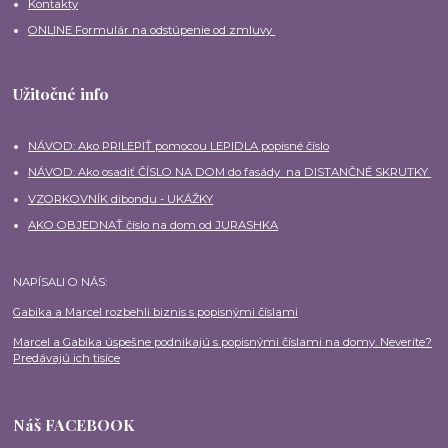
Kontakty
ONLINE Formulár na odstúpenie od zmluvy
Užitočné info
NÁVOD: Ako PRILEPIŤ pomocou LEPIDLA popisné číslo
NÁVOD: Ako osadiť ČÍSLO NA DOM do fasády na DISTANČNÉ SKRUTKY
VZORKOVNÍK dibondu - UKÁŽKY
AKO OBJEDNAŤ číslo na dom od JURASHKA
NAPÍSALI O NÁS:
Gabika a Marcel rozbehli biznis s popisnými číslami
Marcel a Gabika úspešne podnikajú s popisnými číslami na domy. Neveríte?
Predávajú ich tisíce
Náš FACEBOOK