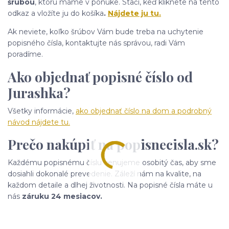
šrúbou
, ktorú máme v ponuke. Stačí, keď kliknete na tento
odkaz a vložíte ju do košíka
.
Nájdete ju tu.
Ak neviete, koľko šrúbov Vám bude treba na uchytenie
popisného čísla, kontaktujte nás správou, radi Vám
poradíme.
Ako objednať popisné číslo od
Jurashka?
Všetky informácie,
ako objednať číslo na dom a podrobný
návod nájdete tu.
Prečo nakúpiť na popisnecisla.sk?
Každému popisnému číslu venujeme osobitý čas, aby sme
dosiahli dokonalé prevedenie. Záleží nám na kvalite, na
každom detaile a dlhej životnosti. Na popisné čísla máte u
nás
záruku 24 mesiacov.