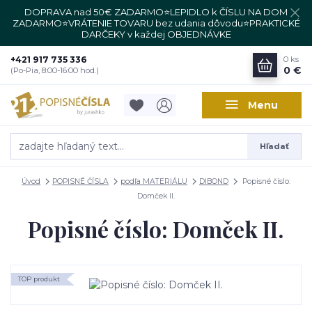
DOPRAVA nad 50€ ZADARMO⭐LEPIDLO k ČÍSLU NA DOM
ZADARMO⭐VRÁTENIE TOVARU bez udania dôvodu⭐PRAKTICKÉ
DARČEKY v každej OBJEDNÁVKE
+421 917 735 336
0
ks
0 €
(Po-Pia, 8:00-16:00 hod.)
Menu
Hľadať
Úvod
POPISNÉ ČÍSLA
podľa MATERIÁLU
DIBOND
Popisné číslo:
Domček II.
Popisné číslo: Domček II.
TOP produkt