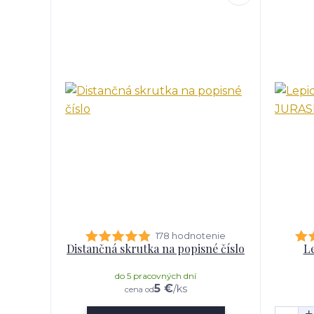
178 hodnotenie
Distančná skrutka na popisné číslo
Le
do 5 pracovných dní
5 €
/
ks
cena od