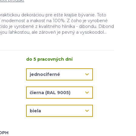
tiť produkt
praktickou dekoráciou pre ešte krajšie bývanie. Toto
čí modernosť a inakosť na 100%. Z čoho je vyrobené
íslo je vyrobené z kvalitného hliníka - dibondu. Dibond
jou ľahkosťou, ale zároveň je pevný a vysokoodol...
do 5 pracovných dní
 DPH