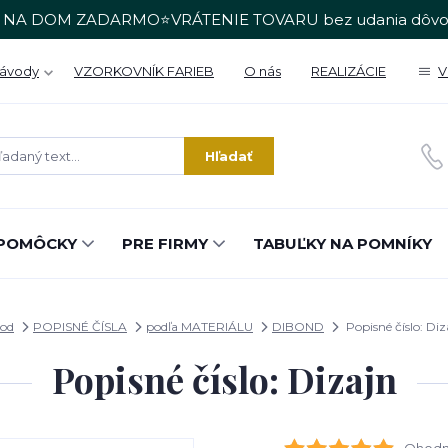
 NA DOM ZADARMO⭐VRÁTENIE TOVARU bez udania dôvo
Návody
VZORKOVNÍK FARIEB
O nás
REALIZÁCIE
V
Hľadať
POMÔCKY
PRE FIRMY
TABUĽKY NA POMNÍKY
od
POPISNÉ ČÍSLA
podľa MATERIÁLU
DIBOND
Popisné číslo: Diz
Popisné číslo: Dizajn