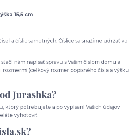
výška 15,5 cm
ísel a číslic samotných. Číslice sa snažíme udržať vo
, stačí nám napísať správu s Vašim číslom domu a
 rozmermi (celkový rozmer popisného čísla a výšku
 od Jurashka?
, ktorý potrebujete a po vypísaní Vašich údajov
želáte vyhotoviť.
sla.sk?