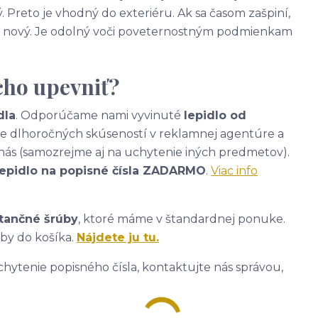
. Preto je vhodný do exteriéru. Ak sa časom zašpiní,
ako nový. Je odolný voči poveternostným podmienkam
cho upevniť?
dla
. Odporúčame nami vyvinuté
lepidlo od
ade dlhoročných skúseností v reklamnej agentúre a
nás (samozrejme aj na uchytenie iných predmetov).
lepidlo na popisné čísla ZADARMO
.
Viac info
tančné šrúby
, ktoré máme v štandardnej ponuke.
úby do košíka.
Nájdete ju tu.
hytenie popisného čísla, kontaktujte nás správou,