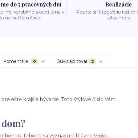
me do 5 pracovných dní
Realizácie
te, my vyrobíme a odošleme v
Pozrite si fotogalériu našich
čo najkratšom čase
zákazníkov.
Komentáre
Súvisiaci tovar
0
2
pre ešte krajšie bývanie. Toto štýlové číslo Vám
a dom?
 - dibondu. Dibond sa vyznačuje hlavne svojou