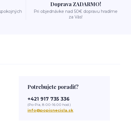
Doprava ZADARMO!
 spokojných
Pri objednávke nad 50€ dopravu hradíme
za Vás!
Potrebujete poradiť?
+421 917 735 336
(Po-Pia, 8:00-16:00 hod.)
info@popisnecisla.sk