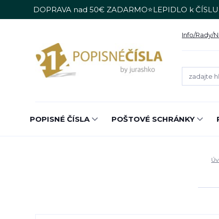
DOPRAVA nad 50€ ZADARMO⭐LEPIDLO k ČÍSLU
Info/Rady/
POPISNÉ ČÍSLA
POŠTOVÉ SCHRÁNKY
Úv