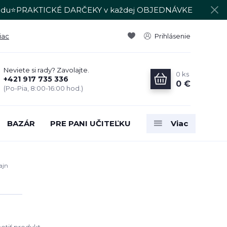
du⭐PRAKTICKÉ DARČEKY v každej OBJEDNÁVKE
iac
Prihlásenie
Neviete si rady? Zavolajte.
0
ks
+421 917 735 336
0 €
(Po-Pia, 8:00-16:00 hod.)
BAZÁR
PRE PANI UČITEĽKU
Viac
ajn