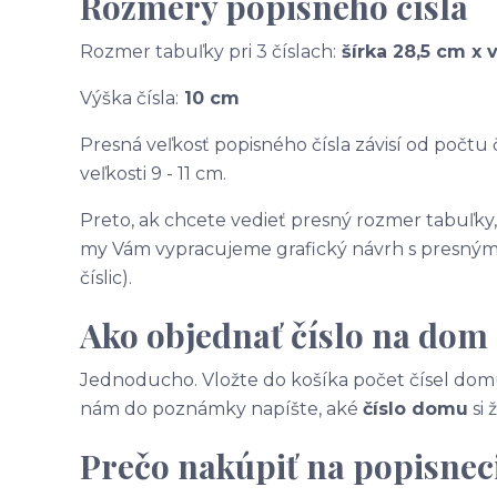
Rozmery popisného čísla
Rozmer tabuľky pri 3 číslach:
šírka 28,5 cm x 
Výška čísla:
10 cm
Presná veľkosť popisného čísla závisí od počtu č
veľkosti 9 - 11 cm.
Preto, ak chcete vedieť presný rozmer tabuľky
my Vám vypracujeme grafický návrh s presnými
číslic).
Ako objednať číslo na dom
Jednoducho. Vložte do košíka počet čísel domu
nám do poznámky napíšte, aké
číslo domu
si 
Prečo nakúpiť na popisneci