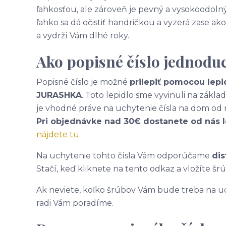
ľahkosťou, ale zároveň je pevný a vysokoodolný
ľahko sa dá očistiť handričkou a vyzerá zase 
a vydrží Vám dlhé roky.
Ako popisné číslo jednodu
Popisné číslo je možné
prilepiť pomocou lepi
JURASHKA
. Toto lepidlo sme vyvinuli na zákl
je vhodné práve na uchytenie čísla na dom od 
Pri objednávke nad 30€ dostanete od nás 
nájdete tu.
Na uchytenie tohto čísla Vám odporúčame
dis
Stačí, keď kliknete na tento odkaz a vložíte šr
Ak neviete, koľko šrúbov Vám bude treba na uc
radi Vám poradíme.