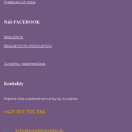
Predávajú ich tisíce
Náš FACEBOOK
REALIZÁCIE
REÁLNE FOTO PRODUKTOV
Jurashko - popisnecisla.sk
Kontakty
Popisné čísla a poštové schránky by Jurashko
+421 917 735 336
(Po-Pia, 8:00-16:00 hod.)
info@popisnecisla.sk