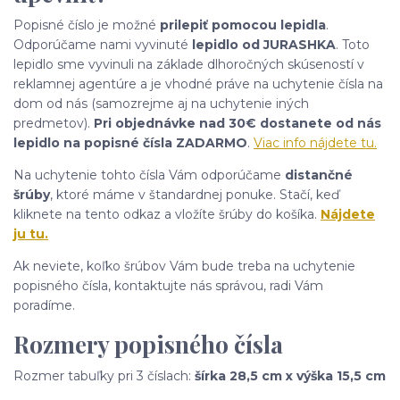
Popisné číslo je možné
prilepiť pomocou lepidla
.
Odporúčame nami vyvinuté
lepidlo od JURASHKA
. Toto
lepidlo sme vyvinuli na základe dlhoročných skúseností v
reklamnej agentúre a je vhodné práve na uchytenie čísla na
dom od nás (samozrejme aj na uchytenie iných
predmetov).
Pri objednávke nad 30€ dostanete od nás
lepidlo na popisné čísla ZADARMO
.
Viac info nájdete tu.
Na uchytenie tohto čísla Vám odporúčame
distančné
šrúby
, ktoré máme v štandardnej ponuke. Stačí, keď
kliknete na tento odkaz a vložíte šrúby do košíka.
Nájdete
ju tu.
Ak neviete, koľko šrúbov Vám bude treba na uchytenie
popisného čísla, kontaktujte nás správou, radi Vám
poradíme.
Rozmery popisného čísla
Rozmer tabuľky pri 3 číslach:
šírka 28,5 cm x výška 15,5 cm