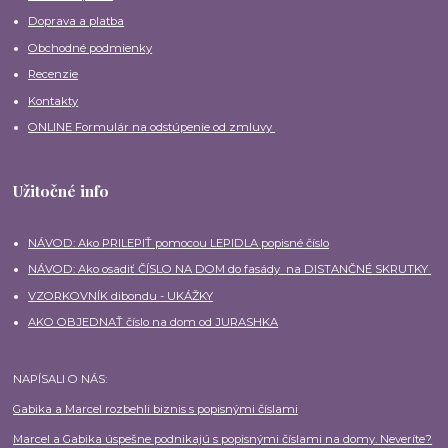
Doprava a platba
Obchodné podmienky
Recenzie
Kontakty
ONLINE Formulár na odstúpenie od zmluvy
Užitočné info
NÁVOD: Ako PRILEPIŤ pomocou LEPIDLA popisné číslo
NÁVOD: Ako osadiť ČÍSLO NA DOM do fasády na DISTANČNÉ SKRUTKY
VZORKOVNÍK dibondu - UKÁŽKY
AKO OBJEDNAŤ číslo na dom od JURASHKA
NAPÍSALI O NÁS:
Gabika a Marcel rozbehli biznis s popisnými číslami
Marcel a Gabika úspešne podnikajú s popisnými číslami na domy. Neveríte?