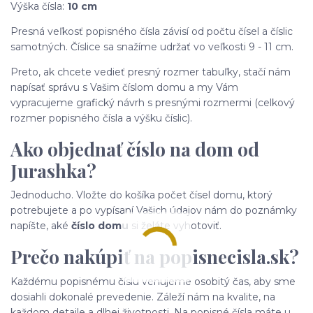
Výška čísla:
10 cm
Presná veľkosť popisného čísla závisí od počtu čísel a číslic
samotných. Číslice sa snažíme udržať vo veľkosti 9 - 11 cm.
Preto, ak chcete vedieť presný rozmer tabuľky, stačí nám
napísať správu s Vašim číslom domu a my Vám
vypracujeme grafický návrh s presnými rozmermi (celkový
rozmer popisného čísla a výšku číslic).
Ako objednať číslo na dom od
Jurashka?
Jednoducho. Vložte do košíka počet čísel domu, ktorý
potrebujete a po vypísaní Vašich údajov nám do poznámky
napíšte, aké
číslo domu
si želáte vyhotoviť.
Prečo nakúpiť na popisnecisla.sk?
Každému popisnému číslu venujeme osobitý čas, aby sme
dosiahli dokonalé prevedenie. Záleží nám na kvalite, na
každom detaile a dlhej životnosti. Na popisné čísla máte u