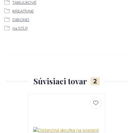
TABUĽKOVÉ
KREATÍVNE
DIBOND
na STĹP
Súvisiaci tovar
2