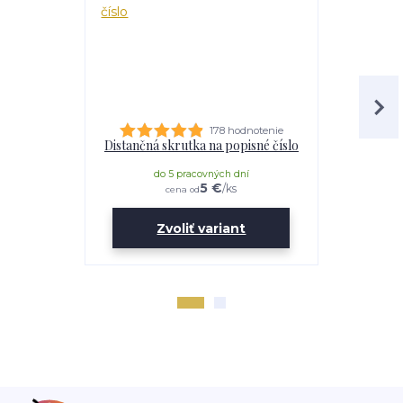
178 hodnotenie
Distančná skrutka na popisné číslo
Lepidl
do 5 pracovných dní
do 
5 €
/
ks
cena od
Zvoliť variant