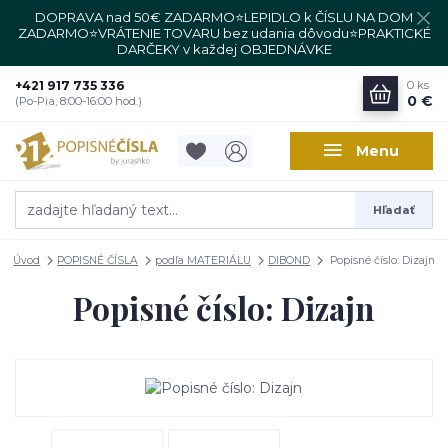
DOPRAVA nad 50€ ZADARMO⭐LEPIDLO k ČÍSLU NA DOM
ZADARMO⭐VRÁTENIE TOVARU bez udania dôvodu⭐PRAKTICKÉ
DARČEKY v každej OBJEDNÁVKE
+421 917 735 336
0
ks
0 €
(Po-Pia, 8:00-16:00 hod.)
Menu
Hľadať
Úvod
POPISNÉ ČÍSLA
podľa MATERIÁLU
DIBOND
Popisné číslo: Dizajn
Popisné číslo: Dizajn