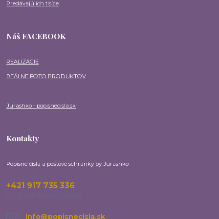
Predávajú ich tisíce
Náš FACEBOOK
REALIZÁCIE
REÁLNE FOTO PRODUKTOV
Jurashko - popisnecisla.sk
Kontakty
Popisné čísla a poštové schránky by Jurashko
+421 917 735 336
(Po-Pia, 8:00-16:00 hod.)
info@popisnecisla.sk