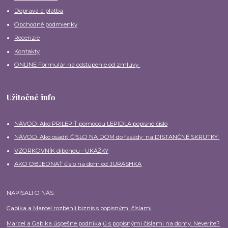
Doprava a platba
Obchodné podmienky
Recenzie
Kontakty
ONLINE Formulár na odstúpenie od zmluvy
Užitočné info
NÁVOD: Ako PRILEPIŤ pomocou LEPIDLA popisné číslo
NÁVOD: Ako osadiť ČÍSLO NA DOM do fasády na DISTANČNÉ SKRUTKY
VZORKOVNÍK dibondu - UKÁŽKY
AKO OBJEDNAŤ číslo na dom od JURASHKA
NAPÍSALI O NÁS:
Gabika a Marcel rozbehli biznis s popisnými číslami
Marcel a Gabika úspešne podnikajú s popisnými číslami na domy. Neveríte?