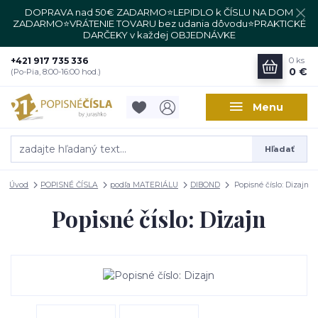
DOPRAVA nad 50€ ZADARMO⭐LEPIDLO k ČÍSLU NA DOM
ZADARMO⭐VRÁTENIE TOVARU bez udania dôvodu⭐PRAKTICKÉ
DARČEKY v každej OBJEDNÁVKE
+421 917 735 336
0
ks
0 €
(Po-Pia, 8:00-16:00 hod.)
Menu
Hľadať
Úvod
POPISNÉ ČÍSLA
podľa MATERIÁLU
DIBOND
Popisné číslo: Dizajn
Popisné číslo: Dizajn