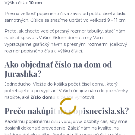
Výška čísla:
10 cm
Presná veľkosť popisného čísla závisí od počtu čísel a číslic
samotných. Číslice sa snažíme udržať vo veľkosti 9 - 11 cm.
Preto, ak chcete vedieť presný rozmer tabuľky, stačí nám
napísať správu s Vašim číslom domu a my Vám
vypracujeme grafický návrh s presnými rozmermi (celkový
rozmer popisného čísla a výšku číslic).
Ako objednať číslo na dom od
Jurashka?
Jednoducho. Vložte do košíka počet čísel domu, ktorý
potrebujete a po vypísaní Vašich údajov nám do poznámky
napíšte, aké
číslo domu
si želáte vyhotoviť.
Prečo nakúpiť na popisnecisla.sk?
Každému popisnému číslu venujeme osobitý čas, aby sme
dosiahli dokonalé prevedenie. Záleží nám na kvalite, na
každom detaile a dlhej životnosti. Na popisné čísla máte u