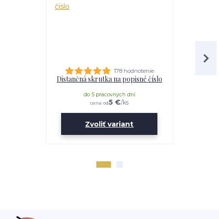
178 hodnotenie
Distančná skrutka na popisné číslo
Lepidl
do 5 pracovných dní
do 
5 €
/
ks
cena od
Zvoliť variant