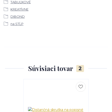
TABUĽKOVÉ
KREATÍVNE
DIBOND
na STĹP
Súvisiaci tovar
2