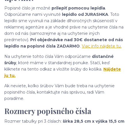
Popisné číslo je možné
prilepiť pomocou lepidla
.
Odporúčame nami vyvinuté
lepidlo od JURASHKA
. Toto
lepidlo sme vyvinuli na základe dlhoročných skúseností v
reklamnej agentúre a je vhodné práve na uchytenie čísla na
dom od nás (samozrejme aj na uchytenie iných
predmetov).
Pri objednávke nad 30€ dostanete od nás
lepidlo na popisné čísla ZADARMO
.
Viac info nájdete tu.
Na uchytenie tohto čísla Vám odporúčame
distančné
šrúby
, ktoré máme v štandardnej ponuke. Stačí, keď
kliknete na tento odkaz a vložíte šrúby do košíka.
Nájdete
ju tu.
Ak neviete, koľko šrúbov Vám bude treba na uchytenie
popisného čísla, kontaktujte nás správou, radi Vám
poradíme.
Rozmery popisného čísla
Rozmer tabuľky pri 3 číslach:
šírka 28,5 cm x výška 15,5 cm