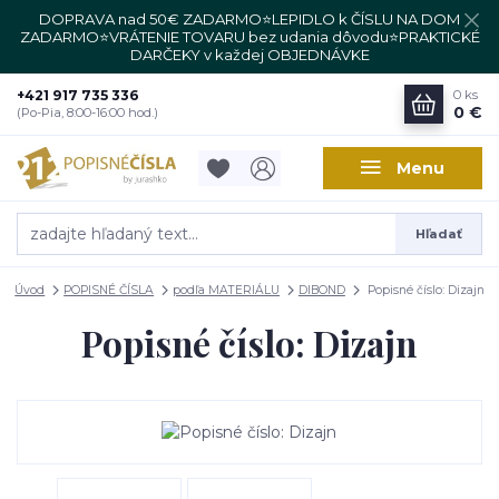
DOPRAVA nad 50€ ZADARMO⭐LEPIDLO k ČÍSLU NA DOM
ZADARMO⭐VRÁTENIE TOVARU bez udania dôvodu⭐PRAKTICKÉ
DARČEKY v každej OBJEDNÁVKE
+421 917 735 336
0
ks
0 €
(Po-Pia, 8:00-16:00 hod.)
Menu
Hľadať
Úvod
POPISNÉ ČÍSLA
podľa MATERIÁLU
DIBOND
Popisné číslo: Dizajn
Popisné číslo: Dizajn