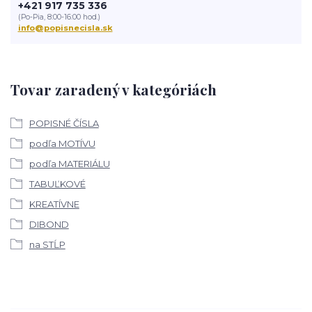
+421 917 735 336
(Po-Pia, 8:00-16:00 hod.)
info@popisnecisla.sk
Tovar zaradený v kategóriách
POPISNÉ ČÍSLA
podľa MOTÍVU
podľa MATERIÁLU
TABUĽKOVÉ
KREATÍVNE
DIBOND
na STĹP