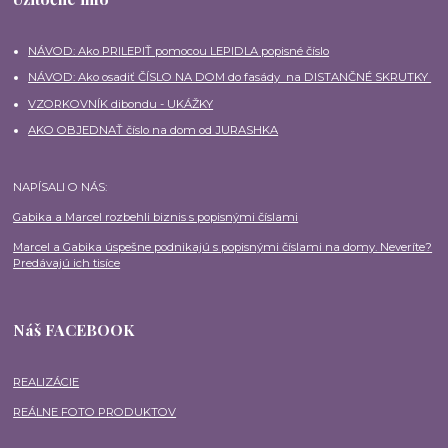
NÁVOD: Ako PRILEPIŤ pomocou LEPIDLA popisné číslo
NÁVOD: Ako osadiť ČÍSLO NA DOM do fasády na DISTANČNÉ SKRUTKY
VZORKOVNÍK dibondu - UKÁŽKY
AKO OBJEDNAŤ číslo na dom od JURASHKA
NAPÍSALI O NÁS:
Gabika a Marcel rozbehli biznis s popisnými číslami
Marcel a Gabika úspešne podnikajú s popisnými číslami na domy. Neveríte?
Predávajú ich tisíce
Náš FACEBOOK
REALIZÁCIE
REÁLNE FOTO PRODUKTOV