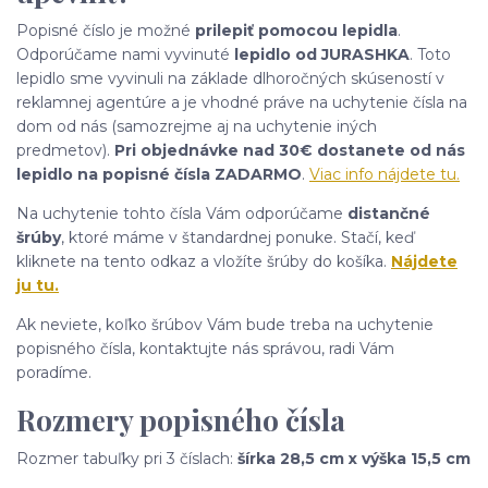
Popisné číslo je možné
prilepiť pomocou lepidla
.
Odporúčame nami vyvinuté
lepidlo od JURASHKA
. Toto
lepidlo sme vyvinuli na základe dlhoročných skúseností v
reklamnej agentúre a je vhodné práve na uchytenie čísla na
dom od nás (samozrejme aj na uchytenie iných
predmetov).
Pri objednávke nad 30€ dostanete od nás
lepidlo na popisné čísla ZADARMO
.
Viac info nájdete tu.
Na uchytenie tohto čísla Vám odporúčame
distančné
šrúby
, ktoré máme v štandardnej ponuke. Stačí, keď
kliknete na tento odkaz a vložíte šrúby do košíka.
Nájdete
ju tu.
Ak neviete, koľko šrúbov Vám bude treba na uchytenie
popisného čísla, kontaktujte nás správou, radi Vám
poradíme.
Rozmery popisného čísla
Rozmer tabuľky pri 3 číslach:
šírka 28,5 cm x výška 15,5 cm