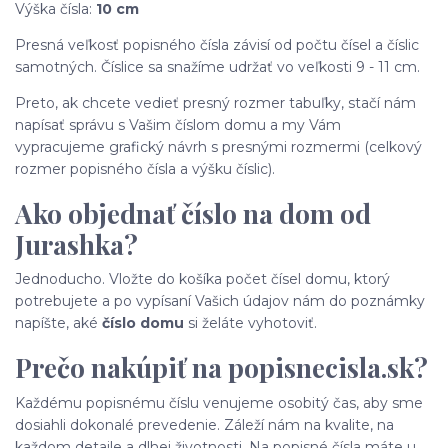
Výška čísla:
10 cm
Presná veľkosť popisného čísla závisí od počtu čísel a číslic
samotných. Číslice sa snažíme udržať vo veľkosti 9 - 11 cm.
Preto, ak chcete vedieť presný rozmer tabuľky, stačí nám
napísať správu s Vašim číslom domu a my Vám
vypracujeme grafický návrh s presnými rozmermi (celkový
rozmer popisného čísla a výšku číslic).
Ako objednať číslo na dom od
Jurashka?
Jednoducho. Vložte do košíka počet čísel domu, ktorý
potrebujete a po vypísaní Vašich údajov nám do poznámky
napíšte, aké
číslo domu
si želáte vyhotoviť.
Prečo nakúpiť na popisnecisla.sk?
Každému popisnému číslu venujeme osobitý čas, aby sme
dosiahli dokonalé prevedenie. Záleží nám na kvalite, na
každom detaile a dlhej životnosti. Na popisné čísla máte u