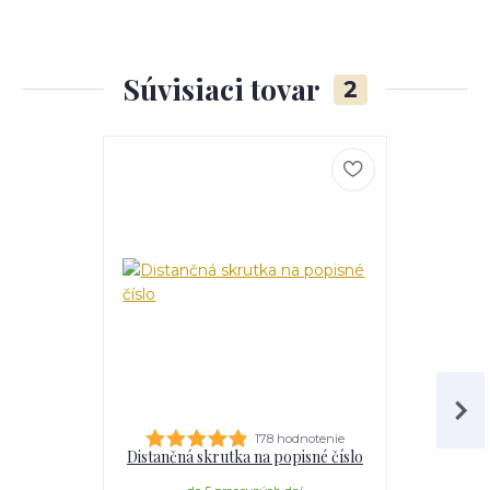
Súvisiaci tovar
2
178 hodnotenie
Distančná skrutka na popisné číslo
Lepidl