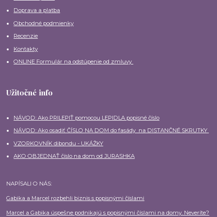
Doprava a platba
Obchodné podmienky
Recenzie
Kontakty
ONLINE Formulár na odstúpenie od zmluvy
Užitočné info
NÁVOD: Ako PRILEPIŤ pomocou LEPIDLA popisné číslo
NÁVOD: Ako osadiť ČÍSLO NA DOM do fasády na DISTANČNÉ SKRUTKY
VZORKOVNÍK dibondu - UKÁŽKY
AKO OBJEDNAŤ číslo na dom od JURASHKA
NAPÍSALI O NÁS:
Gabika a Marcel rozbehli biznis s popisnými číslami
Marcel a Gabika úspešne podnikajú s popisnými číslami na domy. Neveríte?