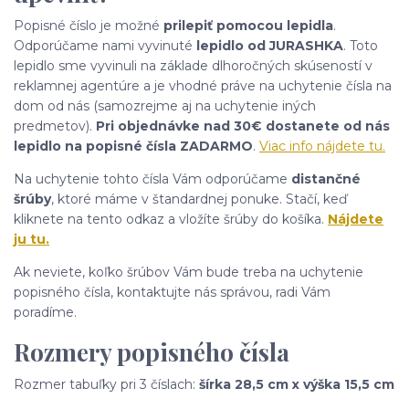
Popisné číslo je možné
prilepiť pomocou lepidla
.
Odporúčame nami vyvinuté
lepidlo od JURASHKA
. Toto
lepidlo sme vyvinuli na základe dlhoročných skúseností v
reklamnej agentúre a je vhodné práve na uchytenie čísla na
dom od nás (samozrejme aj na uchytenie iných
predmetov).
Pri objednávke nad 30€ dostanete od nás
lepidlo na popisné čísla ZADARMO
.
Viac info nájdete tu.
Na uchytenie tohto čísla Vám odporúčame
distančné
šrúby
, ktoré máme v štandardnej ponuke. Stačí, keď
kliknete na tento odkaz a vložíte šrúby do košíka.
Nájdete
ju tu.
Ak neviete, koľko šrúbov Vám bude treba na uchytenie
popisného čísla, kontaktujte nás správou, radi Vám
poradíme.
Rozmery popisného čísla
Rozmer tabuľky pri 3 číslach:
šírka 28,5 cm x výška 15,5 cm