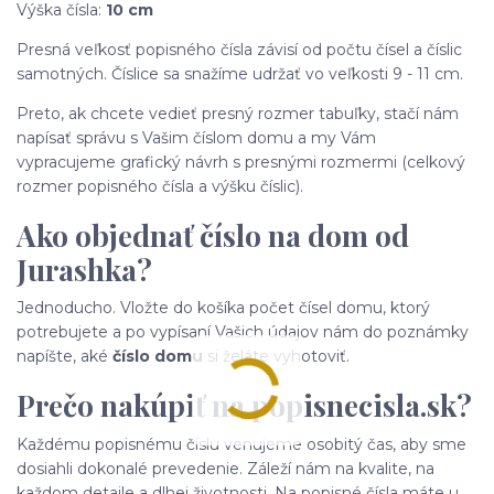
Výška čísla:
10 cm
Presná veľkosť popisného čísla závisí od počtu čísel a číslic
samotných. Číslice sa snažíme udržať vo veľkosti 9 - 11 cm.
Preto, ak chcete vedieť presný rozmer tabuľky, stačí nám
napísať správu s Vašim číslom domu a my Vám
vypracujeme grafický návrh s presnými rozmermi (celkový
rozmer popisného čísla a výšku číslic).
Ako objednať číslo na dom od
Jurashka?
Jednoducho. Vložte do košíka počet čísel domu, ktorý
potrebujete a po vypísaní Vašich údajov nám do poznámky
napíšte, aké
číslo domu
si želáte vyhotoviť.
Prečo nakúpiť na popisnecisla.sk?
Každému popisnému číslu venujeme osobitý čas, aby sme
dosiahli dokonalé prevedenie. Záleží nám na kvalite, na
každom detaile a dlhej životnosti. Na popisné čísla máte u