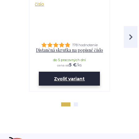
178 hodnotenie
Distančná skrutka na popisné číslo
Lepidl
do 5 pracovných dní
do 
5 €
/
ks
cena od
Zvoliť variant