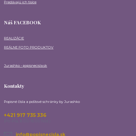
Predávajú ich tisíce
Náš FACEBOOK
REALIZÁCIE
REÁLNE FOTO PRODUKTOV
Jurashko - popisnecisla.sk
Kontakty
Popisné čísla a poštové schránky by Jurashko
+421 917 735 336
(Po-Pia, 8:00-16:00 hod.)
info@popisnecisla.sk