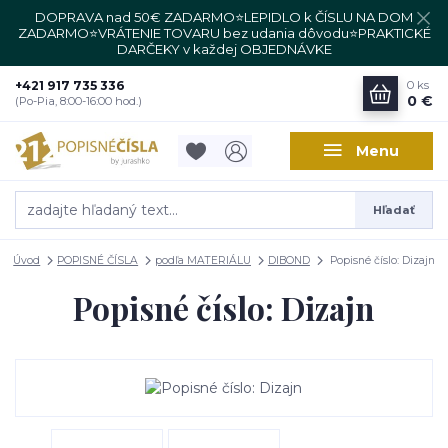
DOPRAVA nad 50€ ZADARMO⭐LEPIDLO k ČÍSLU NA DOM
ZADARMO⭐VRÁTENIE TOVARU bez udania dôvodu⭐PRAKTICKÉ
DARČEKY v každej OBJEDNÁVKE
+421 917 735 336
0
ks
0 €
(Po-Pia, 8:00-16:00 hod.)
Menu
Hľadať
Úvod
POPISNÉ ČÍSLA
podľa MATERIÁLU
DIBOND
Popisné číslo: Dizajn
Popisné číslo: Dizajn