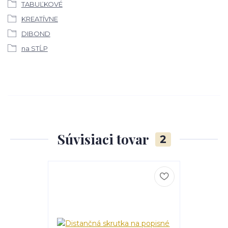
TABUĽKOVÉ
KREATÍVNE
DIBOND
na STĹP
Súvisiaci tovar
2