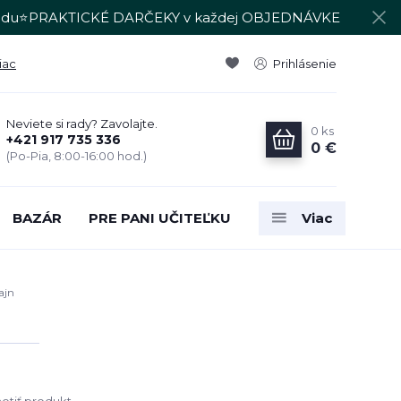
du⭐PRAKTICKÉ DARČEKY v každej OBJEDNÁVKE
iac
Prihlásenie
Neviete si rady? Zavolajte.
0
ks
+421 917 735 336
0 €
(Po-Pia, 8:00-16:00 hod.)
BAZÁR
PRE PANI UČITEĽKU
Viac
ajn