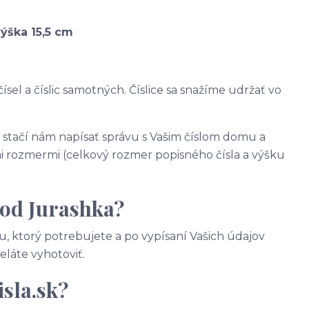
výška 15,5 cm
ísel a číslic samotných. Číslice sa snažíme udržať vo
, stačí nám napísať správu s Vašim číslom domu a
 rozmermi (celkový rozmer popisného čísla a výšku
 od Jurashka?
, ktorý potrebujete a po vypísaní Vašich údajov
želáte vyhotoviť.
sla.sk?