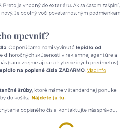
. Preto je vhodný do exteriéru. Ak sa časom zašpiní,
ako nový. Je odolný voči poveternostným podmienkam
cho upevniť?
dla
. Odporúčame nami vyvinuté
lepidlo od
ade dlhoročných skúseností v reklamnej agentúre a
nás (samozrejme aj na uchytenie iných predmetov).
lepidlo na popisné čísla ZADARMO
.
Viac info
tančné šrúby
, ktoré máme v štandardnej ponuke.
úby do košíka.
Nájdete ju tu.
hytenie popisného čísla, kontaktujte nás správou,