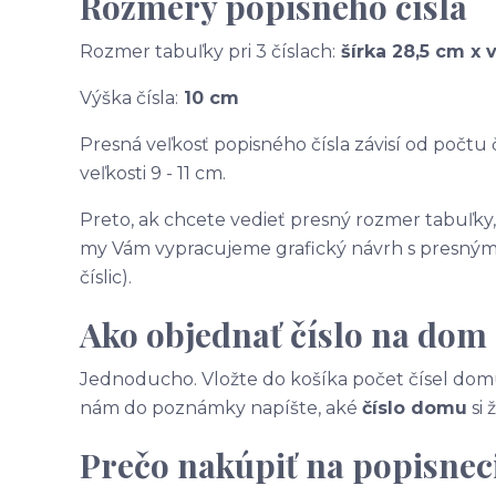
Rozmery popisného čísla
Rozmer tabuľky pri 3 číslach:
šírka 28,5 cm x 
Výška čísla:
10 cm
Presná veľkosť popisného čísla závisí od počtu č
veľkosti 9 - 11 cm.
Preto, ak chcete vedieť presný rozmer tabuľky
my Vám vypracujeme grafický návrh s presnými
číslic).
Ako objednať číslo na dom
Jednoducho. Vložte do košíka počet čísel domu
nám do poznámky napíšte, aké
číslo domu
si 
Prečo nakúpiť na popisneci