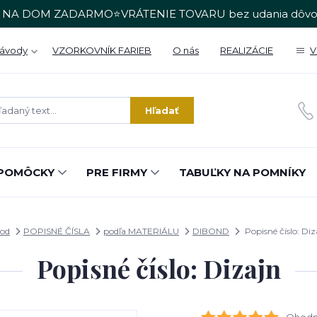
 NA DOM ZADARMO⭐VRÁTENIE TOVARU bez udania dôvo
Návody
VZORKOVNÍK FARIEB
O nás
REALIZÁCIE
V
Hľadať
POMÔCKY
PRE FIRMY
TABUĽKY NA POMNÍKY
od
POPISNÉ ČÍSLA
podľa MATERIÁLU
DIBOND
Popisné číslo: Diz
Popisné číslo: Dizajn