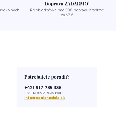
Doprava ZADARMO!
 spokojných
Pri objednávke nad 50€ dopravu hradíme
za Vás!
Potrebujete poradiť?
+421 917 735 336
(Po-Pia, 8:00-16:00 hod.)
info@popisnecisla.sk