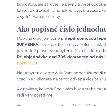
ľahkosťou, ale zároveň je pevný a vysokoodolný
ľahko sa dá očistiť handričkou a vyzerá zase 
a vydrží Vám dlhé roky.
Ako popisné číslo jednodu
Popisné číslo je možné
prilepiť pomocou lepi
JURASHKA
. Toto lepidlo sme vyvinuli na zákl
je vhodné práve na uchytenie čísla na dom od 
Pri objednávke nad 30€ dostanete od nás 
nájdete tu.
Na uchytenie tohto čísla Vám odporúčame
dis
Stačí, keď kliknete na tento odkaz a vložíte šr
Ak neviete, koľko šrúbov Vám bude treba na uc
radi Vám poradíme.