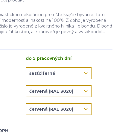
tiť produkt
praktickou dekoráciou pre ešte krajšie bývanie. Toto
čí modernosť a inakosť na 100%. Z čoho je vyrobené
íslo je vyrobené z kvalitného hliníka - dibondu. Dibond
jou ľahkosťou, ale zároveň je pevný a vysokoodol...
do 5 pracovných dní
 DPH