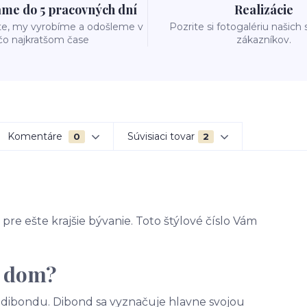
me do 5 pracovných dní
Realizácie
te, my vyrobíme a odošleme v
Pozrite si fotogalériu našich
čo najkratšom čase
zákazníkov.
Komentáre
Súvisiaci tovar
0
2
pre ešte krajšie bývanie. Toto štýlové číslo Vám
a dom?
 - dibondu. Dibond sa vyznačuje hlavne svojou