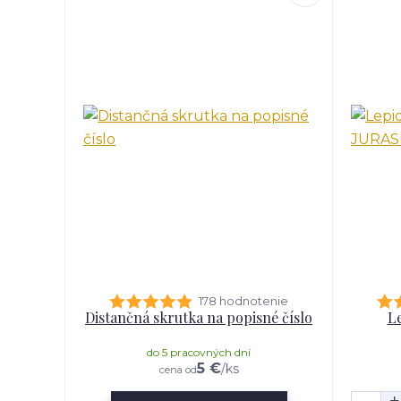
178 hodnotenie
Distančná skrutka na popisné číslo
Le
do 5 pracovných dní
5 €
/
ks
cena od