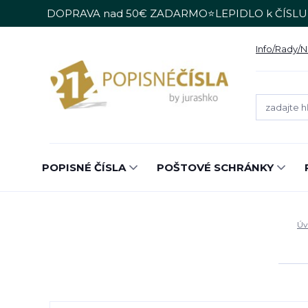
DOPRAVA nad 50€ ZADARMO⭐LEPIDLO k ČÍSLU
Info/Rady/
POPISNÉ ČÍSLA
POŠTOVÉ SCHRÁNKY
Úv