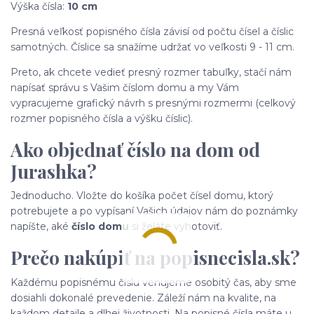
Výška čísla:
10 cm
Presná veľkosť popisného čísla závisí od počtu čísel a číslic
samotných. Číslice sa snažíme udržať vo veľkosti 9 - 11 cm.
Preto, ak chcete vedieť presný rozmer tabuľky, stačí nám
napísať správu s Vašim číslom domu a my Vám
vypracujeme grafický návrh s presnými rozmermi (celkový
rozmer popisného čísla a výšku číslic).
Ako objednať číslo na dom od
Jurashka?
Jednoducho. Vložte do košíka počet čísel domu, ktorý
potrebujete a po vypísaní Vašich údajov nám do poznámky
napíšte, aké
číslo domu
si želáte vyhotoviť.
Prečo nakúpiť na popisnecisla.sk?
Každému popisnému číslu venujeme osobitý čas, aby sme
dosiahli dokonalé prevedenie. Záleží nám na kvalite, na
každom detaile a dlhej životnosti. Na popisné čísla máte u