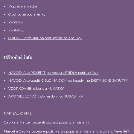
Doprava a platba
Obchodné podmienky
Recenzie
Kontakty
ONLINE Formulár na odstúpenie od zmluvy
Užitočné info
NÁVOD: Ako PRILEPIŤ pomocou LEPIDLA popisné číslo
NÁVOD: Ako osadiť ČÍSLO NA DOM do fasády na DISTANČNÉ SKRUTKY
VZORKOVNÍK dibondu - UKÁŽKY
AKO OBJEDNAŤ číslo na dom od JURASHKA
NAPÍSALI O NÁS:
Gabika a Marcel rozbehli biznis s popisnými číslami
Marcel a Gabika úspešne podnikajú s popisnými číslami na domy. Neveríte?