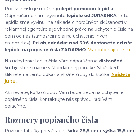
Popisné číslo je možné
prilepiť pomocou lepidla
.
Odporúčame nami vyvinuté
lepidlo od JURASHKA
. Toto
lepidlo sme vyvinuli na základe dlhoročných skúseností v
reklamnej agentúre a je vhodné práve na uchytenie čísla na
dom od nás (samozrejme aj na uchytenie iných
predmetov).
Pri objednávke nad 30€ dostanete od nás
lepidlo na popisné čísla ZADARMO
.
Viac info nájdete tu.
Na uchytenie tohto čísla Vám odporúčame
distančné
šrúby
, ktoré máme v štandardnej ponuke. Stačí, keď
kliknete na tento odkaz a vložíte šrúby do košíka.
Nájdete
ju tu.
Ak neviete, koľko šrúbov Vám bude treba na uchytenie
popisného čísla, kontaktujte nás správou, radi Vám
poradíme.
Rozmery popisného čísla
Rozmer tabuľky pri 3 číslach:
šírka 28,5 cm x výška 15,5 cm