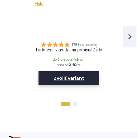
178 hodnotenie
Distančná skrutka na popisné číslo
Lepidl
do 5 pracovných dní
do 
5 €
/
ks
cena od
Zvoliť variant