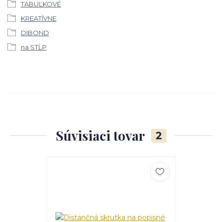
TABUĽKOVÉ
KREATÍVNE
DIBOND
na STĹP
Súvisiaci tovar
2