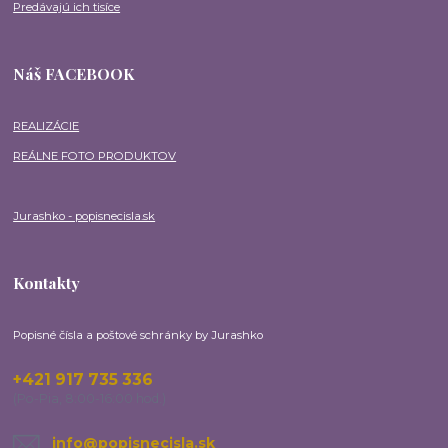
Predávajú ich tisíce
Náš FACEBOOK
REALIZÁCIE
REÁLNE FOTO PRODUKTOV
Jurashko - popisnecisla.sk
Kontakty
Popisné čísla a poštové schránky by Jurashko
+421 917 735 336
(Po-Pia, 8:00-16:00 hod.)
info@popisnecisla.sk