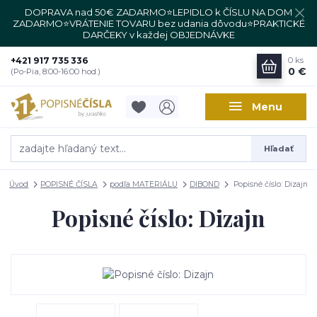
DOPRAVA nad 50€ ZADARMO⭐LEPIDLO k ČÍSLU NA DOM
ZADARMO⭐VRÁTENIE TOVARU bez udania dôvodu⭐PRAKTICKÉ
DARČEKY v každej OBJEDNÁVKE
+421 917 735 336
0
ks
0 €
(Po-Pia, 8:00-16:00 hod.)
Menu
Hľadať
Úvod
POPISNÉ ČÍSLA
podľa MATERIÁLU
DIBOND
Popisné číslo: Dizajn
Popisné číslo: Dizajn