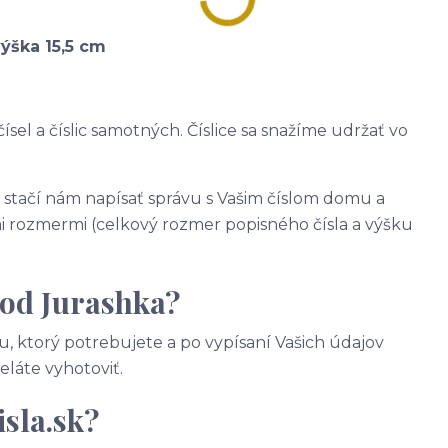
výška 15,5 cm
ísel a číslic samotných. Číslice sa snažíme udržať vo
, stačí nám napísať správu s Vašim číslom domu a
 rozmermi (celkový rozmer popisného čísla a výšku
 od Jurashka?
, ktorý potrebujete a po vypísaní Vašich údajov
želáte vyhotoviť.
sla.sk?