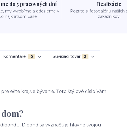
me do 5 pracovných dní
Realizácie
te, my vyrobíme a odošleme v
Pozrite si fotogalériu našich
čo najkratšom čase
zákazníkov.
Komentáre
Súvisiaci tovar
0
2
pre ešte krajšie bývanie. Toto štýlové číslo Vám
a dom?
 - dibondu. Dibond sa vyznačuje hlavne svojou