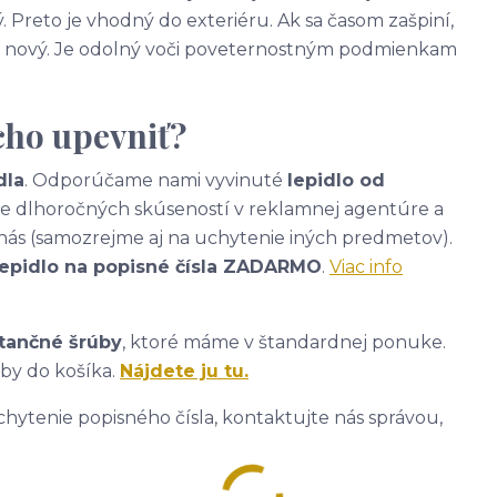
. Preto je vhodný do exteriéru. Ak sa časom zašpiní,
ako nový. Je odolný voči poveternostným podmienkam
cho upevniť?
dla
. Odporúčame nami vyvinuté
lepidlo od
ade dlhoročných skúseností v reklamnej agentúre a
nás (samozrejme aj na uchytenie iných predmetov).
lepidlo na popisné čísla ZADARMO
.
Viac info
tančné šrúby
, ktoré máme v štandardnej ponuke.
úby do košíka.
Nájdete ju tu.
hytenie popisného čísla, kontaktujte nás správou,