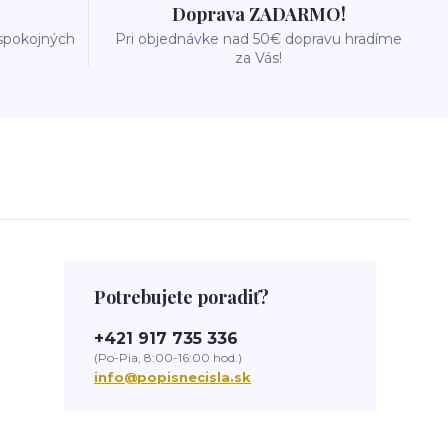
Doprava ZADARMO!
 spokojných
Pri objednávke nad 50€ dopravu hradíme
za Vás!
Potrebujete poradiť?
+421 917 735 336
(Po-Pia, 8:00-16:00 hod.)
info@popisnecisla.sk