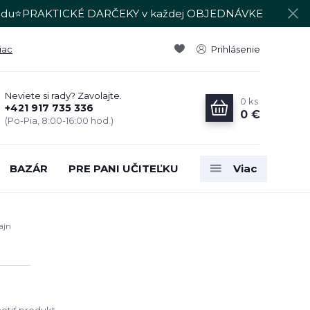
du⭐PRAKTICKÉ DARČEKY v každej OBJEDNÁVKE
iac
Prihlásenie
Neviete si rady? Zavolajte.
0
ks
+421 917 735 336
0 €
(Po-Pia, 8:00-16:00 hod.)
BAZÁR
PRE PANI UČITEĽKU
Viac
ajn