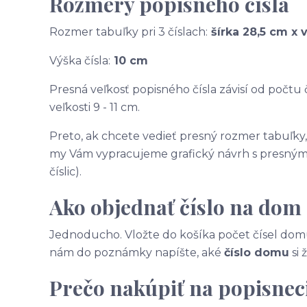
Rozmery popisného čísla
Rozmer tabuľky pri 3 číslach:
šírka 28,5 cm x 
Výška čísla:
10 cm
Presná veľkosť popisného čísla závisí od počtu č
veľkosti 9 - 11 cm.
Preto, ak chcete vedieť presný rozmer tabuľky
my Vám vypracujeme grafický návrh s presnými
číslic).
Ako objednať číslo na dom
Jednoducho. Vložte do košíka počet čísel domu
nám do poznámky napíšte, aké
číslo domu
si 
Prečo nakúpiť na popisneci