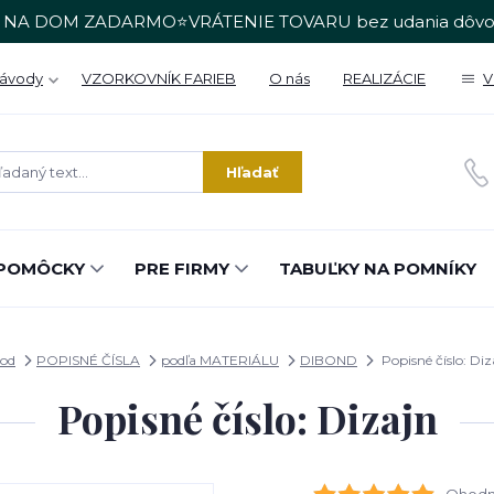
 NA DOM ZADARMO⭐VRÁTENIE TOVARU bez udania dôvo
Návody
VZORKOVNÍK FARIEB
O nás
REALIZÁCIE
V
Hľadať
POMÔCKY
PRE FIRMY
TABUĽKY NA POMNÍKY
od
POPISNÉ ČÍSLA
podľa MATERIÁLU
DIBOND
Popisné číslo: Diz
Popisné číslo: Dizajn