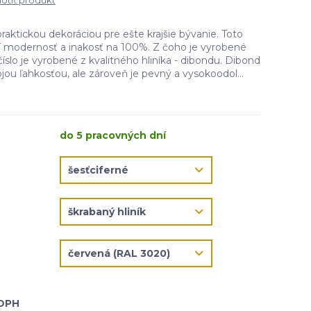
tiť produkt
praktickou dekoráciou pre ešte krajšie bývanie. Toto
čí modernosť a inakosť na 100%. Z čoho je vyrobené
íslo je vyrobené z kvalitného hliníka - dibondu. Dibond
jou ľahkosťou, ale zároveň je pevný a vysokoodol...
do 5 pracovných dní
 DPH