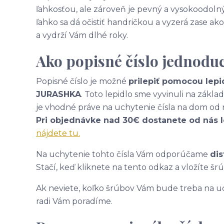
ľahkosťou, ale zároveň je pevný a vysokoodolný
ľahko sa dá očistiť handričkou a vyzerá zase 
a vydrží Vám dlhé roky.
Ako popisné číslo jednodu
Popisné číslo je možné
prilepiť pomocou lepi
JURASHKA
. Toto lepidlo sme vyvinuli na zákl
je vhodné práve na uchytenie čísla na dom od 
Pri objednávke nad 30€ dostanete od nás 
nájdete tu.
Na uchytenie tohto čísla Vám odporúčame
dis
Stačí, keď kliknete na tento odkaz a vložíte šr
Ak neviete, koľko šrúbov Vám bude treba na uc
radi Vám poradíme.