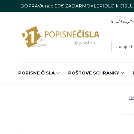
DOPRAVA nad 50€ ZADARMO⭐LEPIDLO k ČÍSLU
Info/Rady/
POPISNÉ ČÍSLA
POŠTOVÉ SCHRÁNKY
Úv