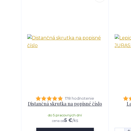
178 hodnotenie
Distančná skrutka na popisné číslo
Le
do 5 pracovných dní
5 €
/
ks
cena od