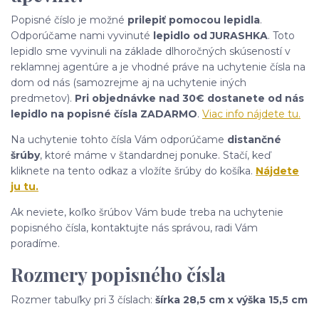
Popisné číslo je možné
prilepiť pomocou lepidla
.
Odporúčame nami vyvinuté
lepidlo od JURASHKA
. Toto
lepidlo sme vyvinuli na základe dlhoročných skúseností v
reklamnej agentúre a je vhodné práve na uchytenie čísla na
dom od nás (samozrejme aj na uchytenie iných
predmetov).
Pri objednávke nad 30€ dostanete od nás
lepidlo na popisné čísla ZADARMO
.
Viac info nájdete tu.
Na uchytenie tohto čísla Vám odporúčame
distančné
šrúby
, ktoré máme v štandardnej ponuke. Stačí, keď
kliknete na tento odkaz a vložíte šrúby do košíka.
Nájdete
ju tu.
Ak neviete, koľko šrúbov Vám bude treba na uchytenie
popisného čísla, kontaktujte nás správou, radi Vám
poradíme.
Rozmery popisného čísla
Rozmer tabuľky pri 3 číslach:
šírka 28,5 cm x výška 15,5 cm