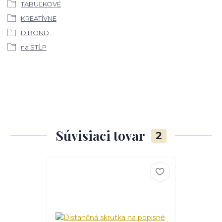
TABUĽKOVÉ
KREATÍVNE
DIBOND
na STĹP
Súvisiaci tovar
2