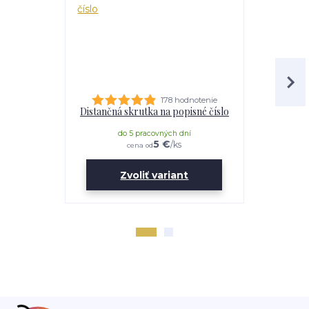
178 hodnotenie
Distančná skrutka na popisné číslo
Lepidl
do 5 pracovných dní
do 
5 €
/
ks
cena od
Zvoliť variant