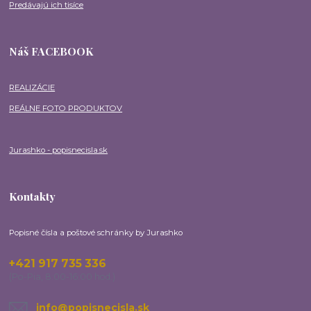
Predávajú ich tisíce
Náš FACEBOOK
REALIZÁCIE
REÁLNE FOTO PRODUKTOV
Jurashko - popisnecisla.sk
Kontakty
Popisné čísla a poštové schránky by Jurashko
+421 917 735 336
(Po-Pia, 8:00-16:00 hod.)
info@popisnecisla.sk