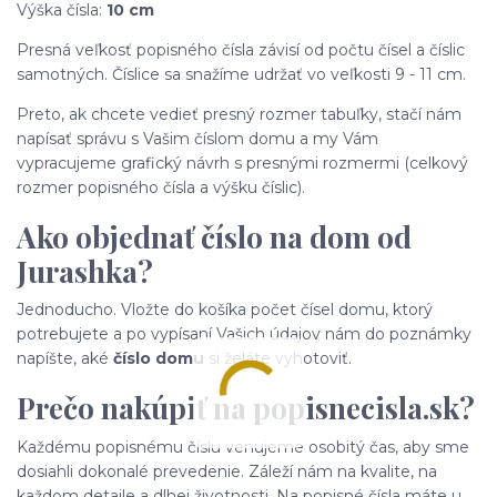
Výška čísla:
10 cm
Presná veľkosť popisného čísla závisí od počtu čísel a číslic
samotných. Číslice sa snažíme udržať vo veľkosti 9 - 11 cm.
Preto, ak chcete vedieť presný rozmer tabuľky, stačí nám
napísať správu s Vašim číslom domu a my Vám
vypracujeme grafický návrh s presnými rozmermi (celkový
rozmer popisného čísla a výšku číslic).
Ako objednať číslo na dom od
Jurashka?
Jednoducho. Vložte do košíka počet čísel domu, ktorý
potrebujete a po vypísaní Vašich údajov nám do poznámky
napíšte, aké
číslo domu
si želáte vyhotoviť.
Prečo nakúpiť na popisnecisla.sk?
Každému popisnému číslu venujeme osobitý čas, aby sme
dosiahli dokonalé prevedenie. Záleží nám na kvalite, na
každom detaile a dlhej životnosti. Na popisné čísla máte u