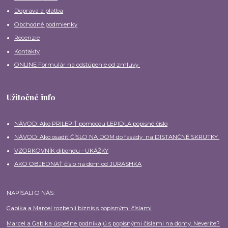
Doprava a platba
Obchodné podmienky
Recenzie
Kontakty
ONLINE Formulár na odstúpenie od zmluvy
Užitočné info
NÁVOD: Ako PRILEPIŤ pomocou LEPIDLA popisné číslo
NÁVOD: Ako osadiť ČÍSLO NA DOM do fasády na DISTANČNÉ SKRUTKY
VZORKOVNÍK dibondu - UKÁŽKY
AKO OBJEDNAŤ číslo na dom od JURASHKA
NAPÍSALI O NÁS:
Gabika a Marcel rozbehli biznis s popisnými číslami
Marcel a Gabika úspešne podnikajú s popisnými číslami na domy. Neveríte?