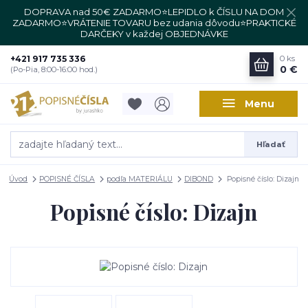
DOPRAVA nad 50€ ZADARMO⭐LEPIDLO k ČÍSLU NA DOM
ZADARMO⭐VRÁTENIE TOVARU bez udania dôvodu⭐PRAKTICKÉ
DARČEKY v každej OBJEDNÁVKE
+421 917 735 336
0
ks
0 €
(Po-Pia, 8:00-16:00 hod.)
Menu
Hľadať
Úvod
POPISNÉ ČÍSLA
podľa MATERIÁLU
DIBOND
Popisné číslo: Dizajn
Popisné číslo: Dizajn