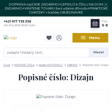
DOPRAVA nad 50€ ZADARMO⭐LEPIDLO k ČÍSLU NA DOM
ZADARMO⭐VRÁTENIE TOVARU bez udania dôvodu⭐PRAKTICKÉ
DARČEKY v každej OBJEDNÁVKE
+421 917 735 336
0
ks
0 €
(Po-Pia, 8:00-16:00 hod.)
Menu
Hľadať
Úvod
POPISNÉ ČÍSLA
podľa MATERIÁLU
DIBOND
Popisné číslo: Dizajn
Popisné číslo: Dizajn