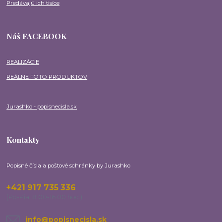
Predávajú ich tisíce
Náš FACEBOOK
REALIZÁCIE
REÁLNE FOTO PRODUKTOV
Jurashko - popisnecisla.sk
Kontakty
Popisné čísla a poštové schránky by Jurashko
+421 917 735 336
(Po-Pia, 8:00-16:00 hod.)
info@popisnecisla.sk