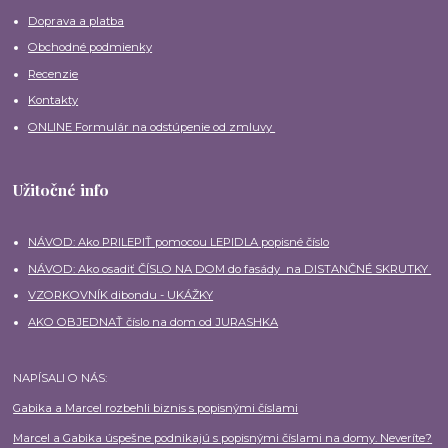
Doprava a platba
Obchodné podmienky
Recenzie
Kontakty
ONLINE Formulár na odstúpenie od zmluvy
Užitočné info
NÁVOD: Ako PRILEPIŤ pomocou LEPIDLA popisné číslo
NÁVOD: Ako osadiť ČÍSLO NA DOM do fasády na DISTANČNÉ SKRUTKY
VZORKOVNÍK dibondu - UKÁŽKY
AKO OBJEDNAŤ číslo na dom od JURASHKA
NAPÍSALI O NÁS:
Gabika a Marcel rozbehli biznis s popisnými číslami
Marcel a Gabika úspešne podnikajú s popisnými číslami na domy. Neveríte?