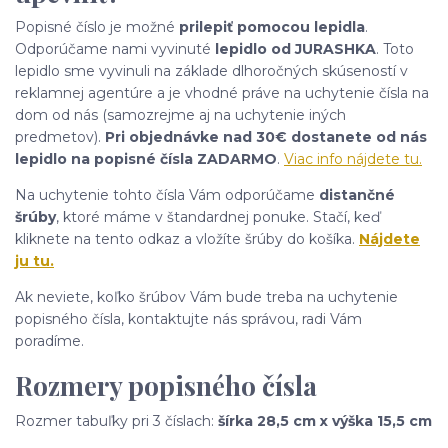
Popisné číslo je možné
prilepiť pomocou lepidla
.
Odporúčame nami vyvinuté
lepidlo od JURASHKA
. Toto
lepidlo sme vyvinuli na základe dlhoročných skúseností v
reklamnej agentúre a je vhodné práve na uchytenie čísla na
dom od nás (samozrejme aj na uchytenie iných
predmetov).
Pri objednávke nad 30€ dostanete od nás
lepidlo na popisné čísla ZADARMO
.
Viac info nájdete tu.
Na uchytenie tohto čísla Vám odporúčame
distančné
šrúby
, ktoré máme v štandardnej ponuke. Stačí, keď
kliknete na tento odkaz a vložíte šrúby do košíka.
Nájdete
ju tu.
Ak neviete, koľko šrúbov Vám bude treba na uchytenie
popisného čísla, kontaktujte nás správou, radi Vám
poradíme.
Rozmery popisného čísla
Rozmer tabuľky pri 3 číslach:
šírka 28,5 cm x výška 15,5 cm