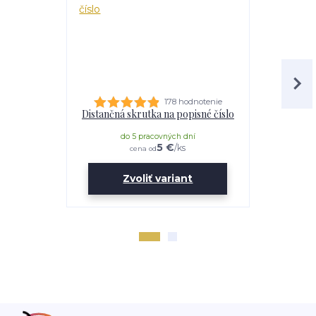
178 hodnotenie
Distančná skrutka na popisné číslo
Lepidl
do 5 pracovných dní
do 
5 €
/
ks
cena od
Zvoliť variant