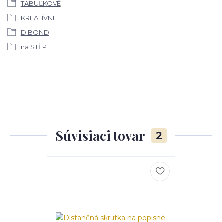
TABUĽKOVÉ
KREATÍVNE
DIBOND
na STĹP
Súvisiaci tovar
2