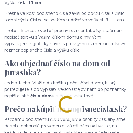
Výška čísla:
10 cm
Presná veľkosť popisného čísla závisí od počtu čísel a číslic
samotných. Číslice sa snažíme udržať vo veľkosti 9 - 11 cm.
Preto, ak chcete vedieť presný rozmer tabuľky, stačí nám
napísať správu s Vašim číslom domu a my Vám
vypracujeme grafický návrh s presnými rozmermi (celkový
rozmer popisného čísla a výšku číslic).
Ako objednať číslo na dom od
Jurashka?
Jednoducho. Vložte do košíka počet čísel domu, ktorý
potrebujete a po vypísaní Vašich údajov nám do poznámky
napíšte, aké
číslo domu
si želáte vyhotoviť.
Prečo nakúpiť na popisnecisla.sk?
Každému popisnému číslu venujeme osobitý čas, aby sme
dosiahli dokonalé prevedenie. Záleží nám na kvalite, na
každom detaile a dlhej životnosti. Na popisné čísla máte u