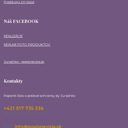
Predávajú ich tisíce
Náš FACEBOOK
REALIZÁCIE
REÁLNE FOTO PRODUKTOV
Jurashko - popisnecisla.sk
Kontakty
Popisné čísla a poštové schránky by Jurashko
+421 917 735 336
(Po-Pia, 8:00-16:00 hod.)
info@popisnecisla.sk