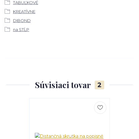
TABUĽKOVÉ
KREATÍVNE
DIBOND
na STĹP
Súvisiaci tovar
2