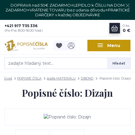
DOPRAVA nad 50€ ZADARMO⭐LEPIDLO k ČÍSLU NA DOM
ZADARMO⭐VRÁTENIE TOVARU bez udania dôvodu⭐PRAKTICKÉ
DARČEKY v každej OBJEDNÁVKE
+421 917 735 336
0
ks
0 €
(Po-Pia, 8:00-16:00 hod.)
Menu
Hľadať
Úvod
POPISNÉ ČÍSLA
podľa MATERIÁLU
DIBOND
Popisné číslo: Dizajn
Popisné číslo: Dizajn