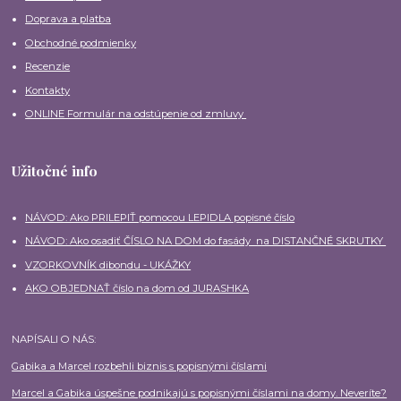
Doprava a platba
Obchodné podmienky
Recenzie
Kontakty
ONLINE Formulár na odstúpenie od zmluvy
Užitočné info
NÁVOD: Ako PRILEPIŤ pomocou LEPIDLA popisné číslo
NÁVOD: Ako osadiť ČÍSLO NA DOM do fasády na DISTANČNÉ SKRUTKY
VZORKOVNÍK dibondu - UKÁŽKY
AKO OBJEDNAŤ číslo na dom od JURASHKA
NAPÍSALI O NÁS:
Gabika a Marcel rozbehli biznis s popisnými číslami
Marcel a Gabika úspešne podnikajú s popisnými číslami na domy. Neveríte?