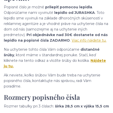
Popisné číslo je možné
prilepiť pomocou lepidla
.
Odporúčame nami vyvinuté
lepidlo od JURASHKA
. Toto
lepidlo sme vyvinuli na základe dlhoročných skúseností v
reklamnej agentúre a je vhodné práve na uchytenie čísla na
dom od nás (samozrejme aj na uchytenie iných
predmetov).
Pri objednávke nad 30€ dostanete od nás
lepidlo na popisné čísla ZADARMO
.
Viac info nájdete tu.
Na uchytenie tohto čísla Vám odporúčame
distančné
šrúby
, ktoré máme v štandardnej ponuke. Stačí, keď
kliknete na tento odkaz a vložíte šrúby do košíka.
Nájdete
ju tu.
Ak neviete, koľko šrúbov Vám bude treba na uchytenie
popisného čísla, kontaktujte nás správou, radi Vám
poradíme.
Rozmery popisného čísla
Rozmer tabuľky pri 3 číslach:
šírka 28,5 cm x výška 15,5 cm