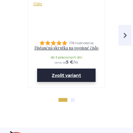
178 hodnotenie
Distančná skrutka na popisné číslo
Lepidl
do 5 pracovných dní
do 
5 €
/
ks
cena od
Zvoliť variant