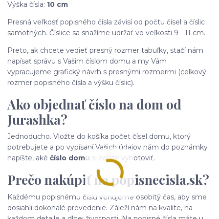
Výška čísla:
10 cm
Presná veľkosť popisného čísla závisí od počtu čísel a číslic
samotných. Číslice sa snažíme udržať vo veľkosti 9 - 11 cm.
Preto, ak chcete vedieť presný rozmer tabuľky, stačí nám
napísať správu s Vašim číslom domu a my Vám
vypracujeme grafický návrh s presnými rozmermi (celkový
rozmer popisného čísla a výšku číslic).
Ako objednať číslo na dom od
Jurashka?
Jednoducho. Vložte do košíka počet čísel domu, ktorý
potrebujete a po vypísaní Vašich údajov nám do poznámky
napíšte, aké
číslo domu
si želáte vyhotoviť.
Prečo nakúpiť na popisnecisla.sk?
Každému popisnému číslu venujeme osobitý čas, aby sme
dosiahli dokonalé prevedenie. Záleží nám na kvalite, na
každom detaile a dlhej životnosti. Na popisné čísla máte u