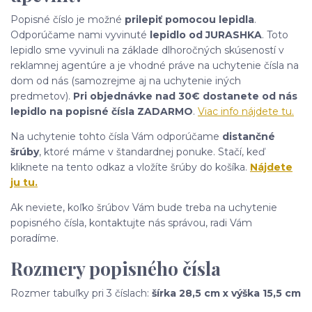
Popisné číslo je možné
prilepiť pomocou lepidla
.
Odporúčame nami vyvinuté
lepidlo od JURASHKA
. Toto
lepidlo sme vyvinuli na základe dlhoročných skúseností v
reklamnej agentúre a je vhodné práve na uchytenie čísla na
dom od nás (samozrejme aj na uchytenie iných
predmetov).
Pri objednávke nad 30€ dostanete od nás
lepidlo na popisné čísla ZADARMO
.
Viac info nájdete tu.
Na uchytenie tohto čísla Vám odporúčame
distančné
šrúby
, ktoré máme v štandardnej ponuke. Stačí, keď
kliknete na tento odkaz a vložíte šrúby do košíka.
Nájdete
ju tu.
Ak neviete, koľko šrúbov Vám bude treba na uchytenie
popisného čísla, kontaktujte nás správou, radi Vám
poradíme.
Rozmery popisného čísla
Rozmer tabuľky pri 3 číslach:
šírka 28,5 cm x výška 15,5 cm