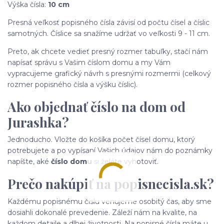
Výška čísla:
10 cm
Presná veľkosť popisného čísla závisí od počtu čísel a číslic
samotných. Číslice sa snažíme udržať vo veľkosti 9 - 11 cm.
Preto, ak chcete vedieť presný rozmer tabuľky, stačí nám
napísať správu s Vašim číslom domu a my Vám
vypracujeme grafický návrh s presnými rozmermi (celkový
rozmer popisného čísla a výšku číslic).
Ako objednať číslo na dom od
Jurashka?
Jednoducho. Vložte do košíka počet čísel domu, ktorý
potrebujete a po vypísaní Vašich údajov nám do poznámky
napíšte, aké
číslo domu
si želáte vyhotoviť.
Prečo nakúpiť na popisnecisla.sk?
Každému popisnému číslu venujeme osobitý čas, aby sme
dosiahli dokonalé prevedenie. Záleží nám na kvalite, na
každom detaile a dlhej životnosti. Na popisné čísla máte u