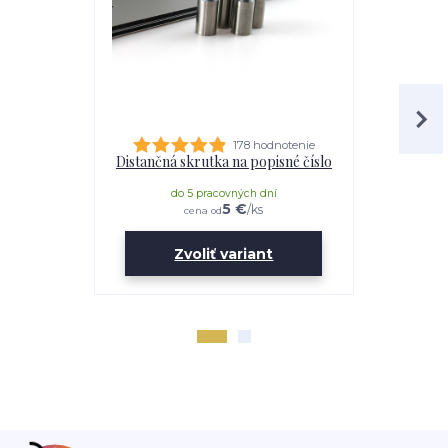
178 hodnotenie
Distančná skrutka na popisné číslo
Lepidl
do 5 pracovných dní
do 
5 €
/
ks
cena od
Zvoliť variant