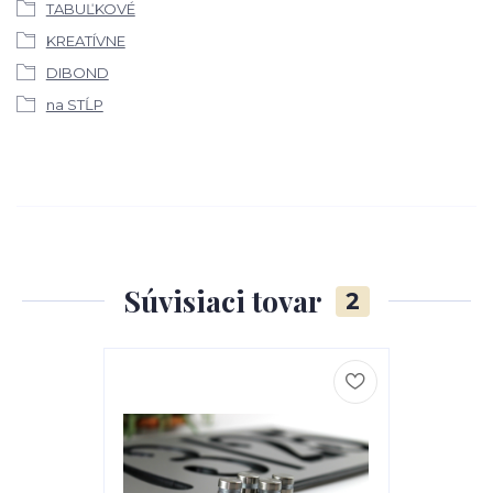
TABUĽKOVÉ
KREATÍVNE
DIBOND
na STĹP
Súvisiaci tovar
2