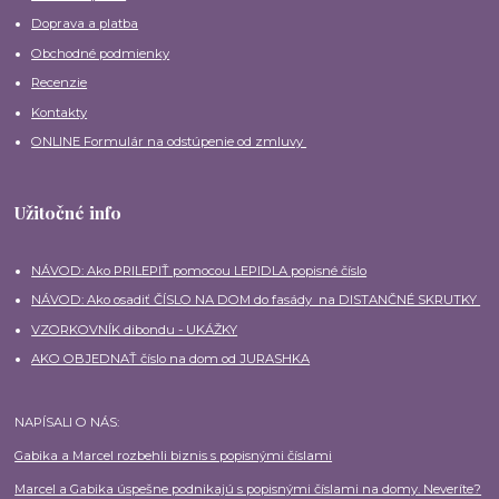
Doprava a platba
Obchodné podmienky
Recenzie
Kontakty
ONLINE Formulár na odstúpenie od zmluvy
Užitočné info
NÁVOD: Ako PRILEPIŤ pomocou LEPIDLA popisné číslo
NÁVOD: Ako osadiť ČÍSLO NA DOM do fasády na DISTANČNÉ SKRUTKY
VZORKOVNÍK dibondu - UKÁŽKY
AKO OBJEDNAŤ číslo na dom od JURASHKA
NAPÍSALI O NÁS:
Gabika a Marcel rozbehli biznis s popisnými číslami
Marcel a Gabika úspešne podnikajú s popisnými číslami na domy. Neveríte?