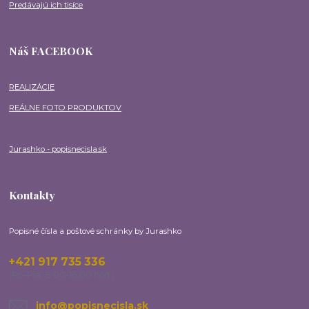
Predávajú ich tisíce
Náš FACEBOOK
REALIZÁCIE
REÁLNE FOTO PRODUKTOV
Jurashko - popisnecisla.sk
Kontakty
Popisné čísla a poštové schránky by Jurashko
+421 917 735 336
(Po-Pia, 8:00-16:00 hod.)
info@popisnecisla.sk