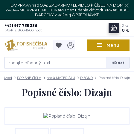
DOPRAVA nad 50€ ZADARMO⭐LEPIDLO k ČÍSLU NA DOM
ZADARMO⭐VRÁTENIE TOVARU bez udania dôvodu⭐PRAKTICKÉ
DARČEKY v každej OBJEDNÁVKE
+421 917 735 336
0
ks
0 €
(Po-Pia, 8:00-16:00 hod.)
Menu
Hľadať
Úvod
POPISNÉ ČÍSLA
podľa MATERIÁLU
DIBOND
Popisné číslo: Dizajn
Popisné číslo: Dizajn