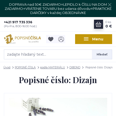
DOPRAVA nad 50€ ZADARMO⭐LEPIDLO k ČÍSLU NA DOM
ZADARMO⭐VRÁTENIE TOVARU bez udania dôvodu⭐PRAKTICKÉ
DARČEKY v každej OBJEDNÁVKE
+421 917 735 336
0
ks
0 €
(Po-Pia, 8:00-16:00 hod.)
Menu
Hľadať
Úvod
POPISNÉ ČÍSLA
podľa MATERIÁLU
DIBOND
Popisné číslo: Dizajn
Popisné číslo: Dizajn