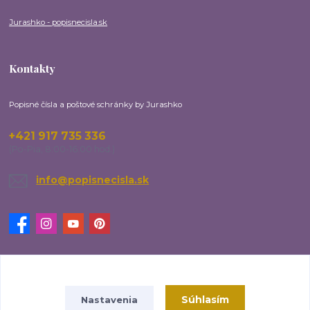
Jurashko - popisnecisla.sk
Kontakty
Popisné čísla a poštové schránky by Jurashko
+421 917 735 336
(Po-Pia, 8:00-16:00 hod.)
info@popisnecisla.sk
Upravit sběr cookies.
Súhlasím
Nastavenia