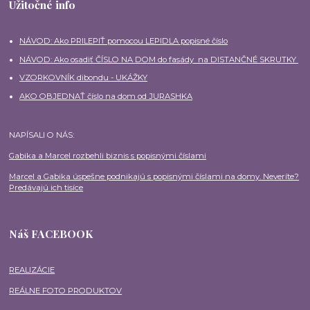
Užitočné info
NÁVOD: Ako PRILEPIŤ pomocou LEPIDLA popisné číslo
NÁVOD: Ako osadiť ČÍSLO NA DOM do fasády na DISTANČNÉ SKRUTKY
VZORKOVNÍK dibondu - UKÁŽKY
AKO OBJEDNAŤ číslo na dom od JURASHKA
NAPÍSALI O NÁS:
Gabika a Marcel rozbehli biznis s popisnými číslami
Marcel a Gabika úspešne podnikajú s popisnými číslami na domy. Neveríte?
Predávajú ich tisíce
Náš FACEBOOK
REALIZÁCIE
REÁLNE FOTO PRODUKTOV