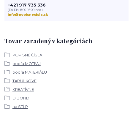
+421 917 735 336
(Po-Pia, 8:00-16:00 hod.)
info@popisnecisla.sk
Tovar zaradený v kategóriách
POPISNÉ ČÍSLA
podľa MOTÍVU
podľa MATERIÁLU
TABUĽKOVÉ
KREATÍVNE
DIBOND
na STĹP