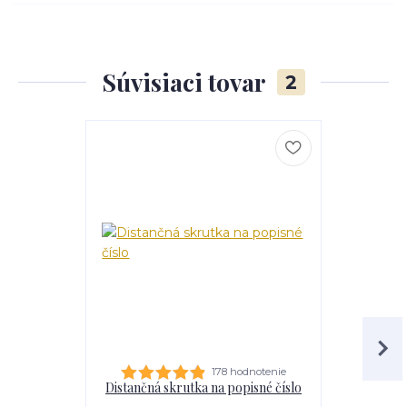
Súvisiaci tovar
2
178 hodnotenie
Distančná skrutka na popisné číslo
Lepidl