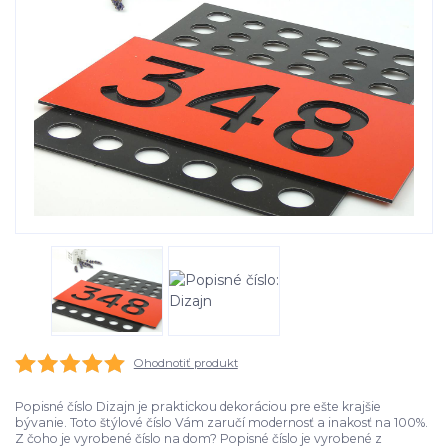
Ohodnotiť produkt
Popisné číslo Dizajn je praktickou dekoráciou pre ešte krajšie
bývanie. Toto štýlové číslo Vám zaručí modernosť a inakosť na 100%.
Z čoho je vyrobené číslo na dom? Popisné číslo je vyrobené z