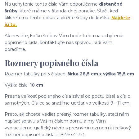
Na uchytenie tohto čísla Vám odporúčame
distančné
šrúby
, ktoré máme v štandardnej ponuke. Stačí, keď
kliknete na tento odkaz a vložíte šrúby do košíka.
Nájdete
ju tu.
Ak neviete, koľko šrúbov Vám bude treba na uchytenie
popisného čísla, kontaktujte nás správou, radi Vám
poradíme.
Rozmery popisného čísla
Rozmer tabuľky pri 3 číslach:
šírka 28,5 cm x výška 15,5 cm
Výška čísla:
10 cm
Presná veľkosť popisného čísla závisí od počtu čísel a číslic
samotných. Číslice sa snažíme udržať vo veľkosti 9 - 11 cm.
Preto, ak chcete vedieť presný rozmer tabuľky, stačí nám
napísať správu s Vašim číslom domu a my Vám
vypracujeme grafický návrh s presnými rozmermi (celkový
rozmer popisného čísla a výšku číslic).