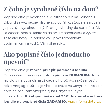
Z čoho je vyrobené číslo na dom?
Popisné číslo je vyrobené z kvalitného hliníka - dibondu.
Dibond sa vyznačuje hlavne svojou ľahkosťou, ale zároveň
je pevný a vysokoodolný. Preto je vhodný do exteriéru. Ak
sa časom zašpiní, ľahko sa dá očistiť handričkou a vyzerá
zase ako nový. Je odolný voči poveternostným
podmienkam a vydrží Vám dlhé roky.
Ako popisné číslo jednoducho
upevniť?
Popisné číslo je možné
prilepiť pomocou lepidla
.
Odporúčame nami vyvinuté
lepidlo od JURASHKA
. Toto
lepidlo sme vyvinuli na základe dlhoročných skúseností v
reklamnej agentúre a je vhodné práve na uchytenie čísla na
dom od nás (samozrejme aj na uchytenie iných
predmetov).
Pri objednávke nad 30€ dostanete od nás
lepidlo na popisné čísla ZADARMO
.
Viac info nájdete tu.