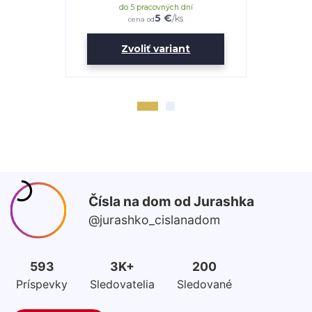
do 5 pracovných dní
do 
5 €
/
ks
cena od
Zvoliť variant