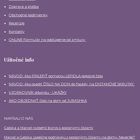
Doprava a platba
Obchodné podmienky
Recenzie
Kontakty
ONLINE Formulár na odstúpenie od zmluvy
Užitočné info
NÁVOD: Ako PRILEPIŤ pomocou LEPIDLA popisné číslo
NÁVOD: Ako osadiť ČÍSLO NA DOM do fasády na DISTANČNÉ SKRUTKY
VZORKOVNÍK dibondu - UKÁŽKY
AKO OBJEDNAŤ číslo na dom od JURASHKA
NAPÍSALI O NÁS:
Gabika a Marcel rozbehli biznis s popisnými číslami
Marcel a Gabika úspešne podnikajú s popisnými číslami na domy. Neveríte?