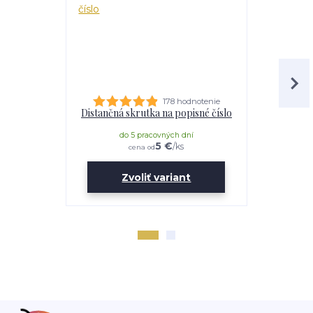
178 hodnotenie
Distančná skrutka na popisné číslo
Lepidl
do 5 pracovných dní
do 
5 €
/
ks
cena od
Zvoliť variant