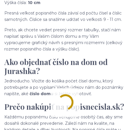
Výška čísla:
10 cm
Presná veľkosť popisného čísla závisí od počtu čísel a číslic
samotných. Číslice sa snažíme udržať vo veľkosti 9 - 11 cm.
Preto, ak chcete vedieť presný rozmer tabuľky, stačí nám
napísať správu s Vašim číslom domu a my Vám
vypracujeme grafický návrh s presnými rozmermi (celkový
rozmer popisného čísla a výšku číslic).
Ako objednať číslo na dom od
Jurashka?
Jednoducho. Vložte do košíka počet čísel domu, ktorý
potrebujete a po vypísaní Vašich údajov nám do poznámky
napíšte, aké
číslo domu
si želáte vyhotoviť.
Prečo nakúpiť na popisnecisla.sk?
Každému popisnému číslu venujeme osobitý čas, aby sme
dosiahli dokonalé prevedenie. Záleží nám na kvalite, na
každom detaile a dlhej životnosti. Na popisné čísla máte u