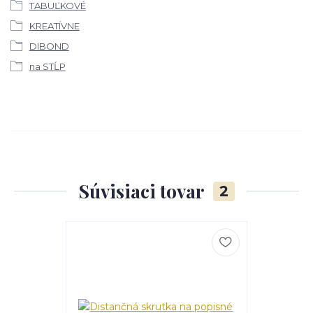
TABUĽKOVÉ
KREATÍVNE
DIBOND
na STĹP
Súvisiaci tovar
2