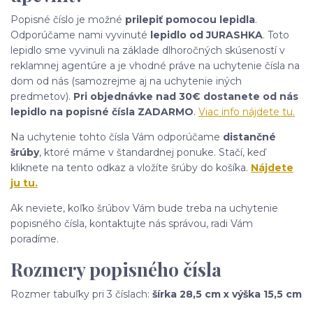
Popisné číslo je možné
prilepiť pomocou lepidla
.
Odporúčame nami vyvinuté
lepidlo od JURASHKA
. Toto
lepidlo sme vyvinuli na základe dlhoročných skúseností v
reklamnej agentúre a je vhodné práve na uchytenie čísla na
dom od nás (samozrejme aj na uchytenie iných
predmetov).
Pri objednávke nad 30€ dostanete od nás
lepidlo na popisné čísla ZADARMO
.
Viac info nájdete tu.
Na uchytenie tohto čísla Vám odporúčame
distančné
šrúby
, ktoré máme v štandardnej ponuke. Stačí, keď
kliknete na tento odkaz a vložíte šrúby do košíka.
Nájdete
ju tu.
Ak neviete, koľko šrúbov Vám bude treba na uchytenie
popisného čísla, kontaktujte nás správou, radi Vám
poradíme.
Rozmery popisného čísla
Rozmer tabuľky pri 3 číslach:
šírka 28,5 cm x výška 15,5 cm