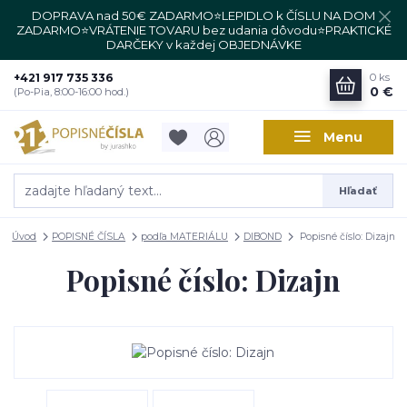
DOPRAVA nad 50€ ZADARMO⭐LEPIDLO k ČÍSLU NA DOM
ZADARMO⭐VRÁTENIE TOVARU bez udania dôvodu⭐PRAKTICKÉ
DARČEKY v každej OBJEDNÁVKE
+421 917 735 336
0
ks
0 €
(Po-Pia, 8:00-16:00 hod.)
Menu
Hľadať
Úvod
POPISNÉ ČÍSLA
podľa MATERIÁLU
DIBOND
Popisné číslo: Dizajn
Popisné číslo: Dizajn