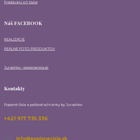
Predávajú ich tisíce
Náš FACEBOOK
REALIZÁCIE
REÁLNE FOTO PRODUKTOV
Jurashko - popisnecisla.sk
Kontakty
Popisné čísla a poštové schránky by Jurashko
+421 917 735 336
(Po-Pia, 8:00-16:00 hod.)
info@popisnecisla.sk