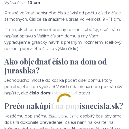
Výška čísla:
10 cm
Presná veľkosť popisného čísla závisí od počtu čísel a číslic
samotných. Číslice sa snažíme udržať vo veľkosti 9 - 11 cm.
Preto, ak chcete vedieť presný rozmer tabuľky, stačí nám
napísať správu s Vašim číslom domu a my Vám
vypracujeme grafický návrh s presnými rozmermi (celkový
rozmer popisného čísla a výšku číslic).
Ako objednať číslo na dom od
Jurashka?
Jednoducho. Vložte do košíka počet čísel domu, ktorý
potrebujete a po vypísaní Vašich údajov nám do poznámky
napíšte, aké
číslo domu
si želáte vyhotoviť.
Prečo nakúpiť na popisnecisla.sk?
Každému popisnému číslu venujeme osobitý čas, aby sme
dosiahli dokonalé prevedenie. Záleží nám na kvalite, na
každom detaile a dlhej životnosti. Na popisné čísla máte u