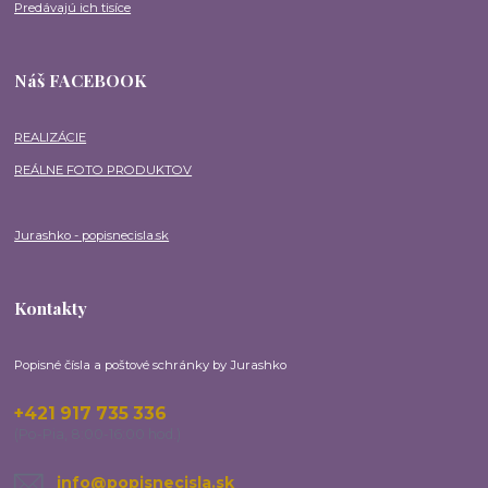
Predávajú ich tisíce
Náš FACEBOOK
REALIZÁCIE
REÁLNE FOTO PRODUKTOV
Jurashko - popisnecisla.sk
Kontakty
Popisné čísla a poštové schránky by Jurashko
+421 917 735 336
(Po-Pia, 8:00-16:00 hod.)
info@popisnecisla.sk