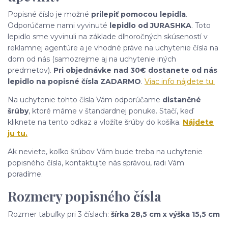
Popisné číslo je možné
prilepiť pomocou lepidla
.
Odporúčame nami vyvinuté
lepidlo od JURASHKA
. Toto
lepidlo sme vyvinuli na základe dlhoročných skúseností v
reklamnej agentúre a je vhodné práve na uchytenie čísla na
dom od nás (samozrejme aj na uchytenie iných
predmetov).
Pri objednávke nad 30€ dostanete od nás
lepidlo na popisné čísla ZADARMO
.
Viac info nájdete tu.
Na uchytenie tohto čísla Vám odporúčame
distančné
šrúby
, ktoré máme v štandardnej ponuke. Stačí, keď
kliknete na tento odkaz a vložíte šrúby do košíka.
Nájdete
ju tu.
Ak neviete, koľko šrúbov Vám bude treba na uchytenie
popisného čísla, kontaktujte nás správou, radi Vám
poradíme.
Rozmery popisného čísla
Rozmer tabuľky pri 3 číslach:
šírka 28,5 cm x výška 15,5 cm