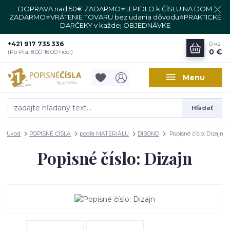
DOPRAVA nad 50€ ZADARMO⭐LEPIDLO k ČÍSLU NA DOM
ZADARMO⭐VRÁTENIE TOVARU bez udania dôvodu⭐PRAKTICKÉ
DARČEKY v každej OBJEDNÁVKE
+421 917 735 336
0
ks
0 €
(Po-Pia, 8:00-16:00 hod.)
Menu
Hľadať
Úvod
POPISNÉ ČÍSLA
podľa MATERIÁLU
DIBOND
Popisné číslo: Dizajn
Popisné číslo: Dizajn