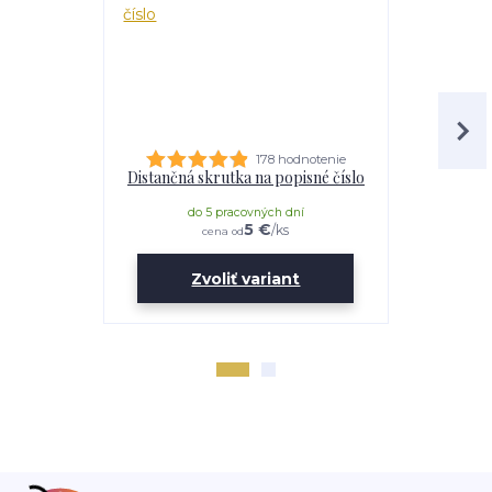
178 hodnotenie
Distančná skrutka na popisné číslo
Lepidl
do 5 pracovných dní
do 
5 €
/
ks
cena od
Zvoliť variant