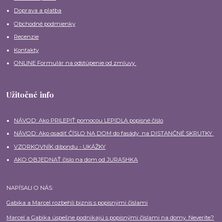
Doprava a platba
Obchodné podmienky
Recenzie
Kontakty
ONLINE Formulár na odstúpenie od zmluvy
Užitočné info
NÁVOD: Ako PRILEPIŤ pomocou LEPIDLA popisné číslo
NÁVOD: Ako osadiť ČÍSLO NA DOM do fasády na DISTANČNÉ SKRUTKY
VZORKOVNÍK dibondu - UKÁŽKY
AKO OBJEDNAŤ číslo na dom od JURASHKA
NAPÍSALI O NÁS:
Gabika a Marcel rozbehli biznis s popisnými číslami
Marcel a Gabika úspešne podnikajú s popisnými číslami na domy. Neveríte?