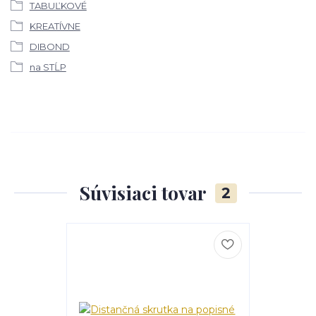
TABUĽKOVÉ
KREATÍVNE
DIBOND
na STĹP
Súvisiaci tovar
2