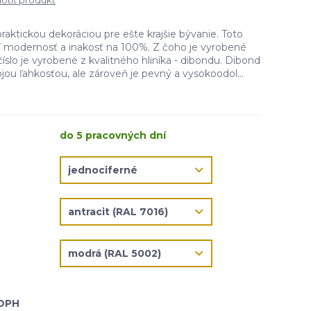
tiť produkt
praktickou dekoráciou pre ešte krajšie bývanie. Toto
čí modernosť a inakosť na 100%. Z čoho je vyrobené
íslo je vyrobené z kvalitného hliníka - dibondu. Dibond
jou ľahkosťou, ale zároveň je pevný a vysokoodol...
do 5 pracovných dní
 DPH