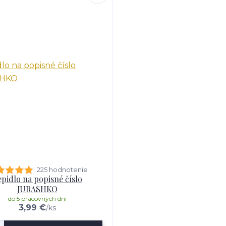
225 hodnotenie
pidlo na popisné číslo
JURASHKO
do 5 pracovných dní
3,99 €
/
ks