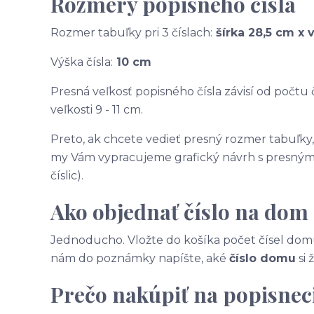
Rozmery popisného čísla
Rozmer tabuľky pri 3 číslach:
šírka 28,5 cm x 
Výška čísla:
10 cm
Presná veľkosť popisného čísla závisí od počtu č
veľkosti 9 - 11 cm.
Preto, ak chcete vedieť presný rozmer tabuľky
my Vám vypracujeme grafický návrh s presnými
číslic).
Ako objednať číslo na dom
Jednoducho. Vložte do košíka počet čísel domu
nám do poznámky napíšte, aké
číslo domu
si 
Prečo nakúpiť na popisneci