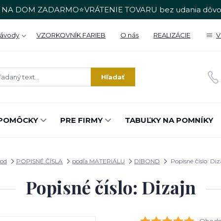
 NA DOM ZADARMO⭐VRÁTENIE TOVARU bez udania dôvo
Návody
VZORKOVNÍK FARIEB
O nás
REALIZÁCIE
V
Hľadať
POMÔCKY
PRE FIRMY
TABUĽKY NA POMNÍKY
od
POPISNÉ ČÍSLA
podľa MATERIÁLU
DIBOND
Popisné číslo: Diz
Popisné číslo: Dizajn