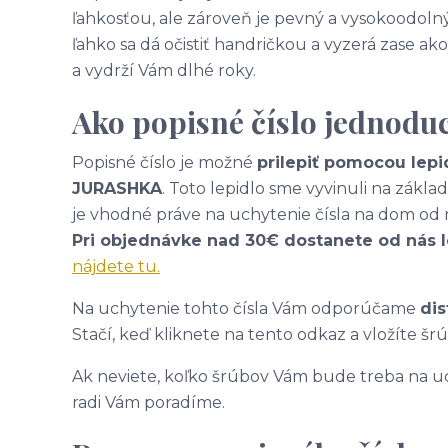
ľahkosťou, ale zároveň je pevný a vysokoodolný
ľahko sa dá očistiť handričkou a vyzerá zase 
a vydrží Vám dlhé roky.
Ako popisné číslo jednodu
Popisné číslo je možné
prilepiť pomocou lepi
JURASHKA
. Toto lepidlo sme vyvinuli na zákl
je vhodné práve na uchytenie čísla na dom od 
Pri objednávke nad 30€ dostanete od nás 
nájdete tu.
Na uchytenie tohto čísla Vám odporúčame
dis
Stačí, keď kliknete na tento odkaz a vložíte šr
Ak neviete, koľko šrúbov Vám bude treba na uc
radi Vám poradíme.