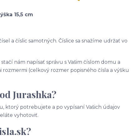
výška 15,5 cm
ísel a číslic samotných. Číslice sa snažíme udržať vo
, stačí nám napísať správu s Vašim číslom domu a
 rozmermi (celkový rozmer popisného čísla a výšku
 od Jurashka?
, ktorý potrebujete a po vypísaní Vašich údajov
želáte vyhotoviť.
sla.sk?