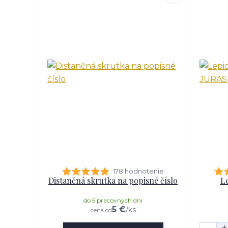
178 hodnotenie
Distančná skrutka na popisné číslo
Le
do 5 pracovných dní
5 €
/
ks
cena od