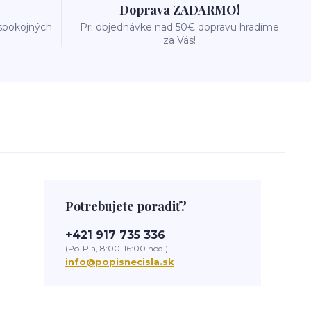
Doprava ZADARMO!
 spokojných
Pri objednávke nad 50€ dopravu hradíme
za Vás!
Potrebujete poradiť?
+421 917 735 336
(Po-Pia, 8:00-16:00 hod.)
info@popisnecisla.sk