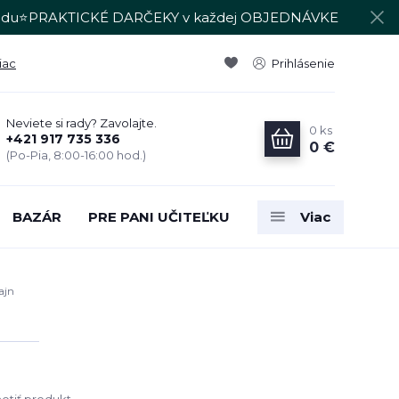
du⭐PRAKTICKÉ DARČEKY v každej OBJEDNÁVKE
iac
Prihlásenie
Neviete si rady? Zavolajte.
0
ks
+421 917 735 336
0 €
(Po-Pia, 8:00-16:00 hod.)
BAZÁR
PRE PANI UČITEĽKU
Viac
ajn