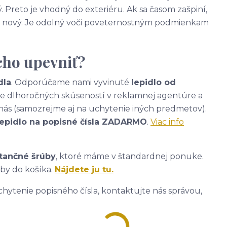
. Preto je vhodný do exteriéru. Ak sa časom zašpiní,
ako nový. Je odolný voči poveternostným podmienkam
cho upevniť?
dla
. Odporúčame nami vyvinuté
lepidlo od
ade dlhoročných skúseností v reklamnej agentúre a
nás (samozrejme aj na uchytenie iných predmetov).
lepidlo na popisné čísla ZADARMO
.
Viac info
tančné šrúby
, ktoré máme v štandardnej ponuke.
úby do košíka.
Nájdete ju tu.
hytenie popisného čísla, kontaktujte nás správou,