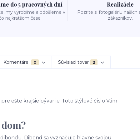
me do 5 pracovných dní
Realizácie
te, my vyrobíme a odošleme v
Pozrite si fotogalériu našich
čo najkratšom čase
zákazníkov.
Komentáre
Súvisiaci tovar
0
2
pre ešte krajšie bývanie. Toto štýlové číslo Vám
a dom?
 - dibondu. Dibond sa vyznačuje hlavne svojou