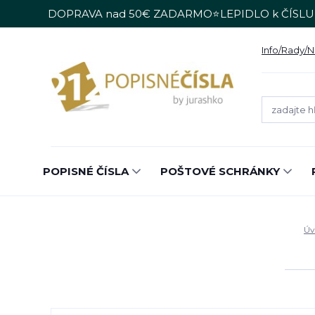
DOPRAVA nad 50€ ZADARMO⭐LEPIDLO k ČÍSLU
Info/Rady/
POPISNÉ ČÍSLA
POŠTOVÉ SCHRÁNKY
Úv