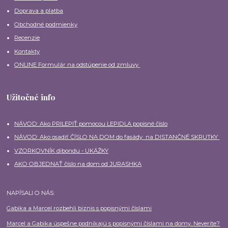
Doprava a platba
Obchodné podmienky
Recenzie
Kontakty
ONLINE Formulár na odstúpenie od zmluvy
Užitočné info
NÁVOD: Ako PRILEPIŤ pomocou LEPIDLA popisné číslo
NÁVOD: Ako osadiť ČÍSLO NA DOM do fasády na DISTANČNÉ SKRUTKY
VZORKOVNÍK dibondu - UKÁŽKY
AKO OBJEDNAŤ číslo na dom od JURASHKA
NAPÍSALI O NÁS:
Gabika a Marcel rozbehli biznis s popisnými číslami
Marcel a Gabika úspešne podnikajú s popisnými číslami na domy. Neveríte?