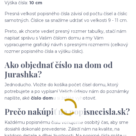
Výška čísla:
10 cm
Presná veľkosť popisného čísla závisí od počtu čísel a číslic
samotných. Číslice sa snažíme udržať vo veľkosti 9 - 11 cm.
Preto, ak chcete vedieť presný rozmer tabuľky, stačí nám
napísať správu s Vašim číslom domu a my Vám
vypracujeme grafický návrh s presnými rozmermi (celkový
rozmer popisného čísla a výšku číslic).
Ako objednať číslo na dom od
Jurashka?
Jednoducho. Vložte do košíka počet čísel domu, ktorý
potrebujete a po vypísaní Vašich údajov nám do poznámky
napíšte, aké
číslo domu
si želáte vyhotoviť.
Prečo nakúpiť na popisnecisla.sk?
Každému popisnému číslu venujeme osobitý čas, aby sme
dosiahli dokonalé prevedenie. Záleží nám na kvalite, na
každom detaile a dlhej životnosti. Na popisné čísla máte u