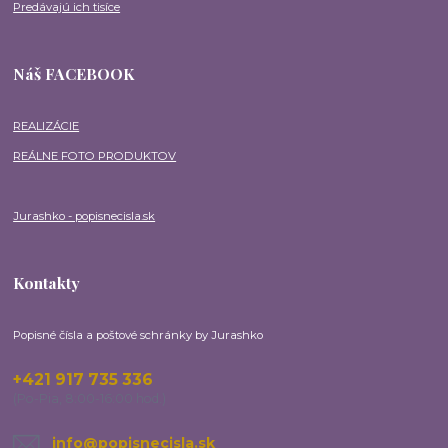
Predávajú ich tisíce
Náš FACEBOOK
REALIZÁCIE
REÁLNE FOTO PRODUKTOV
Jurashko - popisnecisla.sk
Kontakty
Popisné čísla a poštové schránky by Jurashko
+421 917 735 336
(Po-Pia, 8:00-16:00 hod.)
info@popisnecisla.sk