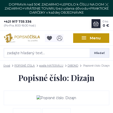
DOPRAVA nad 50€ ZADARMO⭐LEPIDLO k ČÍSLU NA DOM
ZADARMO⭐VRÁTENIE TOVARU bez udania dôvodu⭐PRAKTICKÉ
DARČEKY v každej OBJEDNÁVKE
+421 917 735 336
0
ks
0 €
(Po-Pia, 8:00-16:00 hod.)
Menu
Hľadať
Úvod
POPISNÉ ČÍSLA
podľa MATERIÁLU
DIBOND
Popisné číslo: Dizajn
Popisné číslo: Dizajn