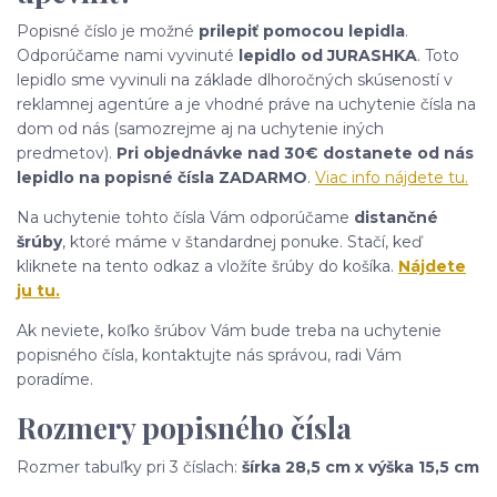
Popisné číslo je možné
prilepiť pomocou lepidla
.
Odporúčame nami vyvinuté
lepidlo od JURASHKA
. Toto
lepidlo sme vyvinuli na základe dlhoročných skúseností v
reklamnej agentúre a je vhodné práve na uchytenie čísla na
dom od nás (samozrejme aj na uchytenie iných
predmetov).
Pri objednávke nad 30€ dostanete od nás
lepidlo na popisné čísla ZADARMO
.
Viac info nájdete tu.
Na uchytenie tohto čísla Vám odporúčame
distančné
šrúby
, ktoré máme v štandardnej ponuke. Stačí, keď
kliknete na tento odkaz a vložíte šrúby do košíka.
Nájdete
ju tu.
Ak neviete, koľko šrúbov Vám bude treba na uchytenie
popisného čísla, kontaktujte nás správou, radi Vám
poradíme.
Rozmery popisného čísla
Rozmer tabuľky pri 3 číslach:
šírka 28,5 cm x výška 15,5 cm