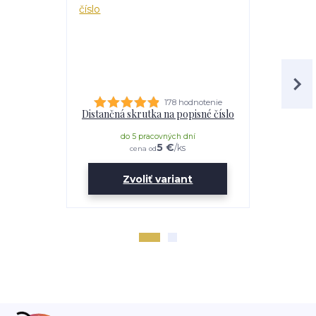
178 hodnotenie
Distančná skrutka na popisné číslo
Lepidl
do 5 pracovných dní
do 
5 €
/
ks
cena od
Zvoliť variant