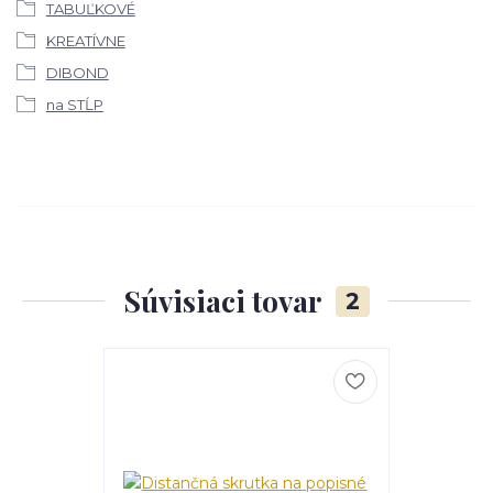
TABUĽKOVÉ
KREATÍVNE
DIBOND
na STĹP
Súvisiaci tovar
2