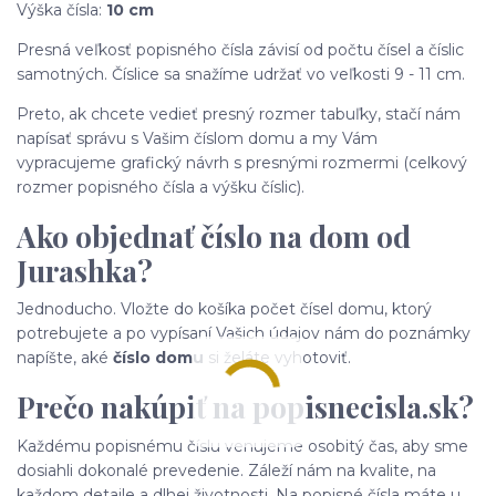
Výška čísla:
10 cm
Presná veľkosť popisného čísla závisí od počtu čísel a číslic
samotných. Číslice sa snažíme udržať vo veľkosti 9 - 11 cm.
Preto, ak chcete vedieť presný rozmer tabuľky, stačí nám
napísať správu s Vašim číslom domu a my Vám
vypracujeme grafický návrh s presnými rozmermi (celkový
rozmer popisného čísla a výšku číslic).
Ako objednať číslo na dom od
Jurashka?
Jednoducho. Vložte do košíka počet čísel domu, ktorý
potrebujete a po vypísaní Vašich údajov nám do poznámky
napíšte, aké
číslo domu
si želáte vyhotoviť.
Prečo nakúpiť na popisnecisla.sk?
Každému popisnému číslu venujeme osobitý čas, aby sme
dosiahli dokonalé prevedenie. Záleží nám na kvalite, na
každom detaile a dlhej životnosti. Na popisné čísla máte u