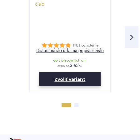
178 hodnotenie
Distančná skrutka na popisné číslo
Lepidl
do 5 pracovných dní
do 
5 €
/
ks
cena od
Zvoliť variant