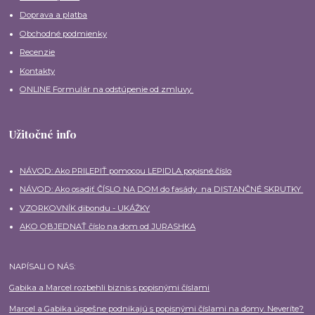
Doprava a platba
Obchodné podmienky
Recenzie
Kontakty
ONLINE Formulár na odstúpenie od zmluvy
Užitočné info
NÁVOD: Ako PRILEPIŤ pomocou LEPIDLA popisné číslo
NÁVOD: Ako osadiť ČÍSLO NA DOM do fasády na DISTANČNÉ SKRUTKY
VZORKOVNÍK dibondu - UKÁŽKY
AKO OBJEDNAŤ číslo na dom od JURASHKA
NAPÍSALI O NÁS:
Gabika a Marcel rozbehli biznis s popisnými číslami
Marcel a Gabika úspešne podnikajú s popisnými číslami na domy. Neveríte?