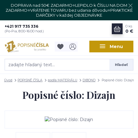
DOPRAVA nad 50€ ZADARMO⭐LEPIDLO k ČÍSLU NA DOM
ZADARMO⭐VRÁTENIE TOVARU bez udania dôvodu⭐PRAKTICKÉ
DARČEKY v každej OBJEDNÁVKE
+421 917 735 336
0
ks
0 €
(Po-Pia, 8:00-16:00 hod.)
Menu
Hľadať
Úvod
POPISNÉ ČÍSLA
podľa MATERIÁLU
DIBOND
Popisné číslo: Dizajn
Popisné číslo: Dizajn