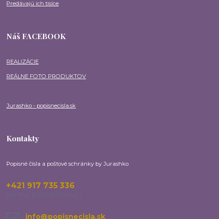
Predávajú ich tisíce
Náš FACEBOOK
REALIZÁCIE
REÁLNE FOTO PRODUKTOV
Jurashko - popisnecisla.sk
Kontakty
Popisné čísla a poštové schránky by Jurashko
+421 917 735 336
(Po-Pia, 8:00-16:00 hod.)
info@popisnecisla.sk