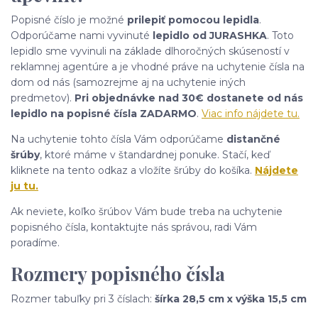
Popisné číslo je možné
prilepiť pomocou lepidla
.
Odporúčame nami vyvinuté
lepidlo od JURASHKA
. Toto
lepidlo sme vyvinuli na základe dlhoročných skúseností v
reklamnej agentúre a je vhodné práve na uchytenie čísla na
dom od nás (samozrejme aj na uchytenie iných
predmetov).
Pri objednávke nad 30€ dostanete od nás
lepidlo na popisné čísla ZADARMO
.
Viac info nájdete tu.
Na uchytenie tohto čísla Vám odporúčame
distančné
šrúby
, ktoré máme v štandardnej ponuke. Stačí, keď
kliknete na tento odkaz a vložíte šrúby do košíka.
Nájdete
ju tu.
Ak neviete, koľko šrúbov Vám bude treba na uchytenie
popisného čísla, kontaktujte nás správou, radi Vám
poradíme.
Rozmery popisného čísla
Rozmer tabuľky pri 3 číslach:
šírka 28,5 cm x výška 15,5 cm