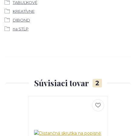
TABUĽKOVÉ
KREATÍVNE
DIBOND
na STĹP
Súvisiaci tovar
2